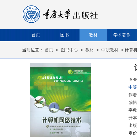
首页
图书
教材
学术著作
当前位置：
首页
>
图书中心
>
教材
>
中职教材
> 计算
ISB
中等
作者
编辑
字数
开本
出版时
定价