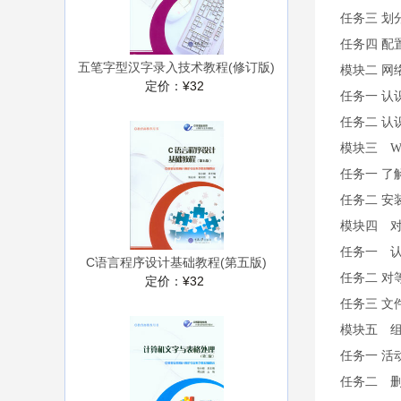
任务三 划
任务四 配
五笔字型汉字录入技术教程(修订版)
模块二 网
定价：
¥32
任务一 认
任务二 认
模块三 Wind
任务一 了解Wi
任务二 安装Wi
模块四 
任务一 
C语言程序设计基础教程(第五版)
任务二 对
定价：
¥32
任务三 文
模块五 组
任务一 活
任务二 