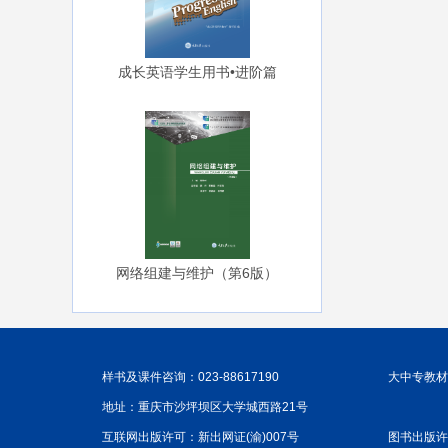
成长英语学生用书•进阶篇
网络组建与维护（第6版）
样书及课件咨询：023-88617190
大中专教材咨
地址：重庆市沙坪坝区大学城西路21号
互联网出版许可：新出网证(渝)007号
图书出版许