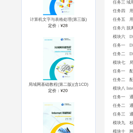
任务三 域
任务四 
计算机文字与表格处理(第三版)
任务五 
定价：
¥28
任务六 脱
模块六 D
任务一 D
任务二 D
模块七 
任务一 配
任务二 配
局域网基础教程(第二版)(含1CD)
模块八 Int
定价：
¥20
任务一 通
任务二 
任务三 
模块九 
模块十 