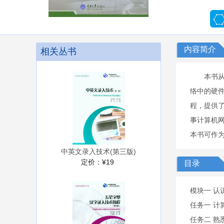
内容简介
相关丛书
本书
络中的硬件，
程，提供
事计算机
本书可作
中英文录入技术(第三版)
定价：
¥19
目录
模块一 认
任务一 计
任务二 熟