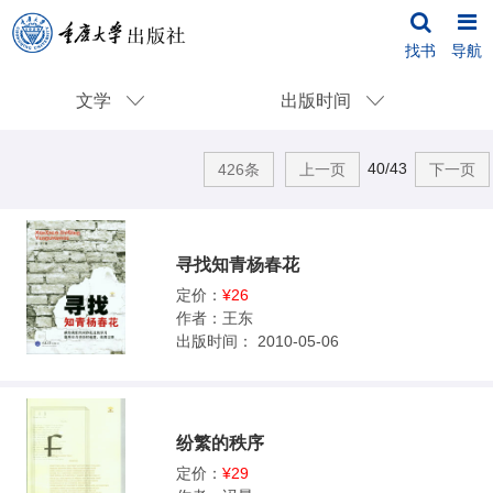
找书
导航
文学
出版时间
40/43
426条
上一页
下一页
寻找知青杨春花
定价：
¥26
作者：
王东
出版时间：
2010-05-06
纷繁的秩序
定价：
¥29