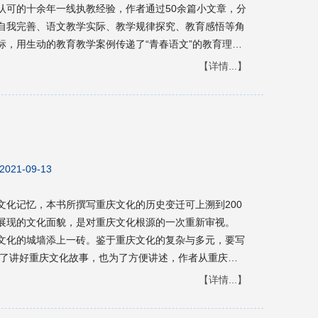
认可的十余年一线执教经验，作者通过50余篇小文章，分
自我完善、语文教学实际、教学规律探究、教育感悟等角
标，用生动的教育教学案例传递了“青春语文”的教育理
学生对真善美的向往和创新创造的激情，展现了当代青年
【详情...】
、青春勃发的教育意义。
2021-09-13
文化记忆，本书所撰写重庆文化的历史变迁可上溯到200
展现的文化面貌，是对重庆文化根源的一次重新审视。
文化的城墙添上一砖。鉴于重庆文化的复杂与多元，要写
为了讲好重庆文化故事，也为了方便讲述，作者从重庆保
采用立体构图、条块分割、集中叙事、前后对比的方式，
【详情...】
统属，其内容却多有关联）地展现巴渝地区的前世与今
的桑田之变，到人世间的改天换地）便像画卷一样铺展开