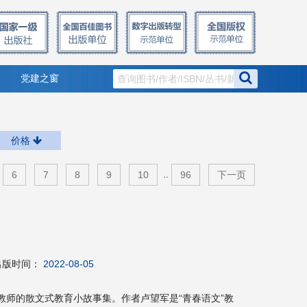
党建之窗
价格
..
6
7
8
9
10
96
下一页
出版时间：
2022-08-05
教师的散文式教育小故事集。作者卢望军是“青春语文”教