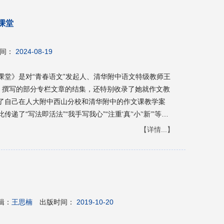
建筑节能与绿色建筑 12.11建筑消防 12.12专项建筑 13结
场地、地基和基础 13.4多层和高层钢筋混凝土房屋 13.5多层
课堂
高层钢结构房屋 13.7门式刚架单层工业厂房 13.8空旷房
.1供配电 14.2低压配
.5电气消防 14.6电气节能与绿色建筑 14.7建筑智能化 14.
间：
2024-08-19
15.7气体灭火系统 15.8抗震设计 15.9给排水节能与绿色
课堂》是对“青春语文”发起人、清华附中语文特级教师王
文》撰写的部分专栏文章的结集，还特别收录了她就作文教
了自己在人大附中西山分校和清华附中的作文课教学案
“写法即活法”“我手写我心”“注重‘真’‘小’‘新’”等作
树一帜、灵活生动的教育方式，鼓励同学们表达对自然、
【详情...】
形成积极的人生观和正确的价值观。《天生我材会写作
一线语文老师的学习和借鉴用书，也是一本接地气的中小
3边坡稳定性分析 23.4边坡工程各支护形式设计 23.5其他问
学生和家长阅读的关于做事立人的教育之书。
 25.2设
题及防治措施
辑：
王思楠
出版时间：
2019-10-20