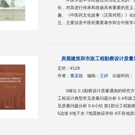
管理 183 5.2PICC 置管的护理 187 
化，对其进行传承和发扬具有重要的意义
的护理 195 5.5 “全副武装”御感染，移植之
趣。《中医药文化故事（汉英对照）》在
筑摄食安全，共享放心生活 203 5.8网红
泛，主要涉及中医药重要著作和古中医学
212 6.1 白的血，红的血 212 6.2 
教材特色鲜明，所选用的小故事趣味性强
两年，白里透红 220 6.4 遇见新桥医院
能满足相应学习需求的汉英对照版教材。
人 230 6.6 温暖的“凡人金句” 235 6.
房屋建筑和市政工程勘察设计质量
定价：
¥128
作者：
董孟能
编辑：
王婷
出版时间：
0绪论 0.1勘察设计质量通病的研究方
工程设计典型常见质量问题分析 0.4市政
见质量问题分析 0.6小结 第1部分工程勘察 1勘察纲要 2现场勘探与取样测试 3建筑工程 4市政工程
5边坡 6地下水 7地震效应评价 8不良地质场地 
建筑工程 12建筑 12.1总平面通用设计 12
建筑场地 12.6专项建筑场地(医院、学校