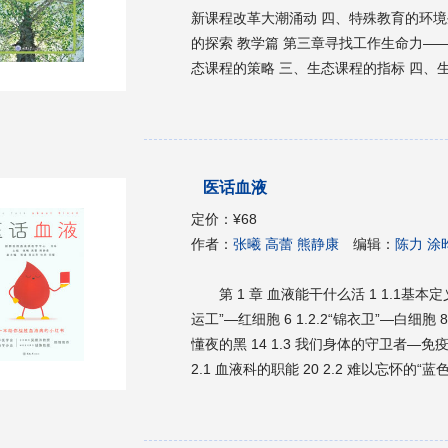
新课程改革大潮涌动 四、特殊教育的环
的探索 教学篇 第三章寻找工作生命力——课程的实施者与课程的对话 一、生态课程的哲思 二、生
态课程的策略 三、生态课程的指标 四、
打造一个学习型社区 七、总结：生态课程的最高理想 体验篇 第四章生态导
一、生活主题——创造生命中的盼望 二
——生活中的责任 四、班干活动（广播站
应用性语文、数学的教学 七、职业劳动
医话血液
的空白 九、午餐——不仅仅为了吃饭 第
的冒险纪事 二、向阳的感知课——不仅仅
定价：
¥68
前语言训练——想方设法，化枯燥为快乐
作者：
张曦 高蕾 熊静康
编辑：
陈力
章融合教育试探 一、融合教育的尝试与
三、你们是幸福的，我们就是快乐的——
第 1 章 血液能干什么活 1 1.1基本定义 1 
——记向阳中心的社区活动 成长篇 第七章慢慢地陪着你走 第八章哦！一年又一年 一、2000年的
运工”—红细胞 6 1.2.2“锦衣卫”—白细胞 8 1.2.3“修复精灵”—血小板 12 1.2.4白细胞节律 ：白天不
记录 二、2001年的记录 三、2002年的记
懂夜的黑 14 1.3 我们身体的守卫者—免疫
2.1 血液科的职能 20 2.2 难以忘怀的“蓝色生死恋” 22 2.2.1如何科学诊治急性
要“药神”的慢性粒细胞白血病 24 2.2.3别让儿童白血病枯萎了祖国的花朵 27 2.3 淋巴瘤 32 2.4 中
老年杀手—“螃蟹病” 39 2.5 听说有一
血的那些事儿 48 2.7 “鬼捏青”真的是鬼