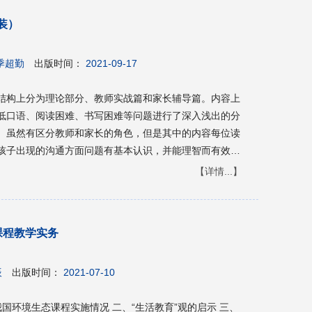
乡物语》的笔触，探寻巴渝大地的前世今生！
装）
季超勤
出版时间：
2021-09-17
结构上分为理论部分、教师实战篇和家长辅导篇。内容上
低口语、阅读困难、书写困难等问题进行了深入浅出的分
。虽然有区分教师和家长的角色，但是其中的内容每位读
孩子出现的沟通方面问题有基本认识，并能理智而有效地
【详情...】
课程教学实务
辰
出版时间：
2021-07-10
我国环境生态课程实施情况 二、“生活教育”观的启示 三、