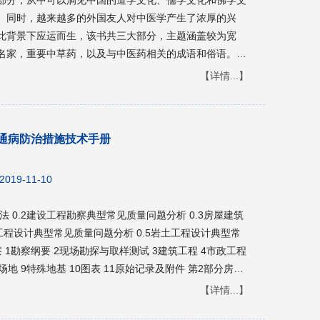
5.3 白血病患者发生肛周感染的护理 191 5.4 造血干细胞移植
。同时，越来越多的外国友人对中医学产生了浓厚的兴
路护好航 199 5.6血液系统疾病的“慢病管理” 201 5.7 共
此背景下应运而生，该书共三大部分，主题涵盖较为宽
消毒神器，您选对了吗 207 第 6 章 患者就医体会小故事
名家，重要中草药，以及与中医药相关的成语和俗语。该
我与血液科病房的故事—记陪护妈妈的心路历程 216 6.3 我的这
，尤其适用于初学者和外国留学生的中医药教学，是一本
【详情...】
血液病医学中心，遇见第四次生命 225 6.5 新时代最可爱的
7 我与血小板 7 年长跑的心路历程 244
通病防治措施技术手册
2019-11-10
法 0.2建设工程勘察典型常见质量问题分析 0.3房屋建筑
工程设计典型常见质量问题分析 0.5岩土工程设计典型常
9特殊地基 10图表 11原始记录及附件 第2部分房屋
.2总平面消防 12.3总平面安全 12.4场地无障碍 12.5绿色
【详情...】
、幼儿园、商业、酒店、老年人建筑等) 12.7建筑通用设