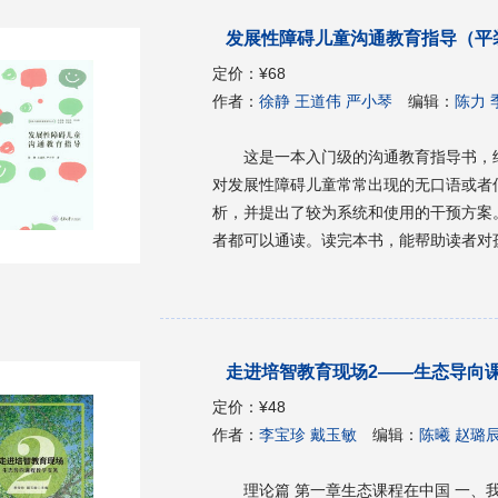
来。 让我们沿着前人的足迹，顺着《巴
发展性障碍儿童沟通教育指导（平
定价：
¥68
作者：
徐静 王道伟 严小琴
编辑：
陈力 
这是一本入门级的沟通教育指导书，
对发展性障碍儿童常常出现的无口语或者
析，并提出了较为系统和使用的干预方案
者都可以通读。读完本书，能帮助读者对
寻找策略。
走进培智教育现场2——生态导向
定价：
¥48
作者：
李宝珍 戴玉敏
编辑：
陈曦 赵璐
理论篇 第一章生态课程在中国 一、