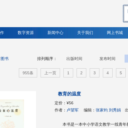
作
数字资源
新闻中心
关于我们
网上书城
它图书
排列顺序：
出版时间
发布时间
955条
上一页
1
2
3
4
5
教育的温度
定价：
¥56
作者：
卢望军
编辑：
张家钧 刘秀娟
本书是一本中小学语文教学一线青年