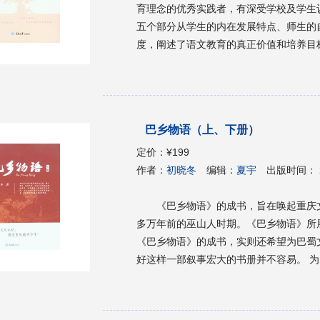
育理念的优秀实践者，有深受学校及学生
五个部分从学生的内在发展特点、师生的
度，阐述了语文教育的真正价值和培养目
念，即营造师生共同成长的情感场，点燃
语文教师的教育理想及所追求的积极向上
巴乡物语（上、下册）
定价：
¥199
作者：
初晓冬
编辑：
夏宇
出版时间：
《巴乡物语》的成书，旨在唤起重庆
多万年前的巫山人时期。《巴乡物语》所
《巴乡物语》的成书，实则还希望为巴蜀
好这样一部叙事宏大的书册并不容易。 
存相对较好的一些原生态文化现象入手，
全方位（各版块各自独立成文，看似不相
生。就这样，重庆的古往今来（从天地间