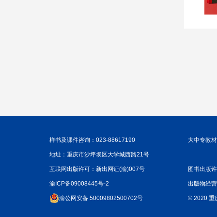
样书及课件咨询：023-88617190
大中专教材咨
地址：重庆市沙坪坝区大学城西路21号
互联网出版许可：新出网证(渝)007号
图书出版许
渝ICP备09008445号-2
出版物经营
渝公网安备 50009802500702号
© 2020