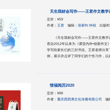
计 12.8建筑无障碍 12.9建筑安全 12.10
构 13.1基本规定 13.2设计荷载 13.3
天生我材会写作——王君作文教学
砌体房屋和底部框架砌体房屋 13.6多层和
屋和大跨度屋盖建筑 13.9非结构构件 13.10地下建筑 14建筑电气及智能化 14
定价：
¥59
电 14.3照明系统 14.4防雷及接地系统 14
作者：
王君
编辑：
张家钧 钟祯
出版时
8其他 15给水排水 15.1设计总说明及给排水总平面图 15.2给水 15.3热水及直饮水供应系统 15.4排
水 15.5消防给水系统 15.6自动灭火系统 
《天生我材会写作——王君作文教学
建筑 16暖通空调 16.1供暖 16.2通风 16.3空调 16.4防烟排烟 16.5热能动力 16.6暖通节能与绿色建
君自2012年以来为《课堂内外•创新作
筑 第3部分市政工程 17城市道路工程 17.1道路工程 17.2立交工程 17.3交通及附属工程 17.4道路
学写给家长们的三封书信。王君老师分享
绿化 18城市桥梁工程 18.1跨江桥 18.2立交桥 18.3人行桥 19城市隧道及地通道工程 19.1隧道土建
例，展示并点评了同学们的个性习作，以此传递了
部分 19.2隧道运营设施部分 20城市管网工程 20.1给水工程 20.2排水工程 20.3照明工程 20.4综合
文教学理念和教学方法。王君老师以她独
管网(专项方案) 21城市道路海绵城市设施 21.1海绵设施指标及计算 21.2海绵设施布局 21.3海绵设
社会、人生的真实感受与体验，引导学生
施措施 22综合管廊 22.1总体工程 22.2附属设施 22.3管廊结构 第4部分岩土工程 23边坡工程 23.1
——王君作文教学课堂》既是一本实用的
工程地质及环境条件 23.2基本规定 23.
学学生写作入门参考书，更是适合老师、
惜福阅历2020
题及防治措施 24基坑工程 24.1工程地质及环境条件 24.2基本规定 24.3基坑稳定性分析 24.4基坑
工程各支护形式设计 24.5其他问题及防治措施 25地基处理工程 25.1工程地质及环境条件
定价：
¥88
计计算 25.3地基处理设计 25.4其他问
作者：
重庆西西弗文化传播有限公司
编