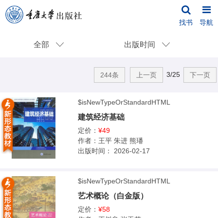
找书
导航
全部
出版时间
3/25
244条
上一页
下一页
$isNewTypeOrStandardHTML
建筑经济基础
定价：
¥49
作者：
王平 朱进 熊璠
出版时间：
2026-02-17
$isNewTypeOrStandardHTML
艺术概论（白金版）
定价：
¥58