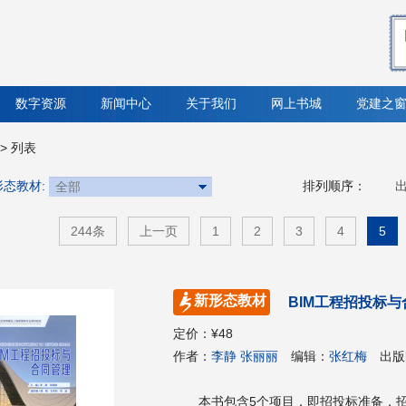
数字资源
新闻中心
关于我们
网上书城
党建之
> 列表
态教材:
排列顺序：
244条
上一页
1
2
3
4
5
新形态教材
BIM工程招投标与
定价：
¥48
作者：
李静 张丽丽
编辑：
张红梅
出版
本书包含5个项目，即招投标准备，