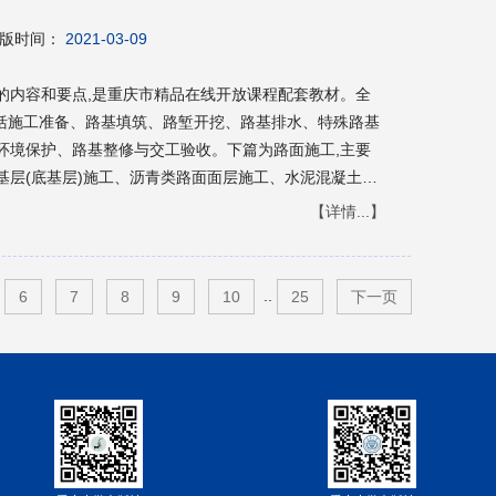
版时间：
2021-03-09
的内容和要点,是重庆市精品在线开放课程配套教材。全
包括施工准备、路基填筑、路堑开挖、路基排水、特殊路基
环境保护、路基整修与交工验收。下篇为路面施工,主要
基层(底基层)施工、沥青类路面面层施工、水泥混凝土路
掌握本书核心内容,每章在正文之前提出本章学习目标,每
【详情...】
费提供相关辅助教学视频资源和课件。 本书可作为
理、公路工程检测技术等专业教材,也可作为交通土建类
书。
..
6
7
8
9
10
25
下一页