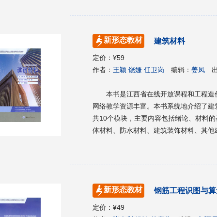
困难，并提醒你需要避开什么样的坑什么
证。 对于时尚消费者，它是实实在在的
它们真正价值几许，是否对得起你为之付出
新形态教材
建筑材料
定价：
¥59
作者：
王颖 饶婕 任卫岗
编辑：
姜凤
本书是江西省在线开放课程和工程造
网络教学资源丰富。本书系统地介绍了建
共10个模块，主要内容包括绪论、材料
体材料、防水材料、建筑装饰材料、其他
材，也适用于土建行业各类技术人员培训
新形态教材
钢筋工程识图与算
定价：
¥49