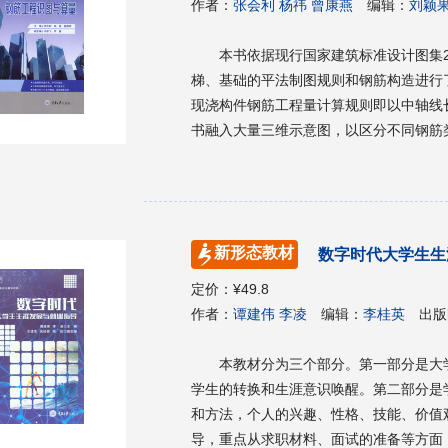
作者：
张会利 杨祎 曾康燕
编辑：
刘颖
本书依据现行国家建筑标准设计图集22
梯、基础的平法制图规则和钢筋构造进行
现浇构件钢筋工程量计算规则即以中轴线
书融入大量三维示意图，以区分不同钢筋
业院校工程造价、建设工程管理、建设工
程施工人员抽筋下料的参考用书。
新形态教材
数字时代大学生生
定价：
¥49.8
作者：
谭建伟 李凌
编辑：
李桂英
出版
本教材分为三个部分。第一部分是大
学生的转换和生涯意识唤醒。第二部分是
和方法，个人的兴趣、性格、技能、价值
导，重点从求职材料、面试的准备等方面