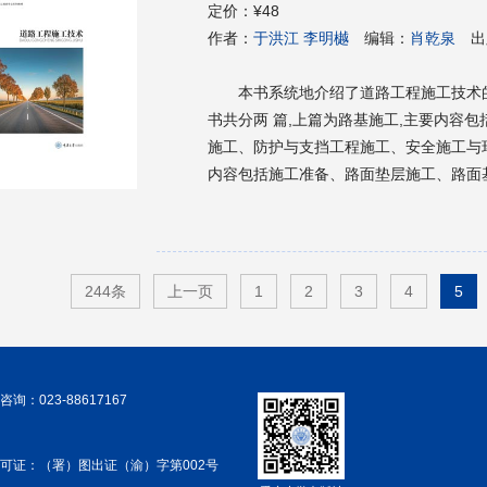
定价：
¥48
作者：
于洪江 李明樾
编辑：
肖乾泉
出
本书系统地介绍了道路工程施工技术
书共分两 篇,上篇为路基施工,主要内容
施工、防护与支挡工程施工、安全施工与
内容包括施工准备、路面垫层施工、路面
面面层施工。为了便于学生更好地了解和
章后附有复习思考题,还可为选用教材的教师免
高等职业教育道路桥梁工程技术、工程监
相关专业的工程技术和管理人员的参考用
244条
上一页
1
2
3
4
5
询：023-88617167
可证：（署）图出证（渝）字第002号