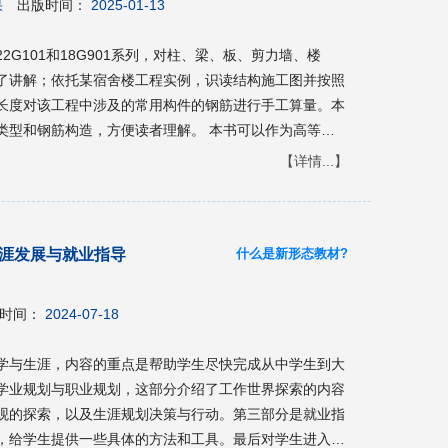
果
出版时间：
2025-01-13
G101和18G901系列，对柱、梁、板、剪力墙、楼
了讲解；依托某宿舍楼工程实例，识读结构施工图并按照
长度对该工程中涉及的常用构件的钢筋进行手工算量。本
类型和钢筋构造，方便读者理解。 本书可以作为高等职
程监理、建筑工程技术专业的教学用书，也可作为钢筋工
【详情...】
什么是新形态教材?
涯发展与就业指导
时间：
2024-07-18
学与生涯，内容的重点是帮助学生尽快完成从中学生到大
学业规划与职业规划，这部分介绍了工作世界探索的内容
观的探索，以及生涯规划决策与行动。第三部分是就业指
，给学生提供一些具体的方法和工具。最后对学生进入职