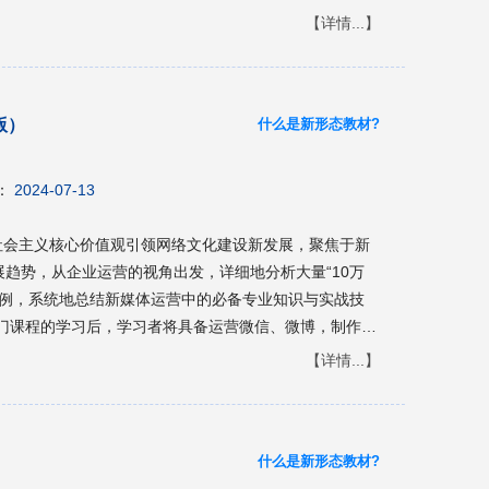
附录）。本教材延续了第一版《全程化大学生职业生涯规
【详情...】
、系列化的编写理念；将当代大学生的实际问题和生涯发展
主题内容；并且给出了大量的案例和思考，目的是引导学
政的要求，专门设计了相关模块，让学生深刻理解自我发
什么是新形态教材?
版）
：
2024-07-13
以社会主义核心价值观引领网络文化建设新发展，聚焦于新
展趋势，从企业运营的视角出发，详细地分析大量“10万
案例，系统地总结新媒体运营中的必备专业知识与实战技
门课程的学习后，学习者将具备运营微信、微博，制作H
方面的新媒体基础运营能力。本书可以作为职业院校电子商
【详情...】
材，也可作为相关岗位培训教材和自学用书。
什么是新形态教材?