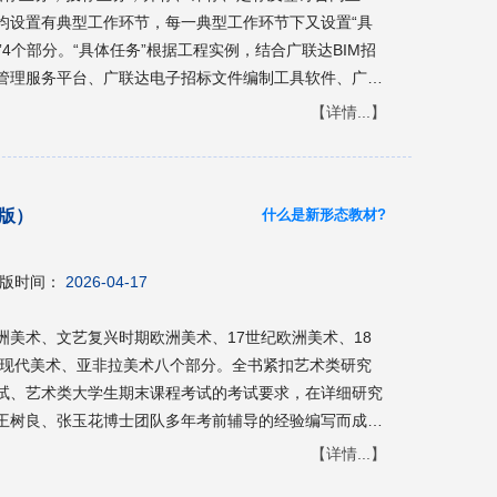
均设置有典型工作环节，每一典型工作环节下又设置“具
练”4个部分。“具体任务”根据工程实例，结合广联达BIM招
管理服务平台、广联达电子招标文件编制工具软件、广联
M土建计量平台、广联达云计价软件、广联达BIM施工现
【详情...】
软件等的操作，让学生模拟招标人及投标人身份和合同管
习资料”系统地介绍招投标、施工合同管理及工程索赔方面
规范；“评价与思考”环节有效完成学习表现评价，对学生
什么是新形态教材?
版）
习题进一步对所学内容进行练习。 本书可作为高等职业教
专业的教材，也可作为招投标行业从业人员在实际工作中
版时间：
2026-04-17
美术、文艺复兴时期欧洲美术、17世纪欧洲美术、18
纪现代美术、亚非拉美术八个部分。全书紧扣艺术类研究
试、艺术类大学生期末课程考试的考试要求，在详细研究
王树良、张玉花博士团队多年考前辅导的经验编写而成。
体，反映了外国美术史科目考试的出题原则和最新考试动
【详情...】