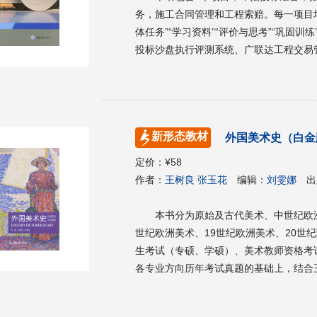
务，施工合同管理和工程索赔。每一项目
体任务”“学习资料”“评价与思考”“巩固训
投标沙盘执行评测系统、广联达工程交易
达电子投标软件编制工具软件、广联达BI
场布置软件、广联达斑马·梦龙网络计划
理及施工索赔场景，进行任务实操；“学
的法规、规范及原则，让学生熟悉原则、
新形态教材
外国美术史（白金
学习表现进行反思；“巩固训练”通过课后
育建筑工程技术、工程管理及工程造价等
定价：
¥58
的指导用书。
作者：
王树良 张玉花
编辑：
刘雯娜
出
本书分为原始及古代美术、中世纪欧洲
世纪欧洲美术、19世纪欧洲美术、20世
生考试（专硕、学硕）、美术教师资格考
各专业方向历年考试真题的基础上，结合
集权威性、针对性、完整性、实用性于一
向。