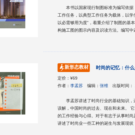
本书以国家现行制图标准为编写依据
工作任务，以典型工作任务为载体，以学
以必需够用为度”，着重介绍了制图的基
构施工图的图示内容及识读方法。编写中
适应不同培养方向的需要，对书中部分内
需求。 本书可作为高职高专、各类成人
划、地下建筑等相近专业的教材使用，同
用书。
新形态教材
时尚的记忆：什么
定价：
¥69
作者：
李孟苏
编辑：
张维
出版时间：
李孟苏讲述了时尚行业的基础知识，
误解，中国时尚的过去、现在和未来。 
的工作经验与心得。对于有志于从事时尚
讲述了时尚业一些工种的诞生与发展现状
为读者提供了实用的就业建议，比如：想