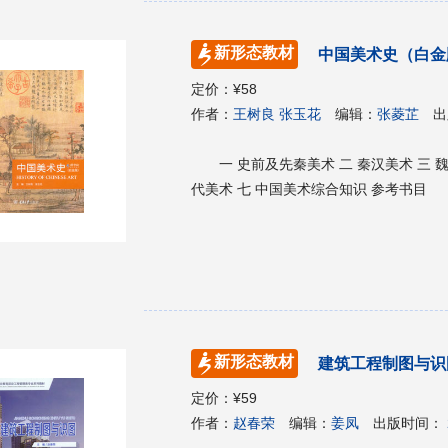
新形态教材
中国美术史（白金
定价：
¥58
作者：
王树良 张玉花
编辑：
张菱芷
出
一 史前及先秦美术 二 秦汉美术 三 
代美术 七 中国美术综合知识 参考书目
新形态教材
建筑工程制图与识
定价：
¥59
作者：
赵春荣
编辑：
姜凤
出版时间：