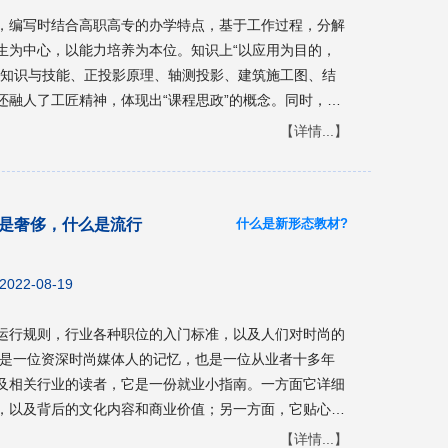
，编写时结合高职高专的办学特点，基于工作过程，分解
生为中心，以能力培养为本位。知识上“以应用为目的，
本知识与技能、正投影原理、轴测投影、建筑施工图、结
还融人了工匠精神，体现出“课程思政”的概念。同时，为
容进行了适当的加深和拓展，可满足不同层次学生的学习
【详情...】
高校建筑工程专业的基础教材，也可作为建筑学、城市规
时还可作为职工培训和广大自学者及工程技术人员的参考
什么是新形态教材?
是奢侈，什么是流行
2022-08-19
运行规则，行业各种职位的入门标准，以及人们对时尚的
它是一位资深时尚媒体人的记忆，也是一位从业者十多年
及相关行业的读者，它是一份就业小指南。一方面它详细
，以及背后的文化内容和商业价值；另一方面，它贴心地
成为一名模特、造型师、秀导，有哪些途径，会遇到哪些
【详情...】