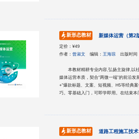
场，在工作中如何实现自我提出了建议（
划——大学生涯DIY》全程化、交互式
理论整合，始终围绕重要的现实问题安排
生成为一名自主学习者；还结合了课程思
新形态教材
新媒体运营（第2
展与国家和民族的伟大复兴密不可分。
定价：
¥49
作者：
曾淑文
编辑：
王海琼
出版时间
本教材精耕专业内容,弘扬主旋律,
媒体运营本质，契合“两微一端”的前沿发
+”爆款标题、文案、短视频、H5等经典
巧。零基础入门，可即学即用。在结束本
5,拍摄短视频，参与策划活动方案等多
务、市场营销、商贸管理等相关专业的教
新形态教材
道路工程施工技术