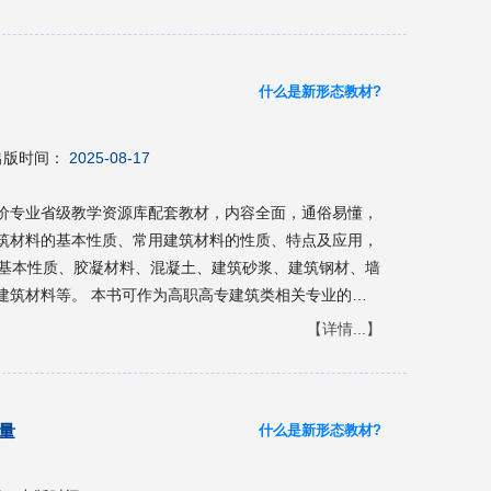
样的雷，作者还用自己 从业过程中遇见的案例予以佐
奢侈狂热消费降温拔草机。无论高定成衣还是香水包包，
的“努力”。
什么是新形态教材?
出版时间：
2025-08-17
价专业省级教学资源库配套教材，内容全面，通俗易懂，
筑材料的基本性质、常用建筑材料的性质、特点及应用，
的基本性质、胶凝材料、混凝土、建筑砂浆、建筑钢材、墙
建筑材料等。 本书可作为高职高专建筑类相关专业的教
教材及各类执业资格考试的自学、参考用书。
【详情...】
什么是新形态教材?
量