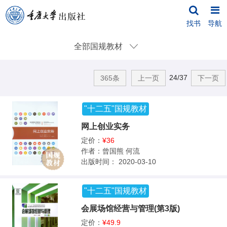
找书
导航
全部国规教材
24/37
365条
上一页
下一页
"十二五"国规教材
网上创业实务
定价：
¥36
作者：
曾国熊 何流
出版时间：
2020-03-10
"十二五"国规教材
会展场馆经营与管理(第3版)
定价：
¥49.9