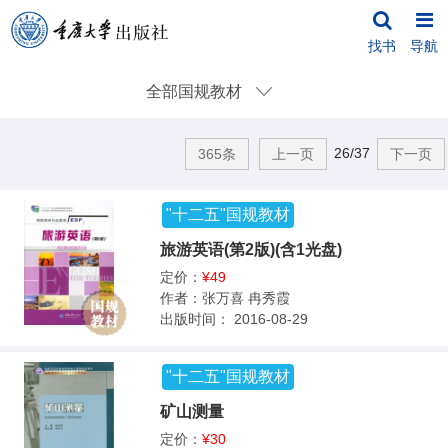
找书
导航
全部国规教材
26/37
365条
上一页
下一页
"十二五"国规教材
旅游英语(第2版)(含1光盘)
定价：
¥49
作者：
张万喜 冉秀霞
出版时间：
2016-08-29
"十二五"国规教材
矿山测量
定价：
¥30