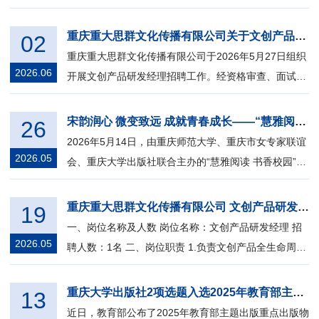
lor&FrancisGroup（泰勒-弗朗西斯集团）...
重庆重大思群文化传播有限公司关于文创产品研发经理招聘拟录用人员公告
02
重庆重大思群文化传播有限公司于2026年5月27日组织
2026.06
开展文创产品研发经理招聘工作。经资格审查、面试、
背景考察及体检等环节综合评定，现将...
宋韵润心 微变致远 成就青春成长——“慧雅阅读 书香校园”公益活动圆满举办
26
2026年5月14日，由重庆师范大学、重庆市女专家联谊
2026.05
会、重庆大学出版社联合主办的“慧雅阅读 书香校园”公
益活动在重庆师范大学国家应用数...
重庆重大思群文化传播有限公司 文创产品研发经理招聘信息
19
一、岗位名称及人数 岗位名称：文创产品研发经理 招
2026.05
聘人数：1名 二、岗位职责 1.负责文创产品全生命周期
管理，包括市场调研、概念策划、设...
重庆大学出版社2项选题入选2025年教育部主题出版重点出版物
13
近日，教育部公布了2025年教育部主题出版重点出版物