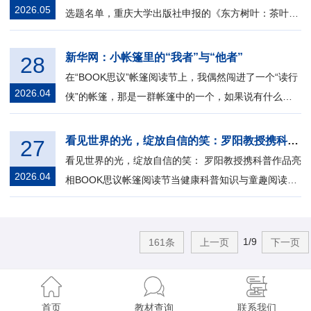
2026.05
选题名单，重庆大学出版社申报的《东方树叶：茶叶的
全球史》与《家屋——摩梭母系文化变...
新华网：小帐篷里的“我者”与“他者”
28
在“BOOK思议”帐篷阅读节上，我偶然闯进了一个“读行
2026.04
侠”的帐篷，那是一群帐篷中的一个，如果说有什么特
别，那就是毫不花哨。帐篷中有...
看见世界的光，绽放自信的笑：罗阳教授携科普作品亮相BOOK思议帐篷阅读节
27
看见世界的光，绽放自信的笑： 罗阳教授携科普作品亮
2026.04
相BOOK思议帐篷阅读节当健康科普知识与童趣阅读相
遇，守护孩子健康成长的力量便在书页...
1/9
161条
上一页
下一页
首页
教材查询
联系我们