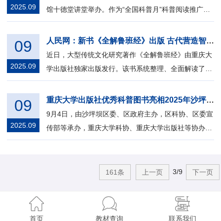
2025.09
馆十德堂讲堂举办。作为“全国科普月”科普阅读推广活
动的重要组成部分，本场发布会吸引...
人民网：新书《全解鲁班经》出版 古代营造智慧可视化复活
09
近日，大型传统文化研究著作《全解鲁班经》由重庆大
2025.09
学出版社独家出版发行。该书系统整理、全面解读了中
国古代建筑经典《鲁班经》，以详实的...
重庆大学出版社优秀科普图书亮相2025年沙坪坝区全国科普月系列活动
09
9月4日，由沙坪坝区委、区政府主办，区科协、区委宣
2025.09
传部等承办，重庆大学科协、重庆大学出版社等协办
的“2025年沙坪坝区首个全国科普月启动...
3/9
161条
上一页
下一页
首页
教材查询
联系我们