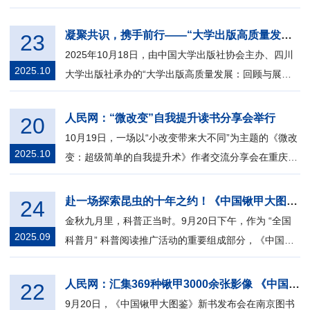
麦克法兰院士，以“中西文明互鉴”...
凝聚共识，携手前行——“大学出版高质量发展：回顾与展望”座谈会在天府书展四川大学分会场举行
23
2025年10月18日，由中国大学出版社协会主办、四川
2025.10
大学出版社承办的“大学出版高质量发展：回顾与展
望”座谈会在2025年天府书展四川大学分会...
人民网：“微改变”自我提升读书分享会举行
20
10月19日，一场以“小改变带来大不同”为主题的《微改
2025.10
变：超级简单的自我提升术》作者交流分享会在重庆精
典书店举行。市民读者与心理学专家...
赴一场探索昆虫的十年之约！《中国锹甲大图鉴》新书发布会圆满举办
24
金秋九月里，科普正当时。9月20日下午，作为 “全国
2025.09
科普月” 科普阅读推广活动的重要组成部分，《中国锹
甲大图鉴》新书发布会在南京图书...
人民网：汇集369种锹甲3000余张影像 《中国锹甲大图鉴》新书发布
22
9月20日，《中国锹甲大图鉴》新书发布会在南京图书