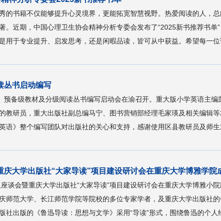
秀的书籍不仅能够提升心灵境界，更能拓宽智慧视野。热爱阅读的人，总
著。近期，中国心理卫生协会精神分析专委会发布了“2025新书推荐书单
是用于专业提升、启发思考，还是闲暇品读，皆可从中获益。希望每一位读
读丛书启动编写
《英语》预备级教材及分级阅读丛书编写启动会在渝召开。重大版小学英语
的教研员，重大出版社副总编马宁、图书营销部经理毛家瑛及相关编辑等
英语》整个编写团队对出版社的关心和支持，感谢使用区县教研员及师生对
重庆大学出版社“大家导读”项目建设研讨会在重庆大学博雅学院
出版座谈会暨重庆大学出版社“大家导读”项目建设研讨会在重庆大学博雅小
庆师范大学、长江师范学院等院校的多位专家学者，及重庆大学出版社的
社出版的《鲁迅导读：思想与文学》采用“导读”形式，围绕鲁迅的个人经