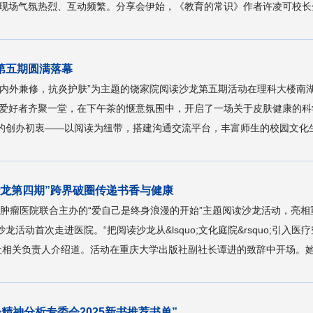
现场气氛热烈、互动频繁。分享会伊始，《教育的常识》作者许凌可校长分
第五期圆满落幕
以“内外兼修，抗炎护肤”为主题的饶家院阅读沙龙第五期活动在理科大楼
爱好者齐聚一堂，在下午茶的惬意氛围中，开启了一场关于皮肤健康的科
的创办初衷——以阅读为纽带，搭建沟通交流平台，丰富师生的校园文化生
沙龙第四期”跨界破圈传递书香与健康
属肿瘤医院联合主办的“爱自己是终身浪漫的开始”主题阅读沙龙活动，亮
龙活动首次走进医院。“把阅读沙龙从&lsquo;文化庭院&rsquo;引
社相关负责人介绍道。活动在重庆大学出版社副社长谭进的致辞中开场。她表
会精神分析专委会2025新书推荐书单”