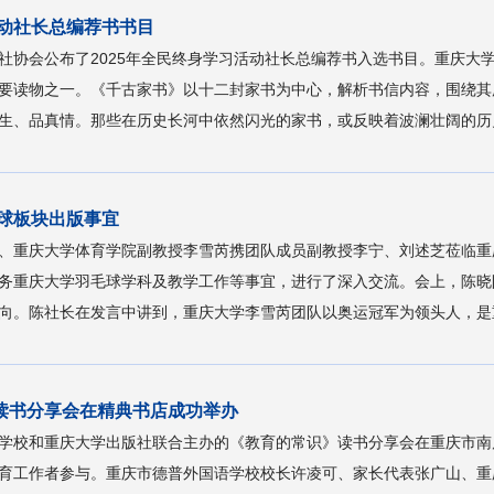
活动社长总编荐书书目
社协会公布了2025年全民终身学习活动社长总编荐书入选书目。重庆大
要读物之一。《千古家书》以十二封家书为中心，解析书信内容，围绕其
生、品真情。那些在历史长河中依然闪光的家书，或反映着波澜壮阔的历史
球板块出版事宜
运冠军、重庆大学体育学院副教授李雪芮携团队成员副教授李宁、刘述芝莅临
务重庆大学羽毛球学科及教学工作等事宜，进行了深入交流。会上，陈晓
向。陈社长在发言中讲到，重庆大学李雪芮团队以奥运冠军为领头人，是重
读书分享会在精典书店成功举办
外国语学校和重庆大学出版社联合主办的《教育的常识》读书分享会在重庆市
育工作者参与。重庆市德普外国语学校校长许凌可、家长代表张广山、重