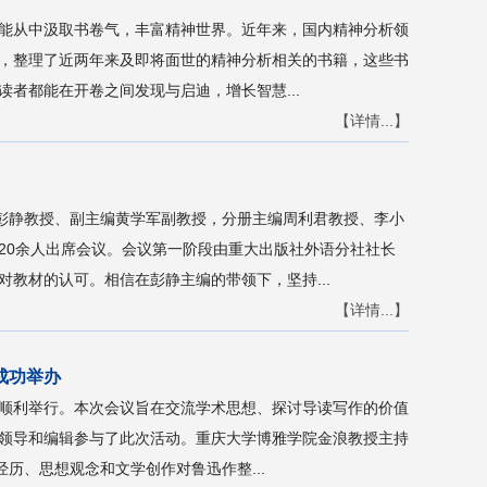
能从中汲取书卷气，丰富精神世界。近年来，国内精神分析领
”，整理了近两年来及即将面世的精神分析相关的书籍，这些书
者都能在开卷之间发现与启迪，增长智慧...
【详情...】
主编彭静教授、副主编黄学军副教授，分册主编周利君教授、李小
20余人出席会议。会议第一阶段由重大出版社外语分社社长
教材的认可。相信在彭静主编的带领下，坚持...
【详情...】
成功举办
院顺利举行。本次会议旨在交流学术思想、探讨导读写作的价值
领导和编辑参与了此次活动。重庆大学博雅学院金浪教授主持
历、思想观念和文学创作对鲁迅作整...