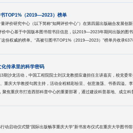
OP1%（2019—2023）榜单
献计量评价研究中心（以下简称“知网评价中心”）在第四届出版融合发展创新论坛
价中心基于中国版本图书馆书目信息，以2019—2023年期间出版的
权威的榜单。“高被引图书TOP1%（2019—2023）”榜单共收录63
文化传承里的科学密码
汇”第3期沙龙活动，中国工程院院士刘汉龙教授应邀担任主讲嘉宾，校党委
人、重庆大学教授勾茜主持，活动全程精彩纷呈、创意激荡、书香四溢。
，聚焦重庆市打造西部科普中心的重要部署，通过建设科普基地、成立科普
师生读书行动启动仪式暨“国际出版畅享重庆大学”新书发布仪式在重庆大学图