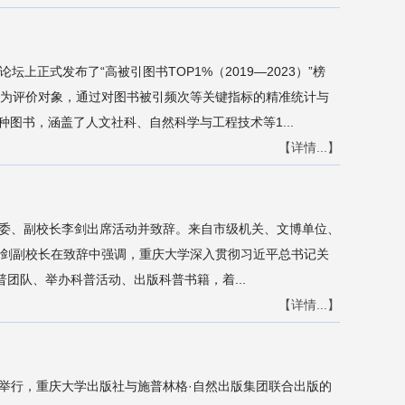
上正式发布了“高被引图书TOP1%（2019—2023）”榜
图书为评价对象，通过对图书被引频次等关键指标的精准统计与
7种图书，涵盖了人文社科、自然科学与工程技术等1...
【详情...】
常委、副校长李剑出席活动并致辞。来自市级机关、文博单位、
李剑副校长在致辞中强调，重庆大学深入贯彻习近平总书记关
团队、举办科普活动、出版科普书籍，着...
【详情...】
书馆举行，重庆大学出版社与施普林格·自然出版集团联合出版的