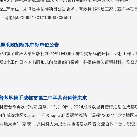
书报废处理招标招标单位:重庆大学出版社有限公司招标方式:公开招标二、项
生产单位，未满足本招标项目公告要求，有效标书不足三家，宣布本项目流
0238861701213883709558
显示屏采购招标拟中标单位公告
27日组织了重庆大学出版社2024年LED显示屏采购招标的开标、评标工
工作日内以书面形式向监督部门投诉，并提供相关证明材料。监察办公室电话：0
科普基地携手成都市第二中学共创科普未来
科普合作再次书写新篇章。12月10日，2024成渝双城科普行活动在成
渝地区&lsquo;十佳&rsquo;科普研学线路、课程”“2024年成渝地区&l
地秉承“一家亲”，共同努力为成渝两地搭建起科普交流合作平台，积极推