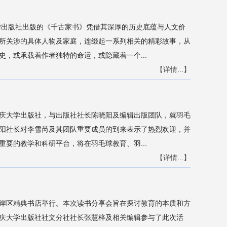
学出版社出版的《千古家书》凭借其深厚的历史底蕴与人文价
所关涉的具体人物及家庭，连缀起一系列相关的精彩故事，从
，或承载着作者独特的命运，或隐藏着一个...
【详情...】
重庆大学出版社，与出版社社长陈晓阳及编辑出版团队，就羽毛
阳社长对李雪芮及其团队重要成员的到来表示了热烈欢迎，并
要的教学和科研平台，将在羽毛球教育、羽...
【详情...】
南岸区精典书店举行。本次读书分享会旨在探讨教育的本质和方
庆大学出版社社文分社社长张慧梓及相关编辑参与了此次活