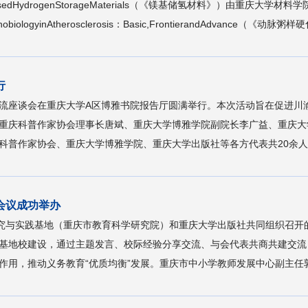
sedHydrogenStorageMaterials（《镁基储氢材料》）由重
gyinAtherosclerosis：Basic,FrontierandAdvance（《动
行
调研交流座谈会在重庆大学A区博雅书院报告厅圆满举行。本次活动旨在促进
重庆科普作家协会理事长唐斌、重庆大学博雅学院副院长李广益、重庆大
科普作家协会、重庆大学博雅学院、重庆大学出版社等各方代表共20余人参
会议成功举办
研究与实践基地（重庆市教育科学研究院）和重庆大学出版社共同组织召开
基地校建设，通过主题发言、校际经验分享交流、与会代表共商共建交流
用，推动义务教育“优质均衡”发展。重庆市中小学教师发展中心副主任郭