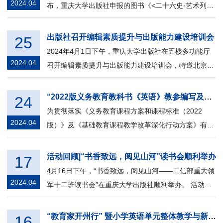
2024.04
布，重庆大学出版社申报的图书《<二十六史·艺术列传
>体系与相关问题研究》《中国蝴蝶生...
出版社召开编辑素质提升与出版能力建设培训会
25
2024年4月1日下午，重庆大学出版社在五楼多功能厅
2024.04
召开编辑素质提升与出版能力建设培训会，特邀北京卓
众出版有限公司总编辑、国家新闻出版署...
“2022版义务教育教科书《英语》教参编写及教学资源建设研讨会”在我社召开
24
为贯彻落实《义务教育课程方案和课程标准（2022
2024.04
版）》及《基础教育课程教学改革深化行动方案》有关
精神，4月13日上午，重庆大学出版社组织...
活动回顾|“书香致远，阅见山河”读书会顺利举办
17
4月16日下午，“书香致远，阅见山河——工信部重大领
2024.04
军十二班读书会”在重庆大学出版社顺利举办。 活动伊
始，重庆大学出版社副社长谭进与重...
“教育家开州行” 暨小学英语单元整体教学与新教材的融合设计策略培训成功举办
16