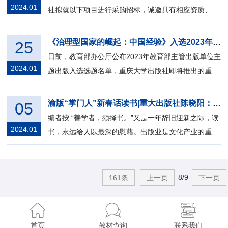
2024.01
社拟就以下项目进行采购招标，诚邀具有相应资质、能
力、信誉的供应商参加。 一、项目名...
《治理型国家的崛起：中国经验》入选2023年教育部主管出版单位主题出版名单
25
日前，教育部办公厅公布2023年教育部主管出版单位主
2024.01
题出版入选选题名单，重庆大学出版社即将推出的重磅
学术著作《治理型国家的崛起：中国经...
渝版“掌门人”新春话读书|重大出版社陈晓阳：高山仰止，阅读不息，步履不停
05
编者按 “善学者，须择书。”又是一年辞旧迎新之际，读
2024.01
书，永远给人以最深的慰藉。出版业是文化产业的重要
组成部分，出版社则是优质阅读资...
8/9
161条
上一页
下一页
首页
教材查询
联系我们