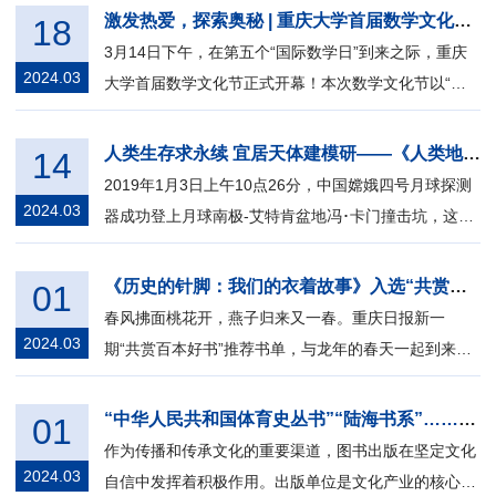
激发热爱，探索奥秘 | 重庆大学首届数学文化节开幕！
18
3月14日下午，在第五个“国际数学日”到来之际，重庆
2024.03
大学首届数学文化节正式开幕！本次数学文化节以“数
出精彩，学而致用”为主题，由重庆...
人类生存求永续 宜居天体建模研——《人类地外空间受控生态系统构建技术研究》的三大特点
14
2019年1月3日上午10点26分，中国嫦娥四号月球探测
2024.03
器成功登上月球南极-艾特肯盆地冯･卡门撞击坑，这是
人类首次在月球背面软着陆并巡视...
《历史的针脚：我们的衣着故事》入选“共赏百本好书”推荐书单
01
春风拂面桃花开，燕子归来又一春。重庆日报新一
2024.03
期“共赏百本好书”推荐书单，与龙年的春天一起到来。
推荐图书 《历史的针脚：我们的衣...
“中华人民共和国体育史丛书”“陆海书系”……2024，这些渝版图书值得期待
01
作为传播和传承文化的重要渠道，图书出版在坚定文化
2024.03
自信中发挥着积极作用。出版单位是文化产业的核心组