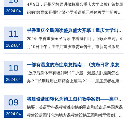
4月9日，开州区教师进修校联合重庆大学出版社策划组
2024.04
织的“教育家开州行”暨小学英语单元整体教学与新教材
的融合设计策略培训在开州区汉丰第...
书香重庆全民阅读盛典盛大开幕！重庆大学出版社《“图案里的中国故事”丛书》荣获大奖
11
2024· 书香重庆全民阅读 书香满四月，阅读正当时。4
2024.04
月10日下午，由中共重庆市委宣传部、市新闻出版局、
重庆市全民阅读活动办公室等联合...
一部有温度的癌症康复指南｜《抗癌日常 康复有方》新书发布会
10
“放疗后身体带有辐射吗？”“少服、漏服抗肿瘤药怎么
2024.04
办？”“长期服用止痛药会上瘾吗？”……癌症患者在康复
过程中最关心的296个问题，都...
将建设蓝图转化为施工图和教学案例——高中英语新课程建设实验研究的重庆实践
09
摘要：英语学科课程标准实施的重点和难点是将国家课
2024.04
程建设蓝图转化为地方课程建设施工图和教学案例。这
是基础教育领域英语课程建设的理论问...