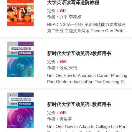
译 第五部分语篇翻译 参考文献
大学英语读写译进阶教程
How to follow social etiquettes Unit 8 How t
o behave in different cultures Glossary
定价：
¥42
作者：乔平 李孝婷
READING 第一部分 英语阅读能力要求概述
第二部分 主题文章阅读 Theme One Politics,
Economy and Law Theme Two Sports and
Media Theme Three Ecology and Geograp
hy Theme Four Medical Science and Astron
新时代大学互动英语2教师用书
omy Theme Five Education, Art and Religio
n WRITING 第一部分 写作概述及能力要求
定价：
¥55
第二部分 常见文体及语篇特征 第一节 记叙文
作者：段成 朱艳
第二节 描写文 第三节 说明文 第四节 议论文
Unit OneHow to Approach Career Planning
第三部分 文体的综合运用:限时写作任务 第一
Part OneIntroductionPart TwoTeaching Obj
节 常见限时写作任务类型 第二节 限时写作任
ectivesPart ThreeSuggested Teaching Plan
务技巧 第三节 实用信函写作 第四部分 实用
Part FourWords and ExpressionsPart FiveA
写作技巧 第一节 写作的思维导图 第二节 写
nswers to TasksPart SixTranslation of Pass
新时代大学互动英语1教师用书
作的语言表达 TRANSLATION 第一部分 翻译
agesUnit TwoHow to Observe Work EthicsP
基础知识概述 第二部分 语义翻译 第三部分
art OneIntroductionPart TwoTeaching Objec
定价：
¥49
词汇翻译 第四部分 句子翻译 第五部分 语篇
tivesPart ThreeSuggested Teaching PlanPa
作者：黄运亭
翻译 参考文献
rt FourWords and ExpressionsPart FiveAns
Unit One How to Adapt to College Life Part
wers to TasksPart SixTranslation of Passag