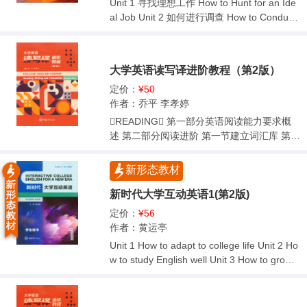
Unit 1 寻找理想工作 How to Hunt for an Ide
al Job Unit 2 如何进行调查 How to Conduct
a Survey Unit 3 提升谈判技巧 How to Impro
ve Negotiation Skills Unit 4 解决工作问题 Ho
w to Solve Work-related Problems Unit 5 工
大学英语读写译进阶教程（第2版）
作场所健康 How to Protect Occupational He
alth Unit 6 如何自主创业 How to Start Your
定价：
¥50
Own Business Unit 7 如何创新工作 How to
作者：乔平 李孝婷
Be Innovative in Your Work Unit 8 获取职场
READING 第一部分英语阅读能力要求概
发展 How to Maintain Sustainable Career D
述 第二部分阅读进阶 第一节建立词汇库 第二
evelopment
节阅读的基本技巧 第三节选择性综合阅读和
精读 第四节强化训练 WRITING  第一部分
新形态教材
写作概述及能力要求 第二部分常见文体及语
篇特征 第一节记叙文 第二节描写文 第三节说
新时代大学互动英语1(第2版)
明文 第四节议论文 第三部分文体的综合运
定价：
¥56
用：限时写作任务 第一节常见限时写作任务
作者：黄运亭
类型 第二节限时写作任务技巧 第三节实用信
Unit 1 How to adapt to college life Unit 2 Ho
函写作 第四部分实用写作技巧 第一节写作的
w to study English well Unit 3 How to grow i
思维导图 第二节写作的语言表达 TRANSLA
n teamwork Unit 4 How to improve presenta
TION  第一部分翻译基础知识概述 第二部分
tion skills Unit 5 How to develop interperson
语义翻译 第三部分词汇翻译 第四部分句子翻
al skills Unit 6 How to speak in public Unit 7