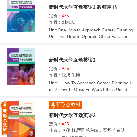
Five How to Maintain Workplace Health Unit
新时代大学互动英语2 教师用书
Six How to Start Your Own Business
定价：
¥35
作者：刘永志
Unit One How to Approach Career Planning
Unit Two How to Operate Office Facilities U
nit Three How to Organize a Meeting Unit F
our How to Introduce a Company Unit Five
How to Establish Business Relations Unit Si
新时代大学互动英语2
x How to Cater Visitors
定价：
¥55
作者：段成 朱艳
Unit 1 How To Approach Career Planning U
nit 2 How To Observe Work Ethics Unit 3 Ho
w To Operate Office Facilities Unit 4 How To
Cater Visitors Unit 5 How To Introduce a Co
新形态教材
mpany Unit 6 How To Promote Products an
d Services Unit 7 How To Establish Busines
新时代大学互动英语3
s Relations Unit 8 How To Organize a Meeti
定价：
¥55
ng
作者：李萍 魏尼亚 总主编：石坚 向前进