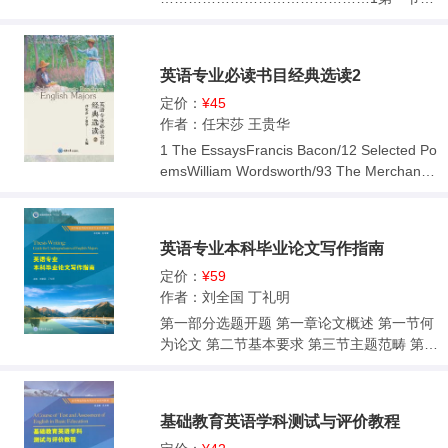
息技术概述
……………………………………………………
2第二节人工智能
英语专业必读书目经典选读2
……………………………………………………
5第三节人工智能与英语教学融合的现状与趋
定价：
¥45
势 ………………………………8第四节《高中
作者：任宋莎 王贵华
课标》对教师的要求
1 The EssaysFrancis Bacon/12 Selected Po
……………………………………………12第
emsWilliam Wordsworth/93 The Merchant o
五节课程标准对课程资源开发与利用的建议
f VeniceWilliam Shakespeare/234 Selected
………………………………17第二章中小学
StoriesKatherine Mansfield/395 Selected W
英语课程资源的开发与整合
ritings of Ralph Waldo EmersonRalph Wald
英语专业本科毕业论文写作指南
……………………………22第一节中小学英
o Emerson/576 The Story of PhilosophyWill
语课程资源的开发与利用
Durant/677 A Tale of Two CitiesCharles Dic
定价：
¥59
……………………………………23第二节中
kens/798 Jane EyreCharlotte Brontë/969 T
作者：刘全国 丁礼明
小学英语课程资源整合
he Adventures of Huckleberry FinnMark Tw
第一部分选题开题 第一章论文概述 第一节何
………………………………………………30
ain/11110 Pride and PrejudiceJane Austen/
为论文 第二节基本要求 第三节主题范畴 第四
第三节课程资源库的建设
12511 The Scarlet LetterNathaniel Hawthor
节论文框架 第五节剽窃抄袭 第二章如何选题
……………………………………………………
ne/13812 Robinson CrusoeDaniel Defoe/15
第一节预备开始 第二节方法原则 第三节大体
40第四节开放性教育资源 （OER） 的介绍与
413 A Passage to IndiaE. M. Forster/16814
范围 第四节合情合理 第三章开题报告 第一节
应用 ………………………………49第三章教
基础教育英语学科测试与评价教程
The Old Man and the SeaErnest Hemingwa
新颖实用 第二节基本结构 第二部分论文主体
学资源的获取与处理
y/18515 The Great GatsbyF. Scott Fitzgeral