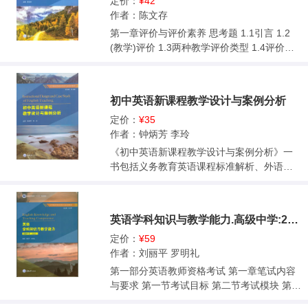
第四章论文摘要 第一节基本要素 第二节训练
定价：
¥42
…………………………………………58第一
d/19916 DublinersJames Joyce/21217 Hear
有素 第三节关键词 第四节摘要样本 第五章引
作者：陈文存
节文本教学资源的获取与开发
t of DarknessJoseph Conrad/22518 Lord of
言 第一节主要成分 第二节引言撰写 第三节引
第一章评价与评价素养 思考题 1.1引言 1.2
……………………………………………59第
the FliesWilliam Golding/23819 Sister Carri
言样本 第六章文献综述 第一节概念分析 第二
(教学)评价 1.3两种教学评价类型 1.4评价素
二节图像处理技术
eTheodore Dreiser/25420 Tess of the D
节写作方式 第三节文献范例 第七章研究方法
养 1.5语言评价素养 1.6提高教师评价素养的
……………………………………………………
第一节方法简介 第二节具体应用 第八章主体
途径 1.7小结 讨论与反思 第二章语言测试的
63第三节音频处理技术
结论 第一节主体部分 第二节主体点评 第三节
理论基础与关键要素 思考题 2.1引言 2.2测
……………………………………………………
初中英语新课程教学设计与案例分析
发现结论 第九章致谢 第一节定义内涵 第二节
试、 测量与评价 2.3测试的理论基础 2.4语言
72第四节视频处理技术
致谢样本 第十章引用参考 第一节基本概念 第
测试的关键要素 2.5小结 讨论与反思 第三章
定价：
¥35
……………………………………………………
二节APA 格式 第三节MLA 格式 第四节CMO
语言测试的类别 思考题 3.1引言 3.2发展阶段
作者：钟炳芳 李玲
81第五节格式工厂处理加工资源示例
S 格式 第三部分复查答辩 第十一章格式复查
3.3对语言的认识 3.4按测试目的分类 3.5测试
《初中英语新课程教学设计与案例分析》一
……………………………………………89第
第一节写作规范 第二节论文模板 第十二章论
方式 3.6评分方式 3.7对测试结果的解释 3.8
书包括义务教育英语课程标准解析、外语教
六节AI生成资源
文答辩 第一节答辩概述 第二节答辩准备 第四
标准化考试 3.9其他测试类型 3.10小结 讨论
学法主要流派、初中英语课堂教学设计、初
……………………………………………………
部分优秀范文 优秀范文1 优秀范文2 优秀范
与反思 第四章语言测试的原理、 原则及试题
中英语教学案例分析等内容。本书紧扣新课
92第四章多媒体课件的制作
文3 优秀范文4 优秀范文5 附录 参考文献 后
质量评判原则 思考题 4.1语言测试的基本原
程标准要求，在介绍现存外语教学法的基础
………………………………………………109
记
英语学科知识与教学能力.高级中学:2020
理 4.2语言测试的基本原则与特征 4.3高质量
上，分析初中英语课堂教学设计，再从语言
第一节多媒体课件概述
试题的特点与要求 4.4判断试题质量的角度与
知识、语言技能、跨文化交际意识、英语学
定价：
¥59
……………………………………………………
要素考量 4.5小结 讨论与反思 第五章试题的
习策略等方面分析案例，引导初中英语教师
作者：刘丽平 罗明礼
110第二节认识课件
命制原则和题型分析 思考题 5.1语言测试命
大胆探索，形成适合自己的教学模式和策
……………………………………………………
第一部分英语教师资格考试 第一章笔试内容
题的总体原则 5.2命题规范 5.3题型分析 5.4
略。
112第三节AI赋能交互式多媒体课件的制作
与要求 第一节考试目标 第二节考试模块 第三
客观题型——以多项选择题为例 5.5主观题型
……………………………………115第五章微
节考试要求 第四节试卷结构 第二章学科知识
5.6防止 “投机取巧型应试策略” 5.7偏颇题、