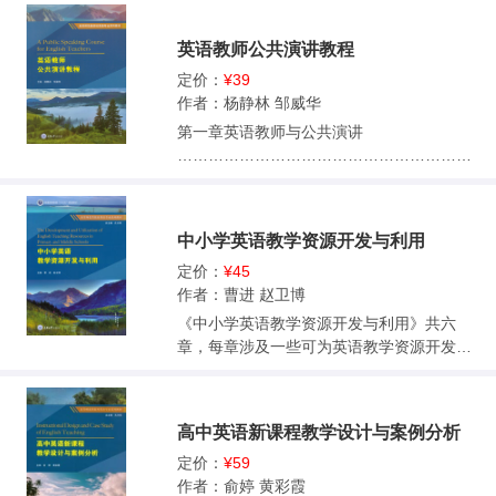
课设计和制作基础
与能力 第一节语言知识 第二节语言能力 第三
偏题、 怪题、 陷阱题 5.8测试反馈 5.9测试
……………………………………………130第
章面试要求与技巧 第一节面试大纲 第二节面
的基本步骤 5.10试题与练习题 5.11小结 讨论
英语教师公共演讲教程
一节微课的认识
试技巧 第二部分英语学科教学知识 第四章外
与反思 第六章英语学科核心素养的测评 思考
……………………………………………………
语教学理论 第一节语言教学理论 第二节语言
定价：
¥39
题 6.1引言 6.2核心素养评价的复杂性 6.3英
131第二节微课的制作
学习理论 第五章外语教学主要流派 第一节国
作者：杨静林 邹威华
语学科核心素养与测评 6.4英语学科核心素养
……………………………………………………
外主要教学法流派 第二节国内主要教学法流
第一章英语教师与公共演讲
测评的总体要求 6.5语言能力及其测评 6.6文
134第三节微课制作新技术
派 第六章高中英语课程与教学论 第一节英语
……………………………………………………
化意识及其测评 6.7思维品质及其测评 6.8学
……………………………………………………
课程目标 第二节英语教学目标 第三节英语课
1 一、单元内
习能力及其测评 6.9核心素养的课堂活动评价
147第四节使用微课的教学反思
程标准 第七章 高中英语知识教学 第一节语音
容…………………………………………………
6.10北京师范大学团队的英语学科能力的测
…………………………………………………1
教学 第二节词汇教学 第三节语法教学 第三部
2 （一）公共演讲
量评价成果 6.11小结 讨论与反思 第七章语言
60第六章网络信息资源的检索与应用
中小学英语教学资源开发与利用
分英语学科教学能力 第八章高中英语技能教
……………………………………………………
技能测试 思考题 7.1引言 7.2听力技能 7.3阅
……………………………………162第一节网
学 第一节听力教学 第二节口语教学 第三节阅
2 （二）英语教师与公共演讲
定价：
¥45
读技能 7.4口语技能 7.5写作技能 7.6综合测
络信息资源的检索
读教学 第四节写作教学 第九章高中英语教学
……………………………………………………
作者：曹进 赵卫博
试——以完形填空题为例 7.7小结 讨论与反
…………………………………………………1
设计 第一节教学设计理论与知识 第二节英语
6 （三）演讲的分类
《中小学英语教学资源开发与利用》共六
思 第八章教学测试的结果分析与应用 思考题
63第二节学术资源库检索
教案设计 第三节英语板书设计 第四部分模拟
……………………………………………………
章，每章涉及一些可为英语教学资源开发与
8.1引言 8.2测试分析的指标 8.3考试成绩分析
……………………………………………………
试题 第十章笔试模拟试题 模拟试题一 模拟试
7 二、实践应
利用服务的现代教育技术，主要包括图像处
8.4试卷质量分析 8.5小结 讨论与反思 第九章
176第三节网络教学资源的应用
题二 模拟试题三 模拟试题四 第十一章面试模
用…………………………………………………
理技术、音频处理技术、视频处理技术、多
语言测试的发展趋势 思考题 9.1引言 9.2《中
…………………………………………………1
拟试题 模拟试题一 模拟试题二 模拟试题三
7 （一）自我介绍与介绍他人
媒体课件制作工具Focusky、微课音视频制作
国英语能力等级量表》 9.3项目反应理论与经
87第四节网络资源版权与合理使用
模拟试题四 参考文献
高中英语新课程教学设计与案例分析
……………………………………………………
关键技术Camtasia Studio等。本书秉承将科
典测试理论 9.4动态评价 9.5电子评价 9.6计
……………………………………………200第
7 （二）样稿点评
学技术融入中小学英语课堂的教学理念，目
定价：
¥59
算机自适应性评价 9.7可选择性评价 9.8DIAL
七章AI赋能下的英语教学资源创新开发
……………………………………………………
的在于帮助教师合理有效地利用英语课堂教
作者：俞婷 黄彩霞
ANG在线诊断性评价系统 9.9小结 讨论与反
……………………………204第一节AI驱动的