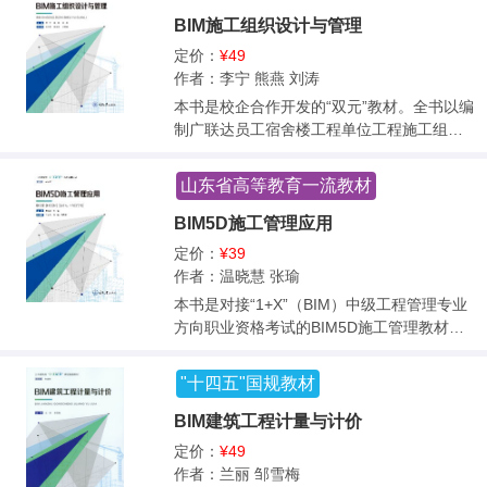
述；第二篇以真实的项目为案例，借助BIM建
BIM施工组织设计与管理
模工具，详细介绍了BIMMAKE软件各项功能
的使用方法依托项目案例完成技能实操讲
定价：
¥49
解，该案例基本涵盖了BIMMAKE软件的基本
作者：李宁 熊燕 刘涛
功能及历年全国BIM技能等级考试（初级）的
本书是校企合作开发的“双元”教材。全书以编
所有知识点；第三篇：讲解了BIM 技能等级
制广联达员工宿舍楼工程单位工程施工组织
考试知识点，围绕标准解读，结合案例解
设计为主线，以施工组织管理人员岗位技能
析，既有详细案例任务操作步骤，又有例题
为培养目标，运用“掌握重点知识、获取难点
山东省高等教育一流教材
解析上的归纳、总结和对比。本书提供配套
技能”的设计理念，基于BIM技术基础，依托
的PPT、案例图纸及参考答案等数字资料
实际项目案例模拟“接受任务—分析任务—执
BIM5D施工管理应用
包，以便教学。 本书适合作为高等职业院校
行任务”的过程，全面介绍施工组织设计的内
定价：
¥39
建筑类相关专业BIM建模等课程的教材使用，
容及编制方法，辅以广联达斑马进度计划软
作者：温晓慧 张瑜
也可以作为BIM等级考试机构的培训授课教
件、BIM施工场地布置软件、BIM模板脚手架
本书是对接“1+X”（BIM）中级工程管理专业
材，以及建筑行业相关从业人员自学用书。
设计软件、广联达BIM工序动画制作软件、广
方向职业资格考试的BIM5D施工管理教材，
联达BIM施工组织模拟软件在施工组织设计中
通过校企合作开发编写。全书一共包含6个项
的应用和技巧，加强学生编制施工组织设计
目，主要介绍了BIM施工项目管理概述、基于
的业务能力及BIM综合应用能力的培养。为便
"十四五"国规教材
BIM的进度管理应用、基于BIM的成本管理应
于教学，本书配套了PPT、学习视频、“线上
用、基于BIM的质安管理应用、基于BIM的合
BIM建筑工程计量与计价
+线下”测试等资源。 本教材可作为高等院
同管理应用。围绕贯穿全书的案例工程，开
校“施工组织设计”课程专业教材，也可作为
定价：
¥49
展基于1+X考纲要求能力的情景任务化教学，
（BIM）职业技能中级证书的培训教材，还可
作者：兰丽 邹雪梅