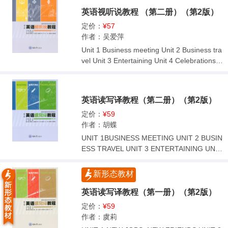
案》而编写，以“面向社会、针对岗位、强化
英语视听说教程 （第二册）（第2版）
能力、促进发展”为宗旨，立足高职学生未来
工作需求，对学生进行针对性的工作岗位技
定价：
¥57
能培养，同时为他们未来工作岗位的提升做
作者：吴爱萍
好文化素养和跨文化交际能力的储备，是具
Unit 1 Business meeting Unit 2 Business tra
有鲜明高职特色的全新型教材，对推进高等
vel Unit 3 Entertaining Unit 4 Celebrations U
职业教育全面深化改革具有重大意义。 本套
nit 5 Job Hunting Unit 6 Professional Trainin
教材共两册，每册八个单元，涉及主题包括
g Unit 7 Promotion Unit 8 Future Trends
初涉职场、日常事务、商务活动和职业规
英语读写译教程（第二册）（第2版）
划，每个单元的内容由浅入深，由易到难，
从音标到词语，再到句子和篇章，形式多样
定价：
¥59
且富有逻辑性，符合高职学生学习基础和认
作者：胡蝶
知规律。书中力求融入思政元素，润物细无
UNIT 1BUSINESS MEETING UNIT 2 BUSIN
声，全面服务立德树人的根本任务。
ESS TRAVEL UNIT 3 ENTERTAINING UNIT
4 CELEBRATIONS UNIT 5 JOB HUNTING
UNIT 6 PROFESSIONAL TRAINING UNIT 7
新形态教材
PROMOTION UNIT 8 FUTURE TRENDS
英语读写译教程（第一册）（第2版）
定价：
¥59
作者：虞莉