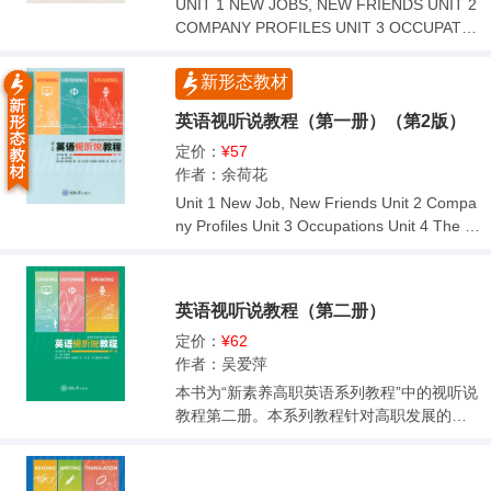
UNIT 1 NEW JOBS, NEW FRIENDS UNIT 2
COMPANY PROFILES UNIT 3 OCCUPATIO
NS UNIT 4 THE PLACE OF WORK UNIT 5
DAY-TO-DAY WORK UNIT 6 PRODUCT IN
新形态教材
TRODUCTIONS UNIT 7 SALES AND MARK
ETING UNIT 8 DISPUTES AND COMPLAIN
英语视听说教程（第一册）（第2版）
TS
定价：
¥57
作者：余荷花
Unit 1 New Job, New Friends Unit 2 Compa
ny Profiles Unit 3 Occupations Unit 4 The Pl
ace of Work Unit 5 Day-to-day Work Unit 6
Product Introductions Unit 7 Sales and Mar
keting Unit 8 Disputes and Complaints
英语视听说教程（第二册）
定价：
¥62
作者：吴爱萍
本书为“新素养高职英语系列教程”中的视听说
教程第二册。本系列教程针对高职发展的新
需求和高职英语教学的实际情况，根据2019
年国务院印发的《国家职业教育改革实施方
案》而编写，以“面向社会、针对岗位、强化