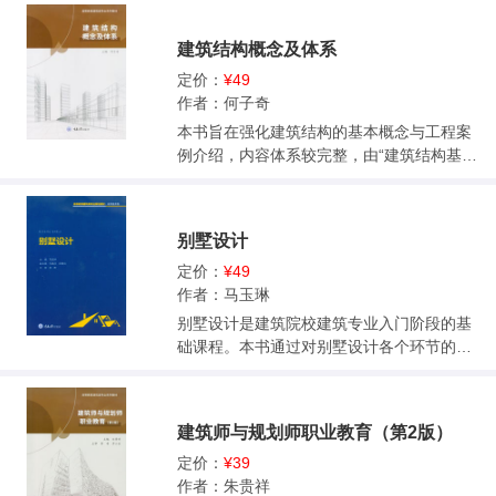
重点在于园林植物配植与造景的应用与项目
件平台，结合部分案例详细介绍了软件平台
实操。 本书可供风景园林、园艺、城乡规
的地形、道路、建筑、绿化、环境、日照、
建筑结构概念及体系
划、建筑学、环境保护、环境艺术设计及相
管线、竖向、标注、渲染等模块的操作步骤
近专业使用，也可为从事城市绿化及管理的
和技巧。本书内容全面、图文结合，能满足
定价：
¥49
专业人员使用。
课程实训环节的教学需要。<br>本书可用作
作者：何子奇
高等教育城乡规划专业、园林规划专业及相
本书旨在强化建筑结构的基本概念与工程案
关土建类专业的实训教学用书，也可供初级
例介绍，内容体系较完整，由“建筑结构基本
规划编制人员参考。<br>
理论”“多高层建筑结构体系及工程实例”和“大
跨度空间结构体系及工程实例”3篇组成，较
全面系统地对建筑结构基本概念、构件及结
别墅设计
构形式和近年来发展起来的新技术特点、受
力行为、构造要点、施工技术、经济效果和
定价：
¥49
适用范围做了介绍，并附有国内外新近典型
作者：马玉琳
工程结构实例分析。本书不详细介绍具体的
别墅设计是建筑院校建筑专业入门阶段的基
计算方法，但通过本书为读者介绍各种结构
础课程。本书通过对别墅设计各个环节的系
形式的力学原理和基本概念，掌握结构构件
统分析,帮助读者从场地分析、设计构思，以
和结构选型知识，掌握多高层建筑和大跨空
及建筑造型、功能、空间、结构等方面了解
间结构体系的力学原理、工作方法和选择的
别墅设计的方法。同时,书中精心挑选了国内
建筑师与规划师职业教育（第2版）
原则，了解结构体系变化的新进展，开阔眼
外经典案例和学生代表作品,向读者展示优秀
界和思路，从而学会将建筑方案构思与结构
设计的概念逻辑。全书图文并茂，深入浅
定价：
¥39
选型有机地结合，增强读者的结构应用能力
出，选取的案例注重时效性，有利于老师的
作者：朱贵祥