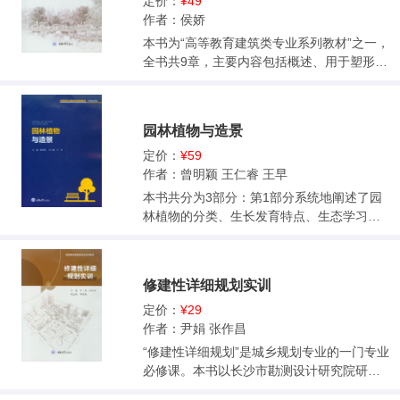
筑设计等。书中有大量的设计实例，可供应
定价：
¥49
用技术型院校建筑学、城市规划、环艺设计
作者：侯娇
等专业学生学习使用，好懂、易学、管用，
本书为“高等教育建筑类专业系列教材”之一，
对其建筑设计的学习与实践有着重要的指导
全书共9章，主要内容包括概述、用于塑形和
意义。
结构主体的材料、小型构件制作及装饰用材
料、涂料和辅料、景观给排水与喷灌工程材
料、景观照明相关材料与构造、景观围护设
园林植物与造景
施构造、建筑小品构造、道路广场及小品构
造、景观材料与构造设计实训等。学生在学
定价：
¥59
习本书后，除了能了解景观工程材料，还能
作者：曾明颖 王仁睿 王早
对其构造进行了解和熟练的运用，为施工图
本书共分为3部分：第1部分系统地阐述了园
设计和园林工程打下良好的基础。书中也列
林植物的分类、生长发育特点、生态学习
举了诸多实例，好学、易懂。 本书适用于风
性、观赏特性、美学原理、配植形式等植物
景园林、园林、环境艺术设计、建筑等专业
景观营造的理论知识，注重理论基础的构
的学生的基础课教学，也可作为相关专业学
建；第2部分按照植物分类系统列举了常用的
修建性详细规划实训
生及行业内外人士的参考用书。
园林植物，不仅介绍了科、属的常用识别特
征，而且从形态特征、生态习性、观赏特性
定价：
¥29
及园林用途等方面对种进行了详细介绍，侧
作者：尹娟 张作昌
重于常用园林植物的识别；第3部分从应用的
“修建性详细规划”是城乡规划专业的一门专业
角度阐述不同类型园林绿地的植物配植与造
必修课。本书以长沙市勘测设计研究院研发
景，并详细介绍了项目推进的步骤与原则，
的“湘源修建性详细规划CAD系统”为实训的软