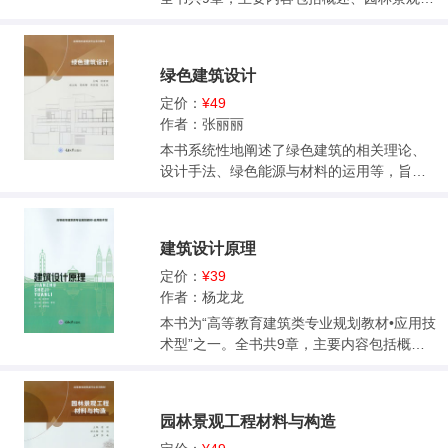
工图制图与识图、园路及广场工程施工图、
水景工程施工图设计、景观小品工程施工图
设计、园林建筑施工图设计、植物景观施工
绿色建筑设计
图设计、园林景观专业与其他专业配合和案
例分析等。此外，书中有大量的实际案例和
定价：
¥49
学生的优秀作品作为佐证，好懂、易学、实
作者：张丽丽
用，对园林景观设计的学习与实践有着重要
本书系统性地阐述了绿色建筑的相关理论、
的指导意义和参考价值。
设计手法、绿色能源与材料的运用等，旨在
为绿色建筑设计提供系统的指导。全书除绪
论外共包括6章内容：第1章介绍了绿色建筑
设计相关应用理论，主要包括建筑热工、建
建筑设计原理
筑热环境、自然通风和建筑能耗等相关知
识；第2章至第4章从建筑外环境到建筑单
定价：
¥39
体，再以建筑内部为视角对绿色建筑的调控
作者：杨龙龙
设计策略进行了阐述；第5章、第6章介绍了
本书为“高等教育建筑类专业规划教材•应用技
可再生能源与绿色材料以及它们在绿色建筑
术型”之一。全书共9章，主要内容包括概
中的应用。 本书可作为建筑学、城市规划
述、建筑的环境性与设计、建筑的功能性与
学、风景园林学专业的教材，也可供有关的
设计、建筑的文化性与设计、建筑的艺术性
设计、施工和科研人员使用。
与设计、建筑的技术性与设计、建筑的经济
园林景观工程材料与构造
性与设计、建筑设计的过程和内容、工业建