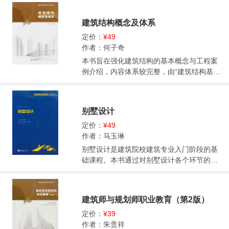
重点在于园林植物配植与造景的应用与项目
件平台，结合部分案例详细介绍了软件平台
实操。 本书可供风景园林、园艺、城乡规
的地形、道路、建筑、绿化、环境、日照、
建筑结构概念及体系
划、建筑学、环境保护、环境艺术设计及相
管线、竖向、标注、渲染等模块的操作步骤
近专业使用，也可为从事城市绿化及管理的
和技巧。本书内容全面、图文结合，能满足
定价：
¥49
专业人员使用。
课程实训环节的教学需要。<br>本书可用作
作者：何子奇
高等教育城乡规划专业、园林规划专业及相
本书旨在强化建筑结构的基本概念与工程案
关土建类专业的实训教学用书，也可供初级
例介绍，内容体系较完整，由“建筑结构基本
规划编制人员参考。<br>
理论”“多高层建筑结构体系及工程实例”和“大
跨度空间结构体系及工程实例”3篇组成，较
全面系统地对建筑结构基本概念、构件及结
别墅设计
构形式和近年来发展起来的新技术特点、受
力行为、构造要点、施工技术、经济效果和
定价：
¥49
适用范围做了介绍，并附有国内外新近典型
作者：马玉琳
工程结构实例分析。本书不详细介绍具体的
别墅设计是建筑院校建筑专业入门阶段的基
计算方法，但通过本书为读者介绍各种结构
础课程。本书通过对别墅设计各个环节的系
形式的力学原理和基本概念，掌握结构构件
统分析,帮助读者从场地分析、设计构思，以
和结构选型知识，掌握多高层建筑和大跨空
及建筑造型、功能、空间、结构等方面了解
间结构体系的力学原理、工作方法和选择的
别墅设计的方法。同时,书中精心挑选了国内
建筑师与规划师职业教育（第2版）
原则，了解结构体系变化的新进展，开阔眼
外经典案例和学生代表作品,向读者展示优秀
界和思路，从而学会将建筑方案构思与结构
设计的概念逻辑。全书图文并茂，深入浅
定价：
¥39
选型有机地结合，增强读者的结构应用能力
出，选取的案例注重时效性，有利于老师的
作者：朱贵祥