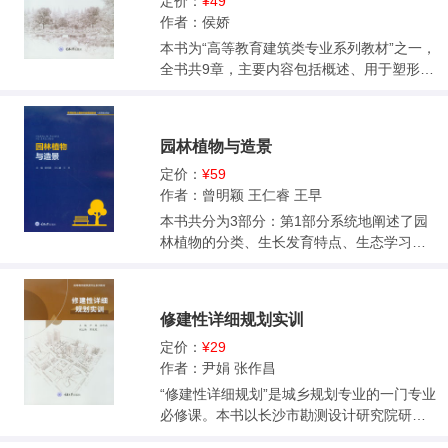
筑设计等。书中有大量的设计实例，可供应
定价：
¥49
用技术型院校建筑学、城市规划、环艺设计
作者：侯娇
等专业学生学习使用，好懂、易学、管用，
本书为“高等教育建筑类专业系列教材”之一，
对其建筑设计的学习与实践有着重要的指导
全书共9章，主要内容包括概述、用于塑形和
意义。
结构主体的材料、小型构件制作及装饰用材
料、涂料和辅料、景观给排水与喷灌工程材
料、景观照明相关材料与构造、景观围护设
园林植物与造景
施构造、建筑小品构造、道路广场及小品构
造、景观材料与构造设计实训等。学生在学
定价：
¥59
习本书后，除了能了解景观工程材料，还能
作者：曾明颖 王仁睿 王早
对其构造进行了解和熟练的运用，为施工图
本书共分为3部分：第1部分系统地阐述了园
设计和园林工程打下良好的基础。书中也列
林植物的分类、生长发育特点、生态学习
举了诸多实例，好学、易懂。 本书适用于风
性、观赏特性、美学原理、配植形式等植物
景园林、园林、环境艺术设计、建筑等专业
景观营造的理论知识，注重理论基础的构
的学生的基础课教学，也可作为相关专业学
建；第2部分按照植物分类系统列举了常用的
修建性详细规划实训
生及行业内外人士的参考用书。
园林植物，不仅介绍了科、属的常用识别特
征，而且从形态特征、生态习性、观赏特性
定价：
¥29
及园林用途等方面对种进行了详细介绍，侧
作者：尹娟 张作昌
重于常用园林植物的识别；第3部分从应用的
“修建性详细规划”是城乡规划专业的一门专业
角度阐述不同类型园林绿地的植物配植与造
必修课。本书以长沙市勘测设计研究院研发
景，并详细介绍了项目推进的步骤与原则，
的“湘源修建性详细规划CAD系统”为实训的软