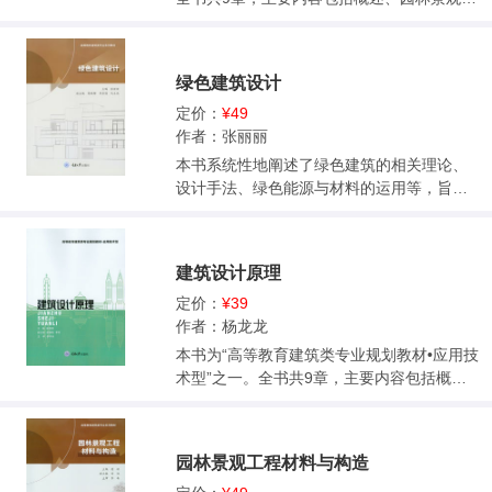
工图制图与识图、园路及广场工程施工图、
水景工程施工图设计、景观小品工程施工图
设计、园林建筑施工图设计、植物景观施工
绿色建筑设计
图设计、园林景观专业与其他专业配合和案
例分析等。此外，书中有大量的实际案例和
定价：
¥49
学生的优秀作品作为佐证，好懂、易学、实
作者：张丽丽
用，对园林景观设计的学习与实践有着重要
本书系统性地阐述了绿色建筑的相关理论、
的指导意义和参考价值。
设计手法、绿色能源与材料的运用等，旨在
为绿色建筑设计提供系统的指导。全书除绪
论外共包括6章内容：第1章介绍了绿色建筑
设计相关应用理论，主要包括建筑热工、建
建筑设计原理
筑热环境、自然通风和建筑能耗等相关知
识；第2章至第4章从建筑外环境到建筑单
定价：
¥39
体，再以建筑内部为视角对绿色建筑的调控
作者：杨龙龙
设计策略进行了阐述；第5章、第6章介绍了
本书为“高等教育建筑类专业规划教材•应用技
可再生能源与绿色材料以及它们在绿色建筑
术型”之一。全书共9章，主要内容包括概
中的应用。 本书可作为建筑学、城市规划
述、建筑的环境性与设计、建筑的功能性与
学、风景园林学专业的教材，也可供有关的
设计、建筑的文化性与设计、建筑的艺术性
设计、施工和科研人员使用。
与设计、建筑的技术性与设计、建筑的经济
园林景观工程材料与构造
性与设计、建筑设计的过程和内容、工业建