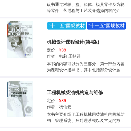
习思考题，以供学生课后复习训练之用。 本
该书通过对轴、盘、箱体、模具零件及齿轮
书适用于高职高专机械、机电类专业教材，
等零件工艺过程与工艺装备选择内容的介
也可供从事机电工程工作的技术人员参考。
绍，将机械加工工艺过程与机械加工工艺装
备知识有机地融为一体，并“教、学、做”一
"十二五"国规教材
"十一五"国规教材
体。教材打破了原有的学科体系，形成了新
的教学内容体系，注重学生综合工程实践应
用能力的培养。 本书在编写中力求反映新技
机械设计课程设计(第4版)
术、新工艺，结合生产实际，突出应用性，
定价：
¥38
实现易教易学的高职教材特色。同时，强调
作者：韩莉 王欲进
素质教育和以能力为本位的教育理念。本书
本书的内容可以分为三部分：第一部分内容
面向21世纪，紧紧围绕培养目标，面对现
为课程设计指导书，其中包括部分设计题目
实，强求实效，通俗易懂，简单实用。 本书
供教师参考；第二部分内容为参考图例；第
适用于高职高专院校“机械制造与自动
三部分内容为设计参考资料，其中包括机械
化”及“模具设计与制造”、机电一体化等机械
制图、材料、一般标准、螺纹及螺纹连接、
类专业使用，也可供职工培训用，还可供有
工程机械柴油机构造与维修
轴系零件的紧固件、常用的滚动轴承、润滑
关工程技术人员参考。
和密封、连轴器、公差与配合、电动机等。
定价：
¥39
它是将机械设计指导书、机械零件手册、机
作者：杨仙云
械零件课程设计图册、国标等资料汇集一体
本书主要介绍了工程机械用柴油机的机械结
的机械设计课程设计的教材。 本书不仅可作
构、管理系统、后处理系统以及常见的故障
为高职高专工科机械类和近机类各专业机械
诊断与维修。教材内容立足于岗位需求，取