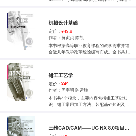
数控车削工艺与编程3个模块｡<br>本书适用
于机械､数控､机电一体化等智能制造类专业,
项目具备典型性,将数控加工工艺融入编程思
机械设计基础
路中,有效培养学生贴合实际生产的数控编程
与实操能力｡<br>
定价：
¥49.8
作者：黄贞贞 陈凯
本书根据高等职业教育课程的教学需求并结
合近几年教学改革经验编写而成。全书共10
个项目，内容包括平面机构具有确定运动的
条件、平面连杆机构、凸轮机构、挠性传
动、齿轮传动、蜗杆传动、轮系、轴、轴承
钳工工艺学
和螺纹。书中每个项目都通过一个实际的工
作任务来推动，从任务引入、任务咨询、任
定价：
¥49
务实施到任务拓展，环环相扣，引导性学
作者：周宇明 陈运胜
习，最后进行强化训练来巩固提高。整个学
本书共4个模块，主要内容包括钳工基础知
习过程具有应用性、针对性、实用性和开放
识、钳工常用加工方法、装配基础知识及模
性。<br>本书可供高职学校机械类各专业的
具装配工艺。本书参照国家钳工职业标准，
学生学习使用，还可供相关技术人员参考使
并根据职业特点和钳工知识点设置了相关实
用。<br>
训课题，以切实培养学生钳工技能。 本书内
三维CAD/CAM——UG NX 8.0项目教程
容实用，通俗易懂，图文并茂，知识面较