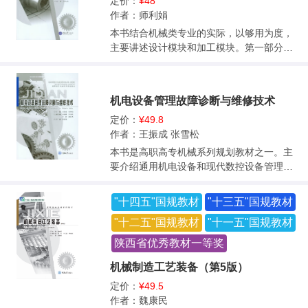
宽，起点较低，可作为全国高等职业技术学
定价：
¥48
院五年制、三年制机械、模具类相关专业教
作者：师利娟
材，供各类高职院校、高级技校相关专业使
本书结合机械类专业的实际，以够用为度，
用，也可作为相关技术人员的参考资料。
主要讲述设计模块和加工模块。第一部分为
设计模块（即CAD模块），主要是零件与产
品的三维建模技术，包含4个项目：二维图形
的创建；实体特征建模；基准特征和扫掠体
机电设备管理故障诊断与维修技术
建模；复合建模。第二部分为加工模块（即C
AM模块），主要是机械零件和产品的数控加
定价：
¥49.8
工，包含6个项目：平面铣削加工；型腔铣削
作者：王振成 张雪松
加工；固定轴曲面轮廓铣削加工；多轴铣削
本书是高职高专机械系列规划教材之一。主
加工；综合加工；输出NC程序和车间工艺文
要介绍通用机电设备和现代数控设备管理、
件。 本书可作为高等职业院校数控、模具、
故障诊断与维修技术。全书共11章，分为基
机电和机械制造等专业的专业课教材，也可
础理论和应用技术两大部分。基础部分内容
"十四五"国规教材
"十三五"国规教材
作为机械CAD/CAM软件取证的辅助教材，还
包括设备管理学、设备前期管理、应用管
可作为机械加工行业工程技术人员的岗位培
"十二五"国规教材
"十一五"国规教材
理、维修管理、信息管理、资料及档案管理
训教材或自学教材。
理论和方法，以及设备故障诊断学和诊断方
陕西省优秀教材一等奖
法；应用技术部分包括机电设备、液压设备
机械制造工艺装备（第5版）
和数控系统的一般维修技术。全书重点介绍
了机械、电气、液压和数控设备的日常管
定价：
¥49.5
理、故障诊断和维修技术。每章最后配有复
作者：魏康民