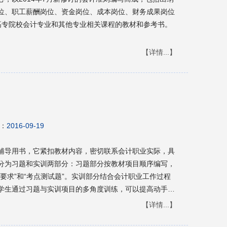
位、职工薪酬岗位、资金岗位、成本岗位、财务成果岗位
高专院校会计专业和其他专业相关课程的教材和参考书。
【详情...】
：
2016-09-19
辅导用书，它紧扣教材内容，密切联系会计职业实际，具
分为习题和实训两部分：习题部分按教材项目顺序编写，
要求”和“考点测试题”。实训部分结合会计职业工作过程
学生通过习题与实训项目的多角度训练，可以提高动手能
能力，为今后的学习、工作打下良好基础。本书可作为高
【详情...】
辅导用书，也可作为会计从业人员的业务学习用书。