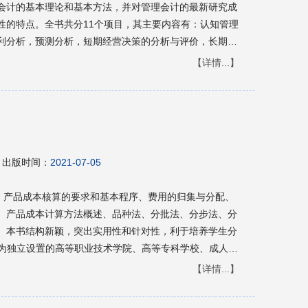
会计的基本理论和基本方法，并对管理会计的最新研究成
性的特点。全书共分11个项目，其主要内容有：认知管理
利分析，预测分析，短期经营决策的分析与评价，长期投
，责任会计，作业成本法和战略管理会计。 本书不
【详情...】
等专科学校、成人高等学校及本科院校举办的二级职业技
管理类专业作为教材使用，也可供经济管理人员、财会人
出版时间：
2021-07-05
论、产品成本核算的要求和基本程序、费用的归集与分配、
、产品成本计算方法概述、品种法、分批法、分步法、分
。本书结构新颖，突出实用性和针对性，利于培养学生分
作为独立设置的高等职业技术学院、高等专科学校、成人高
学院的会计专业、管理类专业的专业课教材，也可以供经
【详情...】
考。<br>