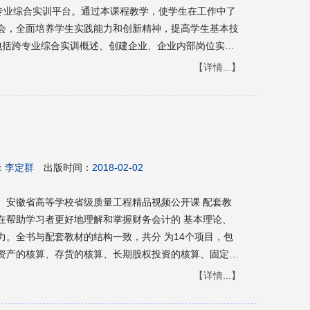
跨专业综合实训平台。通过本课程教学，使学生在工作中了
会，全面培养学生实践能力和创新精神，提高学生基本技
包括跨专业综合实训概述、创建企业、企业内部岗位实
本书可供高职高专财经类、商贸类等各专业学生学习使
【详情...】
：
李定群
出版时间：
2018-02-02
、安徽省高等学校省级质量工程精品视频公开课 配套教
在帮助学习者更好地理解和掌握财务会计的 基本理论、
。全书与配套教材的结构一致，共分 为14个项目，包
资产的核算、存货的核算、长期股权投资的核算、固定资
流动负债的核算、非流动负债的核算、所有者权益的核
【详情...】
算及财务会计报告。同时，还附有3套模拟试题供学习者