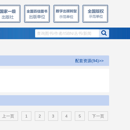
窗
配套资源(94)>>
上一页
1
2
3
4
5
下一页