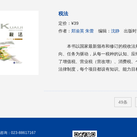
税法
定价：
¥39
作者：
郑渝英 朱蕾
编辑：
沈静
出版时
本书以国家最新颁布和修订的税收法
向、任务为驱动，从每一税种的认知、应
了增值税、营业税（营改增）、消费税、
法律制度，每个项目都设有知识、能力目
在学中做、做中学系统地掌握税法的基础
练习册，以引导学生迅速、准确地把握各
学内容与企业岗位需求的对接，为财经类
结构清晰、思路独特、实用性强，适合作
49条
关专业的课程教材，也可作为在职财务、
询：023-88617167