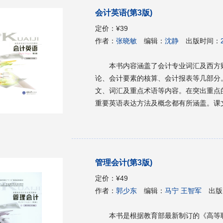
会计英语(第3版)
定价：
¥39
作者：
张晓敏
编辑：
沈静
出版时间：
本书内容涵盖了会计专业词汇及西方
论、会计要素的核算、会计报表等几部分。
文、词汇及重点术语等内容。在突出重点
重要英语表达方法及概念都有所涵盖。课
发，有一定的深度和难度。其目的在于开
我国市场经济体制的不断完善，特别是在
中国会计制度正逐步向标准化、规范化和
掌握西方财务会计的基础知识，以期为我
管理会计(第3版)
内容充实，英语语言和西方会计知识两者
材，也可供具有一定英语基础的广大会计
定价：
¥49
作者：
郭少东
编辑：
马宁 王智军
出版
本书是根据教育部最新制订的《高等