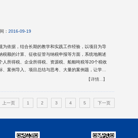
间：
2016-09-19
规为依据，结合长期的教学和实践工作经验，以项目为导
纳税额的计算、征收征管与纳税申报等方面，系统地阐述
个人所得税、企业所得税、资源税、船舶吨税等20个税收
标、案例导入、项目总结与思考、大量的案例题，让学生
知识。同时，该教材配有《税法习题和项目实训》的同步
【详情...】
税种的基本知识点，做到理论与实践相结合，实现课堂教
专业的学生顺利走上会计工作岗位打下良好的基础。本书
为会计、税务、财务管理、审计、金融、贸易等财经类相
上一页
1
2
3
4
5
下一页
会计及税务人员业务学习、岗位培训教材或参考用书。