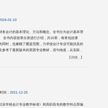
2024-01-10
财务会计的基本理论、方法和概念。全书分为会计基本理
 全书内容按章分类进行介绍，共10章，每章包括课
的同时，也兼顾了覆盖范围，力求使会计专业可能涉及的
文参考了最新版本的美国专业教材，语句地道，从实际出
阔读者视野，提高读者理解专业外语资料的能力。 随着
【详情...】
加入WTO后，中国经济融入国际经济的进程正在加快。
国际化靠拢。本书的推出能够帮助财会专业的学生学习和
国培养出更多更好的复合型人才。 本书重视能力培养，
兼顾，系统性、专业性强，既可作为高职高专财经类教
工作者和涉外单位的工作人员学习和参考之用。
时间：
2021-12-25
职业学校会计专业教学标准》和高职高专的教学特点而编