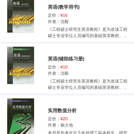
和正交试验设计7章。如果读者对概率论已有
英语(教学用书)
一定的了解可以跳过第一章，直接从第二章
开始。除第一章外，每章后附有适量的习
定价：
¥16
题，书后附有答案。本书力求深入浅出，通
作者：沈毅
俗易懂。也可作为理、工科本科生和工程技
《工程硕士研究生英语教程》是为攻读工程
术人员的参考书。
硕士专业学位人员编写的基础英语教材。根
据教育部颁发的“非英语专业研究生英语教学
大纲”的精神制定的对外语课程的要求，结合
工程硕士研究生英语水平的实际而编写。本
英语(辅助练习册)
教材既强调词汇、语法等语言基础知识的复
习、巩固和系统化，又注意培养学生应用英
定价：
¥10
语获取信息的能力，突出读、写和英译汉的
作者：沈毅
训练，兼顾听说练习，使学生在学完基础英
《工程硕士研究生英语教程》是为攻读工程
语之后，具有扎实的语言基础知识和熟练运
硕士专业学位人员编写的基础英语教材。根
用英语进行学习和研究的能力，具有熟练的
据教育部颁发的“非英语专业研究生英语教学
阅读能力，较强的翻译能力和初步的听说能
大纲”的精神制定的对外语课程的要求，结合
力。为专业英语的学习和熟练地阅读有关专
工程硕士研究生英语水平的实际而编写。本
实用数值分析
业书刊打下良好的基础。本教材材料全部选
教材既强调词汇、语法等语言基础知识的复
自英语原版外国书刊或课本，题材广泛，内
习、巩固和系统化，又注意培养学生应用英
定价：
¥20
容新颖，语言规范，力求融思想性、科学
语获取信息的能力，突出读、写和英译汉的
作者：杨大地
性、知识性、时代性和趣味性于一体。本教
训练，兼顾听说练习，使学生在学完基础英
本书是作者在近几年对理工科本科生、研究