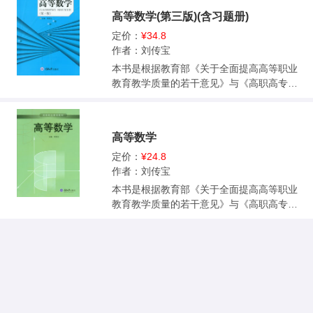
写而成，完全符合高职高专教育人才培养的
高等数学(第三版)(含习题册)
目标。<br> 全书共9章，内容包括：极限与
连续，导数与微分，导数的应用，不定积
定价：
¥34.8
分，定积分及其应用，常微分方程，拉普拉
作者：刘传宝
斯变换及应用，线性代数，MATLAB软件简
本书是根据教育部《关于全面提高高等职业
介等。<br> 本书每一节后面都配备了一定量
教育教学质量的若干意见》与《高职高专教
的习题，供读者练习，并在书后附有习题的
育高等数学课程教学基本要求》，结合现阶
参考答案或提示。本书可供高职高专各专业
段高职高专高等数学课程改革的经验和现状
学生使用。<br>
编写而成，完全符合高职高专教育人才培养
高等数学
的目标． 内容包括：极限与连续、导数与微
分、导数的应用、不定积分、定积分及其应
定价：
¥24.8
用、常微分方程、拉普拉斯变换及应用、多
作者：刘传宝
元函数微积分、无穷级数、Mathematica软件
本书是根据教育部《关于全面提高高等职业
应用、Matlab软件应用等． 本书每一节后面
教育教学质量的若干意见》与《高职高专教
都配备了一定量的习题，供读者练习，并在
育高等数学课程教学基本要求》，结合现阶
书后附有习题的参考答案或提示．本书可供
段高职高专高等数学课程改革的经验和现状
高职高专工科类各专业学生使用．
编写而成，完全符合高职高专教育人才培养
的目标。 内容包括：极限与连续、导数与微
分、导数的应用、不定积分、定积分及其应
用、常微分方程、拉普拉斯变换及应用、多
元函数微积分、无穷级数、Mathematica软件