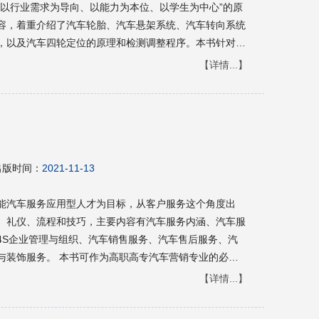
“以行业需求为导向、以能力为本位、以学生为中心”的原
容，着重介绍了汽车轮胎、汽车悬架系统、汽车转向系统
，以及汽车四轮定位的原理和检测调整程序。本书针对学
与模拟或真实的工作场所相融合，采用动态的教学鉴定与
【详情...】
中用”，满足学习者的学习需求。<br>本书可作为高职高
维修、服务专业人员的培训用书。<br>
出版时间：
2021-11-13
能汽车服务应用型人才为目标，从客户服务这个角度出
、礼仪、流程和技巧，主要内容有汽车服务内涵、汽车服
4S企业管理与组织、汽车销售服务、汽车售后服务、汽
高专汽车营销专业的必修
业的选修课教材，还可作为汽车后市场企业人员的工作参
【详情...】