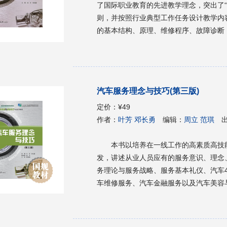
了国际职业教育的先进教学理念，突出了
则，并按照行业典型工作任务设计教学内
的基本结构、原理、维修程序、故障诊断
生的学习特征设计教学活动，将教学活动
教学评估，使学习者“动中学、学中练、练
专汽车专业学生的学习用书，也可作为汽车
汽车服务理念与技巧(第三版)
定价：
¥49
作者：
叶芳 邓长勇
编辑：
周立 范琪
本书以培养在一线工作的高素质高技
发，讲述从业人员应有的服务意识、理念
务理论与服务战略、服务基本礼仪、汽车
车维修服务、汽车金融服务以及汽车美容与装饰服务。 本书可作为高职
课教材，也可作为汽车制造、汽车维修专
考书。