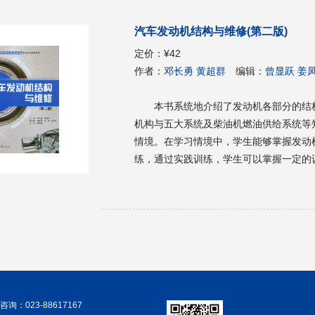
理行业的工程技术人员及汽车维修人员参
汽车发动机结构与维修(第二版)
定价：
¥42
作者：
邓长勇 黄超群
编辑：
曾显跃 姜
本书系统地介绍了发动机各部分的结
机构与五大系统及柴油机燃油供给系统等
情境。在学习情境中，学生能够掌握发动
练，通过实践训练，学生可以掌握一定的
习和自学打下坚实的基础。由于目前发动
版内容进行了简化，同时为了更切合本书
减，有进一步需求的读者可查阅其他发动
维修专业的发动机相关课程的专业教材，
车电子技术等专业的相关课程教材和工程
询：023-88617167