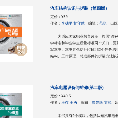
汽车结构认识与拆装（第四版）
定价：
¥59
作者：
李穗平 甘守武
编辑：
范琪
出版
为适应国家职业教育改革，按照“管
学标准和毕业学生质量标准两个关口，更
写本书。本书共包括9个项目32个任务,
结构、工作原理、总成部件的拆装方法以
编写格式,将各项目分解为多个可实施的
务实施4个部分。结合目前汽车技术的发
容，强化学生实训，每个项目附加知识拓
较强的实用性、可操作性,学生能够明确能
汽车电器设备与维修(第二版)
实现教与学的互动,教学相长。 本书可作为高等职业院校、成人教育等汽车类专业的教材,也可供汽
车制造企业、汽车运输企业、汽车维修企
定价：
¥49.5
作者：
王敬 王勇
编辑：
曾显跃 文鹏
本书共有9个模块，包括认知汽车电