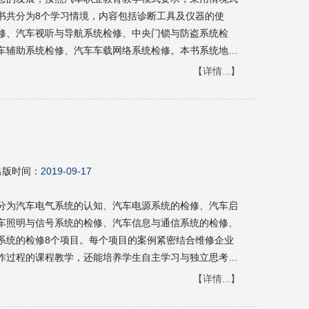
书共分为8个学习情境，内容包括诊断工具及仪器的使
修、汽车视听与导航系统检修、中央门锁与防盗系统检
车辅助系统检修、汽车车载网络系统检修。本书系统地介
基本原理、使用特性、常见故障诊断与修复。 本书可作
【详情...】
，也可供汽车修理行业的工程技术人员及汽车维修人员参
出版时间：
2019-09-17
分为汽车电气系统的认知、汽车电源系统的检修、汽车启
车照明与信号系统的检修、汽车信息与通信系统的检修、
系统的检修8个项目。每个项目的案例紧密结合维修企业
作过程的课程教学，还能培养学生自主学习与独立思考的
统高级维修人才打下理论和实践基础。 本书可作为高职
【详情...】
运用技术专业及汽车电子技术专业的教材，也可供汽车修