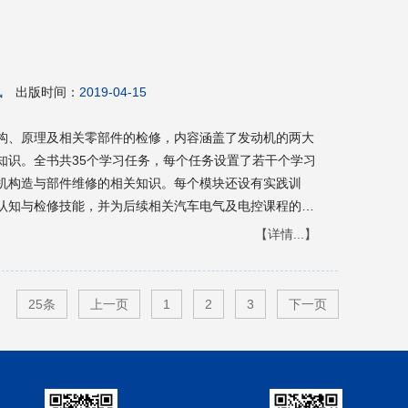
考。
凤
出版时间：
2019-04-15
构、原理及相关零部件的检修，内容涵盖了发动机的两大
知识。全书共35个学习任务，每个任务设置了若干个学习
机构造与部件维修的相关知识。每个模块还设有实践训
认知与检修技能，并为后续相关汽车电气及电控课程的学
机相关技术比较成熟，机械故障率较低，因此本书对第一
【详情...】
主题，将发动机电气与电控检测维修的内容也进行了删
机电气与电控类书籍。 本书可作为高职高专汽车检测与
也可作为汽车服务技术与营销、汽车制造与装配技术、汽
25条
上一页
1
2
3
下一页
技术人员的参考用书。