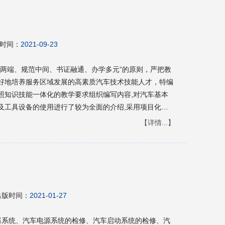
时间：
2021-09-23
好两端、规范中间、书证融通、办学多元”的原则，严把教
好地培养服务区域发展的高素质汽车技术技能人才，特编
按照知识技能一体化的教学要求组织编写内容,对汽车基本
及工具设备的使用进行了较为全面的介绍,采用项目化的
任务,每个任务均包括能力标准、任务描述、相关知识及任
【详情...】
展应用情况,努力将新技术、新工艺、新规范纳入教学内
展;同时配套工作任务单、能力鉴定表和信息反馈表,具有
力目标,教师能够掌握学生学习情况及教学中的不足,充分
业的技术人员参考。
出版时间：
2021-01-27
器系统、汽车电源系统的检修、汽车启动系统的检修、汽