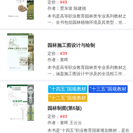
础”“插花艺术应用”“艺术插花创作”，每个模块
定价：
¥49
二维码，可扫码学习。 本书可供高等职业技
下分不同项目，项目再由诸多任务组成。“花
作者：贾东坡 陈建德
术院校园林、园艺、城市规划、景观规划设
艺秀插花创作”首次出现在国内花艺教科书
本书是高等职业教育园林类专业系列教材之
计、建筑学、旅游、环境艺术、林业及相关
中。全书图文并茂，文字亲切优美，可读性
一。全书包括园林植物环境及其类型，光
专业教学使用，也可供园林绿化工作者和园
强。基础作品均配有清楚细致的操作步骤
照、水分、温度、土壤、大气等生态因子对
林爱好者阅读参考。
图。花艺设计案例丰富，作品新颖别致，实
园林植物生长发育的影响，植物种群的特征
用性强，富有时代气息。本书配有电子教
和植物种群的动态变化、种间关系及其种群
园林施工图设计与绘制
案，可扫描封底二维码查看,并在电脑上进入
调节，植物群落的基本特征、植物群落的演
重庆大学出版社官网下载。书中还有79个二
替及演替类型，生态系统的组成及其类型、
定价：
¥39
维码，内容包括微课、操作视频、最新花艺
生态系统的功能，城市生态系统的特点和结
作者：黄晖
大赛作品等，可扫码学习。 本书可作为大中
构，生物的多样性及其保护，生态平衡的基
本书是高等职业教育园林类专业系列教材之
专院校、花艺培训学校、插花员培训的专业
本规律和维护生态平衡的技术措施，实验实
一，涵盖施工图设计中涉及的全流程工作内
花艺教材，或大学生花艺选修课程教材，也
训指导等内容。本书在编写过程中吸收了本
容：平面施工图、道路广场铺装施工图、园
可作为广大花艺爱好者的自学用书。
学科的最新研究成果，内容翔实，图文并
林建筑小品施工图、水景施工图、假山山石
"十四五"国规教材
"十三五"国规教材
茂，充分体现了园林生态学学科的科学性、
施工图、植物种植施工图、施工图文字部
系统性、先进性，每章内容配有实验实训指
"十二五"国规教材
分。教材内容对标施工图设计助理岗位能力
导，可操作性强。本书配有电子教案，可扫
要求，强调培养规范意识强、软件操作熟
园林制图(第6版)
描封底二维码查看，并在电脑上进入重庆大
练、能融通应用前导课程知识、熟知岗位工
学出版社官网下载。 本书适合高等职业院校
定价：
¥49
作内容、工作流程的学生。 本书紧密贴合行
园林规划、园林工程、园林技术、风景园林
作者：黄晖 王云云
业，以知名企业的标杆项目为范例，以完整
等专业使用，也可供从事园林绿化的专业技
项目的全工作过程为主线，将知识点、技
本书是“十四五”职业教育国家规划教材，是在