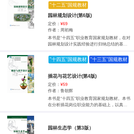
习。 本书既可以作为高职学生的教材,也可以
"十二五"国规教材
和要点。本书配有电子课件，可扫描封底二
性、观赏价值及园林用途等；园林树木枝叶
作为园林设计人员或图像编辑爱好者自学使
维码查看，并在电脑上进入重庆大学出版社
检索表，含有常见园林树种79科，218属，4
园林规划设计(第6版)
用的参考书。
官网下载。书中还有25个二维码，可扫码学
80余个树种，以方便园林树种的识别和鉴
定价：
¥69
习。 本书为高等职业技术教育园林专业教
定；大部分树种附有形态特征图，教材中有
作者：周初梅
材，也可供建筑工程、给排水等其他相关专
大量的练习题；还有配套的电子教案，教案
业师生参考。
包含园林树木形态和园林植物造景等彩色图
本书是“十四五”职业教育国家规划教材，在对
片600余张，具有知识性和趣味性，信息量
园林规划设计实践经验进行归纳总结的基础
大，并且难点和重点突出。 本教材适合作高
上，介绍了中外园林发展概况、园林绿地的
等职业教育园林类专业教材，也可作为风景
效益、园林构成要素、园林规划设计基础知
"十四五"国规教材
"十三五"国规教材
园林专业高等教育自学考试的教材，也可供
识、园林植物种植设计基础知识、园林规划
广大园林工作者作参考书。
设计实训基本技能、城市道路与广场绿地设
计、居住区绿地规划、单位附属绿地规划、
插花与花艺设计(第4版)
公园规划设计、屋顶花园设计共11章内容。
定价：
¥59
每章后附有典型实践案例分析、研讨与练
作者：鲁朝辉
习。重点的实训章节精心选取了多个实训项
本书是“十四五”职业教育国家规划教材。本书
目，还选登了学生设计作品及点评，并附有
在分析插花岗位职业能力的基础上，以真实
工学结合优秀案例等。教材编写力求体现高
的工作任务为驱动，形成了“基于工作过程”的
职教育的特点，注重图文并茂、简练直观、
进阶式项目化教材编写模式，从而满足“工学
深入浅出，易于理解掌握。本书配有电子课
结合”“以花育人”的职业综合素养训练要求。
件，可扫描封底二维码查看，并在电脑上进
园林生态学（第3版）
全书由简到繁共分三大模块：“插花艺术基
入重庆大学出版社官网下载。书中含有41个