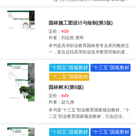
表现基础;Photoshop CS6 基本操作———制
作园林景观要素基本模块;园林二维效果图实
战;园林三维效果图实战。 其中,第三和第四部
园林施工图设计与绘制(第3版)
分分别为园林二维和三维设计图形,完全由实
际案例组成。 园林二维效果图实战包括园林
定价：
¥39
PS 分析图制作、平面图效果图制作———制
作者：刘志然 黄晖
作单位平面效果图、立面图效果图制作和制
本书是高等职业教育园林类专业系列教材之
作手绘平面彩图。 园林三维效果图实战包括
一，是在总结高等职业技术教育经验的基础
别墅环境效果图后期制作、园林鸟瞰效果图
上，结合我国高等职业技术教育的特点，基
后期制作、园林景观效果图后期制作、城市
于高职学生的知识结构水平和行业对技术人
"十四五"国规教材
"十三五"国规教材
街道景观效果图后期制作、古典园林效果图
员的要求编写的。本书共分为9章，介绍了园
后期制作、庭院景观效果图后期制作、小区
"十二五"国规教材
林施工图设计的概念、作用、原则及国家相
景观效果图后期制作、特殊效果图后期制作
关的规范和标准，园林施工图文本设计中的
园林树木(第6版)
和手绘透视效果图制作。 本书内容新颖、案
方法和要求，园林工程项目的解读要领和方
例覆盖全面、专业实例应用性强。 全书共有
定价：
¥49
法，总平面图的设计要点、要求和方法，园
近 50 个实例,涵盖园林效果图后期处理中的
作者：赵九洲
林地形设计的基本知识、表达方式、设计深
几乎全部类型。 本书配备有数字资源和电子
度和相关规范，园林建筑及小品的设计要点
本书是“十三五”职业教育国家规划教材、“十
教案(扫描前言下方二维码查看,并在电脑上进
和表达方式，水景设计的要点和方法，园路
二五”职业教育国家规划教材，它由总论、各
入重庆大学出版社官网下载)。 数字资源收录
设计的概念、设计要点以及铺地的材料、设
论、实训指导和常见园林树木枝叶检索表组
了书中所有实例的高分辨率素材和最终效果
计方法和表达方式，植物配置设计的原则，
成。内容包括园林树木的概念、园林树木资
"十四五"国规教材
"十三五"国规教材
PSD 文件。书中有 42 个操作视频,可扫码学
以及广场绿地和居住区绿地植物设计的方法
源、树木的形态特征、地理分布、生物学特