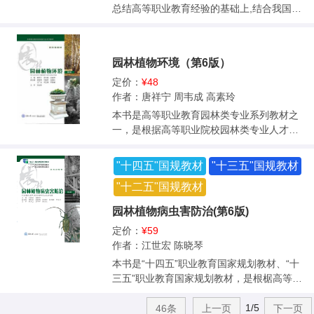
术人员自学参考。
能、规范要求融在每一步工作流程中。教材
总结高等职业教育经验的基础上,结合我国高
按项目工作流程，采用工作手册式编排，将
等职业教育的特点，基于高职学生的知识结
国家标准、行业标准作为实训技术评价标
构水平和行业对技术人员的要求编写的。本
准，将工作态度、学习能力、团队协作等作
书主要内容分为4大部分:园林制图基本知识、
园林植物环境（第6版）
为职业素养评价标准，以模式化训练规范职
园林素材表现、投影作图（投影原理、轴测
业行为，并将课程思政融入教学中。本书配
图、阴影透视图）、园林识图。 本书旨在使
定价：
¥48
有教学课件、教学实训项目和参考答案，17
初学者通过学习基本理论和教材中大量园林
作者：唐祥宁 周韦成 高素玲
个微课，帮助教师教学和学生学习。书中共
工程案例,掌握园林工程人员必备的专业基础
本书是高等职业教育园林类专业系列教材之
有73个二维码，可扫码学习。 本书适合风景
知识和技能，为以后专业课的学习打下基
一，是根据高等职业院校园林类专业人才的
园林设计、园林工程技术、园林工程等专业
础。本书配有电子教案，可扫描封底二维码
培养目标和要求，从生产实际角度构建内容
高职专科学生使用，也可作为企业岗前培训
査看，并在电脑上进入重庆大学出版社官网
体系并编写，突出实用性和可操作性，注重
"十四五"国规教材
"十三五"国规教材
教材。
下载。教材中加入了教学视频二维码，学生
学生技能的训练和培养。全书包括绪论、园
可用手机扫码观看教学视频和三维模型。 本
"十二五"国规教材
林植物生长发育与环境、园林植物与气象要
书为高职高专和应用型本科园林技术、园林
素、园林植物与土壤要素、园林植物与营养
园林植物病虫害防治(第6版)
工程、景观、环境艺术设计类专业教材，也
要素、园林植物与生物要素、园林植物设施
可供建筑工程、给排水等其他相关专业师生
定价：
¥59
环境与管理、实训指导等内容。书中配有电
参考。
作者：江世宏 陈晓琴
子课件，可扫描封底二维码查看，或进入重
庆大学出版社官网下载，供教师教学参考。
本书是“十四五”职业教育国家规划教材、“十
本书配套多个语音导学资源，扫描二维码可
三五”职业教育国家规划教材，是根椐高等职
在线学习。 本书可供高等职业院校园林类专
业教育培养高技术、高技能的“双高”人才培养
业使用，也可供园艺、种植等相关专业及园
1/5
目标和要求，以综合防治技术能力培养为主
46条
上一页
下一页