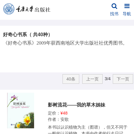
找书
导航
好奇心书系（ 共40种）
《好奇心书系》
2009
年获西南地区大学出版社社优秀图书。
3/4
40条
上一页
下一页
影树流花——我的草木姊妹
定价：
¥48
作者：安歌
本书以认识植物为主（图谱），但又不同于
一般的认识植物。本书由作者的行走日记