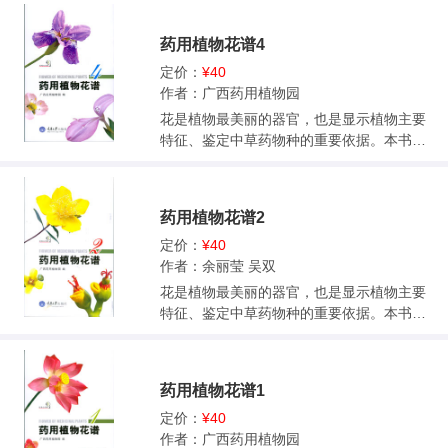
用价值等。有的结合了民间传说、诗歌、古
籍，有的穿插了作者的童年趣事等，不仅能
药用植物花谱4
够让读者具有一定的理论知识，而且能够让
读者理论联系实际，具有一定的现实意义。
定价：
¥40
作者：广西药用植物园
花是植物最美丽的器官，也是显示植物主要
特征、鉴定中草药物种的重要依据。本书以
图配文的方式介绍我国南方地区常见的药用
植物1000种，向读者普及药用植物的分类、
分布、性味功效等基本知识。本书特色：以
药用植物花谱2
图片为主，重点表现药用植物开花时的形
态，兼顾茎、叶、果实、种子等其他器官。
定价：
¥40
既有欣赏性，又有科学性，是普通读者学习
作者：余丽莹 吴双
中草药知识的科普读物，也可以作为中草药
花是植物最美丽的器官，也是显示植物主要
专业人员的参考书。读者可以通过本书了解
特征、鉴定中草药物种的重要依据。本书以
各种药用植物防治疾病的功效，同时领略药
图配文的方式介绍我国南方地区常见的药用
用植物美丽多姿的形态。 每种植物：照片1-2
植物1000种，向读者普及药用植物的分类、
幅，文字包括植物名、科名、拉丁学名、别
分布、性味功效等基本知识。本书特色：以
药用植物花谱1
名、药用部位、药材名、形态描述、生境分
图片为主，重点表现药用植物开花时的形
布、性味功效等。
态，兼顾茎、叶、果实、种子等其他器官。
定价：
¥40
既有欣赏性，又有科学性，是普通读者学习
作者：广西药用植物园