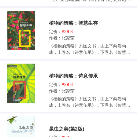
（感性）和日记里提到的植物（图谱）以及
植物的一般性科普知识（放图片下）两部分
组成。与作者以前写的两本《植物记》以文
植物的策略：智慧生存
字为主不同，但也有别于一般的认识植物的
纯图谱书。
定价：
¥29.8
作者：张家荣
《植物的策略》系图文书，由上下两卷构
成，上卷名《诗意传承》，下卷名《智慧生
存》。每卷相对独立，都由4万字左右及相对
应的220幅左右的照片构成。书稿以图片为
主，主要以照片来表现植物的生命之美、生
植物的策略：诗意传承
存之美，照片可根据需要增加。 《植物的策
略：智慧生存》以“根的拥抱”、“茎的攀
定价：
¥29.8
登”、“叶之斑斓”、“防御之道”、“能动者”五个
作者：张家荣
章节揭示植物的生存智慧及存在之美。植物
《植物的策略》系图文书，由上下两卷构
并不像我们想象的那样静态，他们一直在努
成，上卷名《诗意传承》，下卷名《智慧生
力拓展，成千上万的根须在我们看不见的地
存》。每卷相对独立，都由4万字左右及相对
方前进着，运动着。本书从生存的策略的角
应的220幅左右的照片构成。书稿以图片为
度，充分展现了植物进化出的智慧，它们真
主，主要以照片来表现植物的生命之美、生
昆虫之美(第2版)
的会让读者感到奇异和惊讶。
存之美，照片可根据需要增加。本书《植物