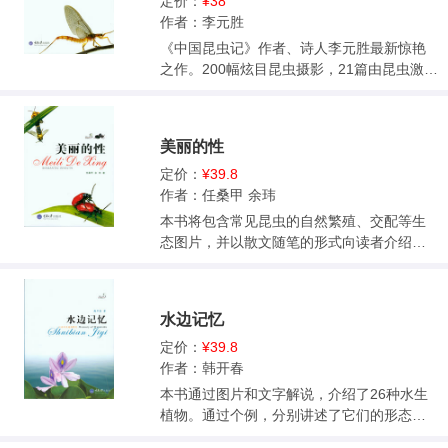
的策略：诗意传承》以“游动的孢子”、“裸子
定价：
¥38
时代”、“花的秘密”、“种子之谋”相对独立的四
作者：李元胜
章揭示植物的繁殖策略及生命之美。不同种
《中国昆虫记》作者、诗人李元胜最新惊艳
类的植物，为适应生存环境，进化出各种令
之作。200幅炫目昆虫摄影，21篇由昆虫激发
人巧妙的传播生命种子的手段，整部书就像
的性情随笔。一本见证生命的尊贵和诗意的
展开了一部宏大的不同等级的生命的阶梯。
奇书。《昆虫之美》作者观察拍摄昆虫多
给读者以清新的感受，丰富的知识和有益的
年，积累了数十万字的观察笔记和数万张照
美丽的性
启发。
片。至今已出版多种昆虫读物，广受好评。
曾应邀参加央视崔永元《实话实说》栏目，
定价：
¥39.8
介绍拍摄昆虫经历。本书既有精彩昆虫生态
作者：任桑甲 余玮
摄影作品，又兼顾昆虫知识，更结合作者散
本书将包含常见昆虫的自然繁殖、交配等生
文创作长项，因而令人不忍释卷。
态图片，并以散文随笔的形式向读者介绍昆
虫奇特的求爱等繁衍方式，通过感性的描
述，激发读者对大自然的热爱，引发他们探
索奇妙自然的兴趣。作者文笔清新朴素，境
水边记忆
界辽阔。
定价：
¥39.8
作者：韩开春
本书通过图片和文字解说，介绍了26种水生
植物。通过个例，分别讲述了它们的形态、
产地、生态环境、生长特点、食用价值和药