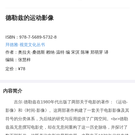
德勒兹的运动影像
ISBN：978-7-5689-5732-8
拜德雅·视觉文化丛书
作者：奥拉夫·桑德斯 赖纳·温特 编 宋溟 陈琳 郑萌芽 译
编辑：张慧梓
定价：
¥78
内容简介
吉尔·德勒兹在1980年代出版了两部关于电影的著作：《运动-
影像》和《时间-影像》。这两部著作构建了一套关于电影影像及其
符号的分类体系，为后续的研究与应用提供了广阔空间。<br>德勒
兹虽无意撰写电影史，却在无意间重构了这一历史脉络，并探讨了