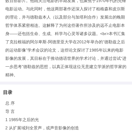
数百部影片。他既关注电影的早期发展，也聚焦于1970年代的先锋
电影运动。与此同时，他这两部著作还深入探讨了柏格森和皮尔斯
的理论，并与德勒兹本人（以及部分与加塔利合作）发展出的晚期
哲学体系紧密相连。这解释了为何这些著作所涉及的远不止电影本
身——还包括生命、生成、科学与心灵等诸多议题。<br>本书汇集
了克拉根福的阿尔卑斯-阿德里亚大学在2012年举办的“德勒兹之后
的运动影像”学术会议的论文，这些论文探讨了1985年以来的电影
影像的发展，其目标在于推动德语世界的学术讨论，并通过尝试“进
一步思考”德勒兹的思想，以真正体现这位无意建立学派的哲学家的
精神。
目录
总 序
导 言
1 1985年之后的光
2 从扩展域到全景声，或声音影像的创造