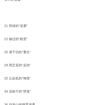
21
郭靖的“逆袭”
22
杨过的“蜕变”
25
裘千仞的“重生”
29
周芷若的“反转”
32
丘处机的“悔恨”
34
花铁干的“堕落”
36
赵半山的德育渗透