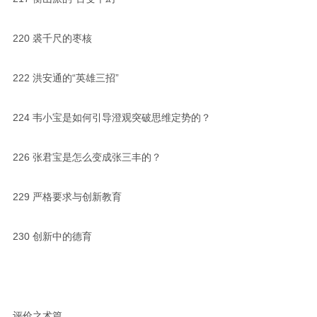
220
裘千尺的枣核
222
洪安通的“英雄三招”
224
韦小宝是如何引导澄观突破思维定势的？
226
张君宝是怎么变成张三丰的？
229
严格要求与创新教育
230
创新中的德育
评价之术篇