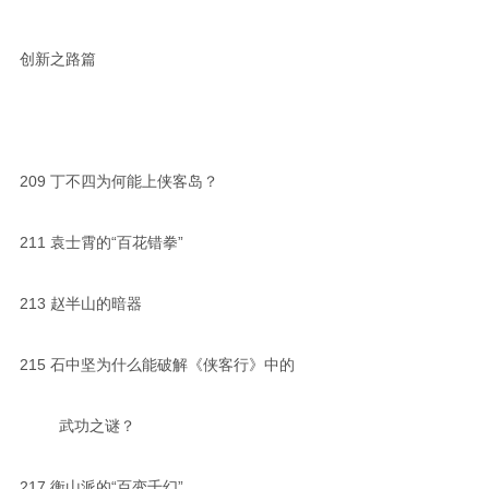
创新之路篇
209
丁不四为何能上侠客岛？
211
袁士霄的“百花错拳”
213
赵半山的暗器
215
石中坚为什么能破解《侠客行》中的
武功之谜？
217
衡山派的“百变千幻”