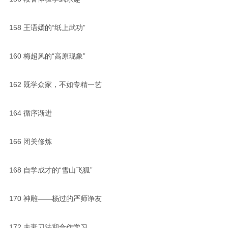
158
王语嫣的“纸上武功”
160
梅超风的“高原现象”
162
既学众家，不如专精一艺
164
循序渐进
166
闭关修炼
168
自学成才的“雪山飞狐”
170
神雕——杨过的严师诤友
172
夫妻刀法和合作学习