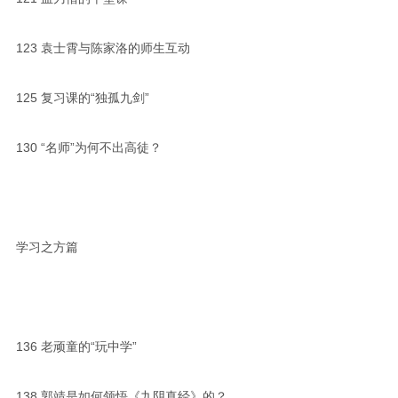
123
袁士霄与陈家洛的师生互动
125
复习课的“独孤九剑”
130 “名师”为何不出高徒？
学习之方篇
136
老顽童的“玩中学”
138
郭靖是如何领悟《九阴真经》的？