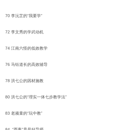
70
李沅芷的“我要学”
72
李文秀的学武动机
74
江南六怪的低效教学
76
马钰道长的高效辅导
78
洪七公的因材施教
80
洪七公的“理实一体七步教学法”
83
老顽童的“玩中教”
84 “西毒”竟是好导师