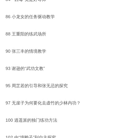
86
小龙女的任务驱动教学
88
王重阳的练武场所
90
张三丰的情境教学
93
谢逊的“武功文教”
95
周芷若的引导和张无忌的探究
97
无崖子为何要化去虚竹的少林内功？
100
逍遥派的独门练功方法
102
由“填鸭子”到自主探究