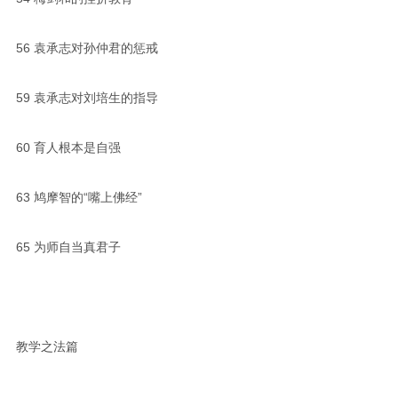
56
袁承志对孙仲君的惩戒
59
袁承志对刘培生的指导
60
育人根本是自强
63
鸠摩智的“嘴上佛经”
65
为师自当真君子
教学之法篇