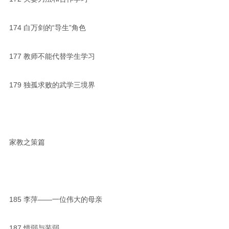
174
白万剑的“导生”角色
177
教师不能代替学生学习
179
独孤求败的武学三境界
家教之策篇
185
李萍——一位伟大的母亲
187
惜弱与装弱