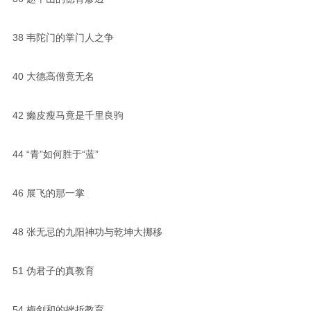
38
韦陀门的掌门人之争
40
大德高僧竟无名
42
癞皮瘦马竟是千里良驹
44
“青”如何胜于“蓝”
46
展飞的那一掌
48
张无忌的九阳神功与乾坤大挪移
51
伪君子的真教育
54
梅剑和的挫折教育