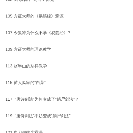
105
方证大师的《易筋经》溯源
107
令狐冲为什么不学《易筋经》?
109
方证大师的理论教学
113
赵半山的别样教学
115
苗人凤家的“白菜”
117 “唐诗剑法”为何变成了“躺尸剑法”？
119 “唐诗剑法”不妨变成“躺尸剑法”
121
血刀僧的半堂课