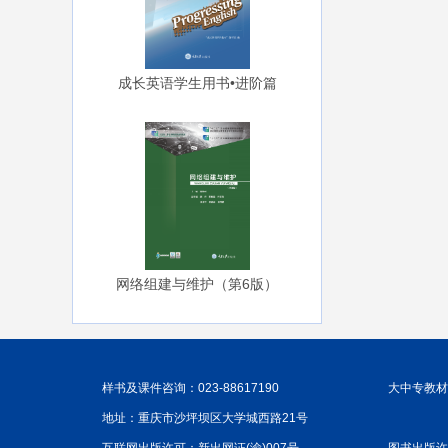
成长英语学生用书•进阶篇
网络组建与维护（第6版）
样书及课件咨询：023-88617190
大中专教材咨
地址：重庆市沙坪坝区大学城西路21号
互联网出版许可：新出网证(渝)007号
图书出版许