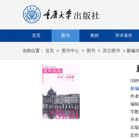
首页
图书
教材
学术著作
当前位置：
首页
>
图书中心
>
图书
>
其它图书
> 新编
ISB
新编
作者
编辑
字数
开本
出版时
定价