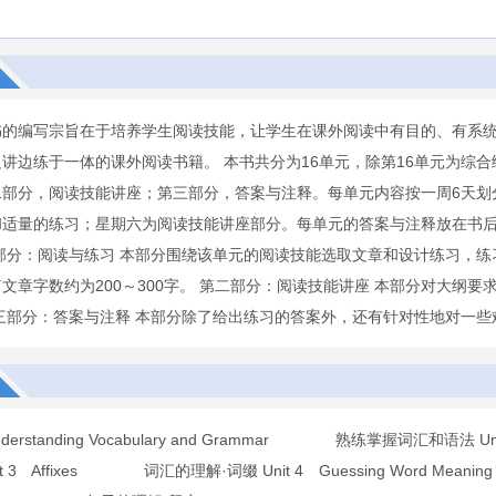
书的编写宗旨在于培养学生阅读技能，让学生在课外阅读中有目的、有系
讲边练于一体的课外阅读书籍。 本书共分为16单元，除第16单元为综
二部分，阅读技能讲座；第三部分，答案与注释。每单元内容按一周6天划
和适量的练习；星期六为阅读技能讲座部分。每单元的答案与注释放在书
一部分：阅读与练习 本部分围绕该单元的阅读技能选取文章和设计练习，
文章字数约为200～300字。 第二部分：阅读技能讲座 本部分对大纲
三部分：答案与注释 本部分除了给出练习的答案外，还有针对性地对一些
Understanding Vocabulary and Grammar 熟练掌握词汇和语法 Un
it 3 Affixes 词汇的理解·词缀 Unit 4 Guessing Word Mea