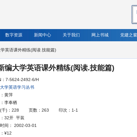
数字资源
新闻中心
关于我们
网上书城
党建之
大学英语课外精练(阅读.技能篇)
新编大学英语课外精练(阅读.技能篇)
N：7-5624-2492-6/H
大学英语学习丛书
：黄萍
：李奉栖
(千)：228
页数：263
印次：1-1
：32开 平装
间： 2002-03-01
：
¥12