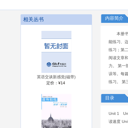
内容简介
相关丛书
本册
能练习、边
练习；第
阅读文章
力。 第
误等。每篇
英语交谈新感觉(磁带)
练习。 第
定价：
¥14
目录
Unit 1 
读速度 Un