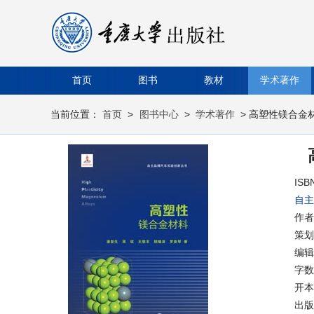
首页
图书
教材
学术著作
当前位置：
首页
>
图书中心
>
学术著作
> 高塑性镁合金
ISB
自主
作者
策划
编辑
字数
开本
出版时