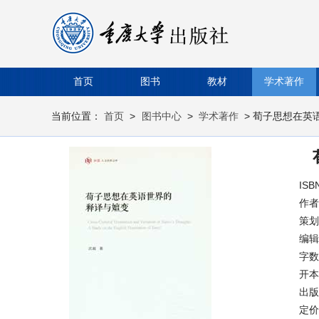
首页
图书
教材
学术著作
当前位置：
首页
>
图书中心
>
学术著作
> 荀子思想在英
ISB
作者
策划
编辑
字数
开本
出版时
定价