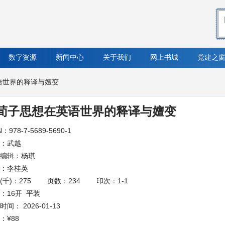
数字资源
新闻中心
关于我们
网上书城
党建之
语世界的释译与嬗变
荀子思想在英语世界的释译与嬗变
N：978-7-5689-5690-1
：武越
编辑：杨琪
：李桂英
(千)：275
页数：234
印次：1-1
：16开 平装
间： 2026-01-13
：
¥88