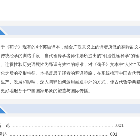
基于《荀子》现有的4个英语译本，结合广泛意义上的译者所做的翻译副文本
助传统经学的训诂手段、当代诠释学者傅伟勋所提出的“创造性诠释学”的
、连贯性和历史语境性为释译有效性的标准，对《荀子》文本中“人性”“天
转化之后的变形特征。本书反思了译者的释译策略，在系统梳理中国古代
的生产、发展和影响，深入阐释如何运用融通中外的方式，使古代哲学典
，更好地服务于中国国家形象的塑造与国际传播。
 绪 论 ………………………………………………………………001
究缘起 …………………………………………………………… 001