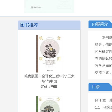
内容简介
图书推荐
本书
指导，借
相对确定性
在跨语际
哲学意涵
交流互鉴
粮食版图：全球化进程中的“三大
坨”与中国
定价：
¥68
目录
第 1 章
1.1 研