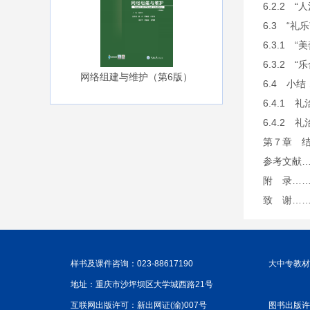
6.2.2 
6.3 “
6.3.1 
6.3.2 
网络组建与维护（第6版）
6.4 小
6.4.1
6.4.2
第７章 结
参考文献…
附 录……
致 谢……
样书及课件咨询：023-88617190
大中专教材咨
地址：重庆市沙坪坝区大学城西路21号
互联网出版许可：新出网证(渝)007号
图书出版许