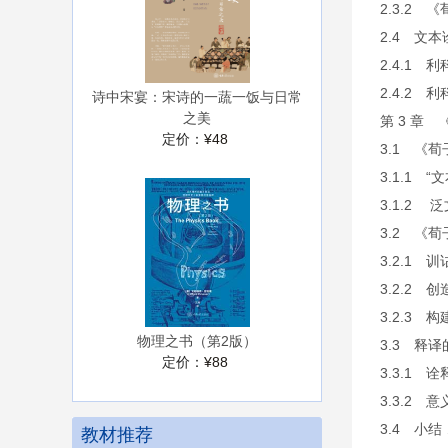
2.3.2
2.4 文
2.4.1 
2.4.2
诗中宋宴：宋诗的一蔬一饭与日常
之美
第 3 章
定价：
¥48
3.1 《
3.1.1 
3.1.2
3.2 《
3.2.1
3.2.2
3.2.3 
物理之书（第2版）
3.3 释
定价：
¥88
3.3.1
3.3.2 
3.4 小
教材推荐