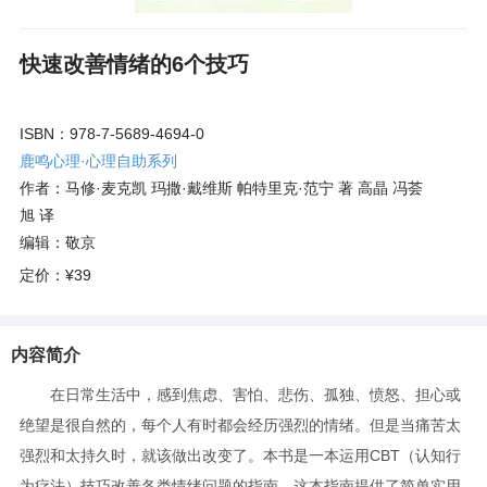
快速改善情绪的6个技巧
ISBN：978-7-5689-4694-0
鹿鸣心理·心理自助系列
作者：马修·麦克凯 玛撒·戴维斯 帕特里克·范宁 著 高晶 冯荟
旭 译
编辑：敬京
定价：
¥39
内容简介
在日常生活中，感到焦虑、害怕、悲伤、孤独、愤怒、担心或
绝望是很自然的，每个人有时都会经历强烈的情绪。但是当痛苦太
强烈和太持久时，就该做出改变了。本书是一本运用CBT（认知行
为疗法）技巧改善各类情绪问题的指南，这本指南提供了简单实用