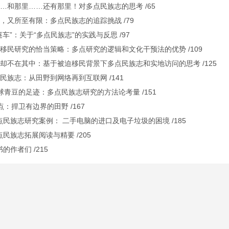
……和那里……还有那里！对多点民族志的思考 /65
在，又所至有限：多点民族志的追踪挑战 /79
篷车”：关于“多点民族志”的实践与反思 /97
国移民研究的恰当策略：多点研究的逻辑和文化干预法的优势 /109
境却不在其中：基于被迫移民背景下多点民族志和实地访问的思考 /125
的民族志：从田野到网络再到互联网 /141
全球青豆的足迹：多点民族志研究的方法论考量 /151
点：捍卫有边界的田野 /167
点民族志研究案例： 二手电脑的进口及电子垃圾的困境 /185
点民族志拓展阅读与精要 /205
的作者们 /215