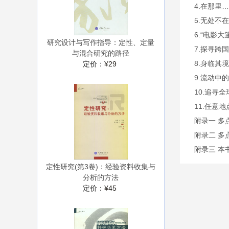
4.在那里
5.无处不
6.“电影大
研究设计与写作指导：定性、定量
7.探寻跨
与混合研究的路径
8.身临其
定价：
¥29
9.流动中
10.追寻
11.任意地
附录一 多
附录二 多
附录三 本书
定性研究(第3卷)：经验资料收集与
分析的方法
定价：
¥45