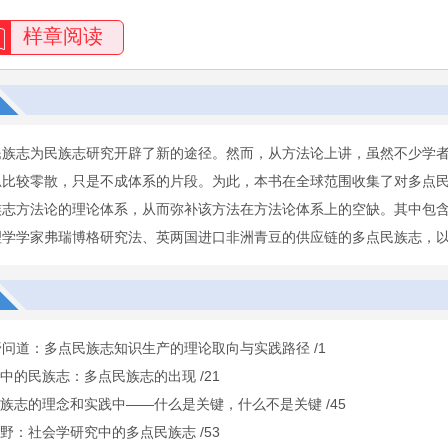
样章阅读
民族志为民族志研究开辟了新的途径。然而，从方法论上讲，虽然不少学
思比较零散，只是不成体系的片段。为此，本书在全球范围收集了对多点民
族志方法论的理论体系，从而弥补该方法在方法论体系上的空缺。其中包含
理学学家弗瑞博格研究法、英两国进口非洲青豆的供应链的多点民族志，
问道：多点民族志知识生产的理论取向与实践路径 /1
系中的民族志：多点民族志的出现 /21
民族志的理念和实践中——什么是关键，什么不是关键 /45
田野：社会学研究中的多点民族志 /53