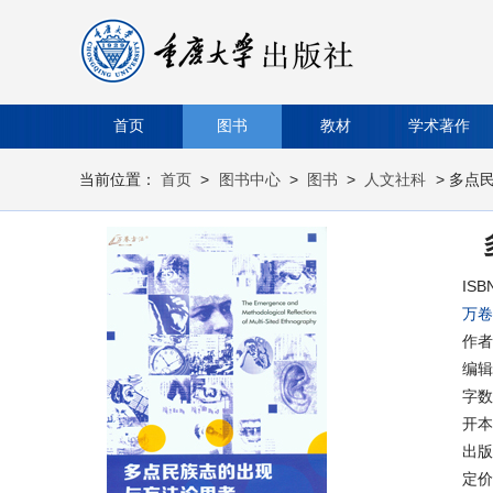
首页
图书
教材
学术著作
当前位置：
首页
>
图书中心
>
图书
>
人文社科
> 多点
ISB
万卷
作者
编辑
字数
开本
出版时
定价