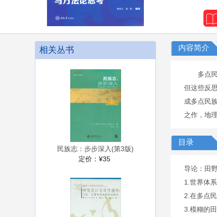
内容简介
相关丛书
多点
但这些反
成多点民
之作，地
目录
民族志：步步深入(第3版)
定价：
¥35
导论：田野
1.世界体
2.在多点
3.模糊的