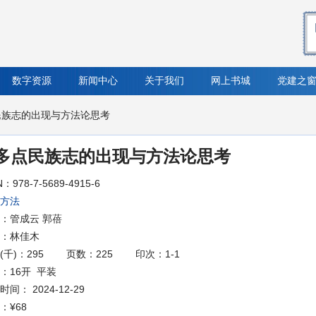
数字资源
新闻中心
关于我们
网上书城
党建之
民族志的出现与方法论思考
多点民族志的出现与方法论思考
N：978-7-5689-4915-6
方法
：管成云 郭蓓
：林佳木
(千)：295
页数：225
印次：1-1
：16开 平装
间： 2024-12-29
：
¥68