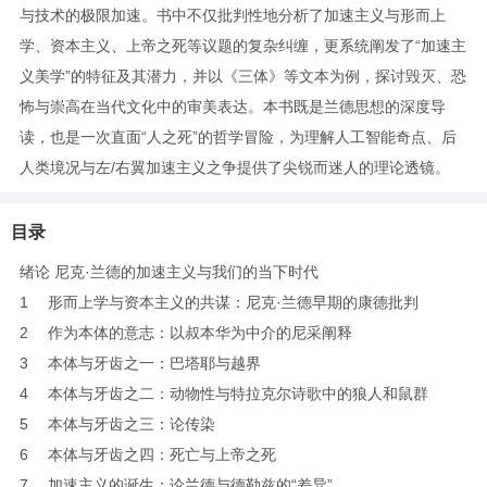
与技术的极限加速。书中不仅批判性地分析了加速主义与形而上
学、资本主义、上帝之死等议题的复杂纠缠，更系统阐发了“加速主
义美学”的特征及其潜力，并以《三体》等文本为例，探讨毁灭、恐
怖与崇高在当代文化中的审美表达。本书既是兰德思想的深度导
读，也是一次直面“人之死”的哲学冒险，为理解人工智能奇点、后
人类境况与左/右翼加速主义之争提供了尖锐而迷人的理论透镜。
目录
绪论 尼克·兰德的加速主义与我们的当下时代
1 形而上学与资本主义的共谋：尼克·兰德早期的康德批判
2 作为本体的意志：以叔本华为中介的尼采阐释
3 本体与牙齿之一：巴塔耶与越界
4 本体与牙齿之二：动物性与特拉克尔诗歌中的狼人和鼠群
5 本体与牙齿之三：论传染
6 本体与牙齿之四：死亡与上帝之死
7 加速主义的诞生：论兰德与德勒兹的“差异”