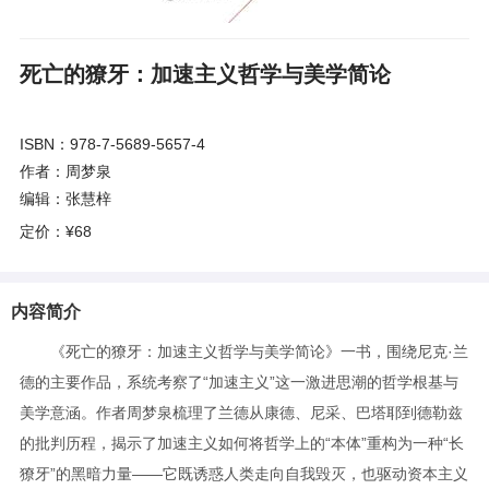
死亡的獠牙：加速主义哲学与美学简论
ISBN：978-7-5689-5657-4
作者：周梦泉
编辑：张慧梓
定价：
¥68
内容简介
《死亡的獠牙：加速主义哲学与美学简论》一书，围绕尼克·兰
德的主要作品，系统考察了“加速主义”这一激进思潮的哲学根基与
美学意涵。作者周梦泉梳理了兰德从康德、尼采、巴塔耶到德勒兹
的批判历程，揭示了加速主义如何将哲学上的“本体”重构为一种“长
獠牙”的黑暗力量——它既诱惑人类走向自我毁灭，也驱动资本主义