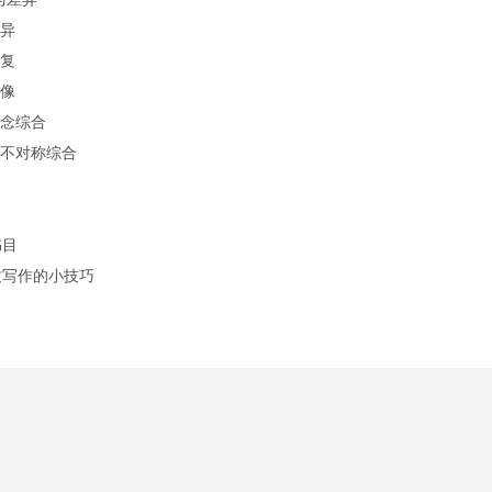
差异
重复
形像
理念综合
的不对称综合
书目
兹写作的小技巧