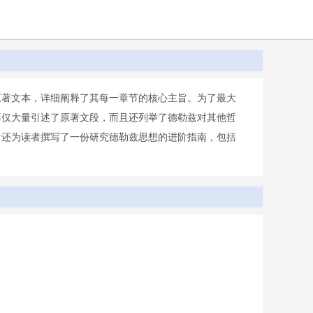
原著文本，详细阐释了其每一章节的核心主旨。为了最大
不仅大量引述了原著文段，而且还列举了德勒兹对其他哲
者还为读者撰写了一份研究德勒兹思想的进阶指南，包括