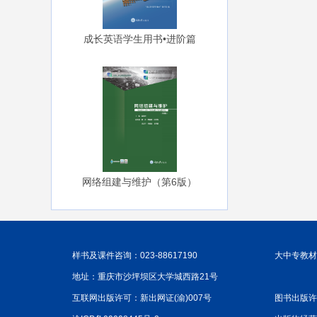
成长英语学生用书•进阶篇
网络组建与维护（第6版）
样书及课件咨询：023-88617190
大中专教材咨
地址：重庆市沙坪坝区大学城西路21号
互联网出版许可：新出网证(渝)007号
图书出版许