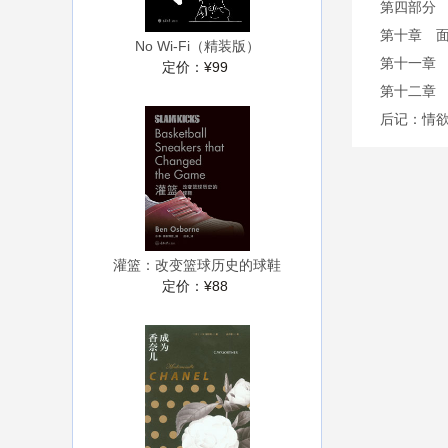
第四部分
第十章 面
No Wi-Fi（精装版）
第十一章
定价：
¥99
第十二章
后记：情
灌篮：改变篮球历史的球鞋
定价：
¥88