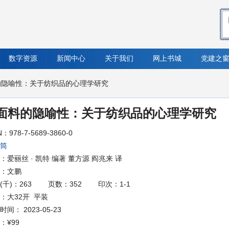
数字资源
新闻中心
关于我们
网上书城
党建之
的隐喻性：关于纺织品的心理学研究
面料的隐喻性：关于纺织品的心理学研究
N：978-7-5689-3860-0
筒
：爱丽丝 · 凯特 编著 董方源 阎兆来 译
：文鹏
(千)：263
页数：352
印次：1-1
：大32开 平装
间： 2023-05-23
：
¥99