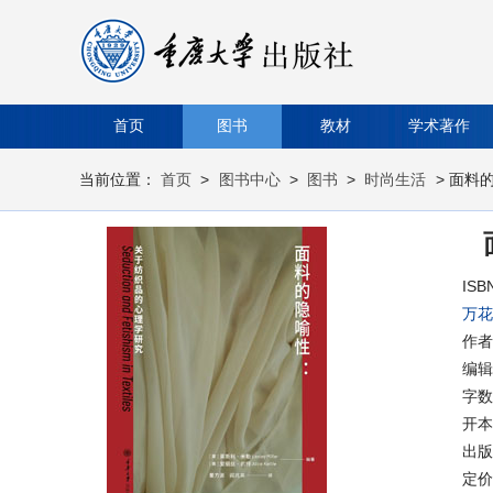
首页
图书
教材
学术著作
当前位置：
首页
>
图书中心
>
图书
>
时尚生活
> 面料
ISB
万花
作者
编辑
字数
开本
出版时
定价