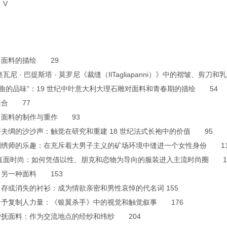
 V
 面料的描绘 29
瓦尼 · 巴提斯塔 · 莫罗尼《裁缝（IlTagliapanni）》中的褶皱、剪刀
扭曲的品味”：19 世纪中叶意大利大理石雕对面料和青春期的描绘 54
缝合 77
 面料的制作与重作 93
夫绸的沙沙声：触觉在研究和重建 18 世纪法式长袍中的价值 95
刺绣师的乐趣：在充斥着大男子主义的矿场环境中缝进一个女性身份 11
直面时尚：如何凭借以性、朋克和恋物为导向的服装进入主流时尚圈 1
 另一种面料 153
存或消失的衬衫：成为情欲亲密和男性哀悼的代名词 155
给予复制人力量：《银翼杀手》中的视觉和触觉叙事 176
爱抚面料：作为交流地点的经纱和纬纱 204