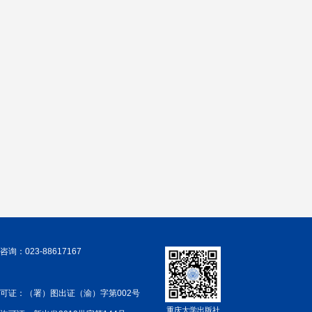
询：023-88617167
可证：（署）图出证（渝）字第002号
重庆大学出版社