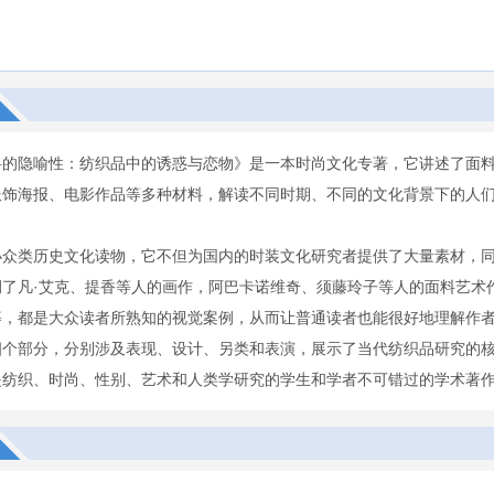
料的隐喻性：纺织品中的诱惑与恋物》是一本时尚文化专著，它讲述了面
服饰海报、电影作品等多种材料，解读不同时期、不同的文化背景下的人
小众类历史文化读物，它不但为国内的时装文化研究者提供了大量素材，
例了凡·艾克、提香等人的画作，阿巴卡诺维奇、须藤玲子等人的面料艺术
等，都是大众读者所熟知的视觉案例，从而让普通读者也能很好地理解作
四个部分，分别涉及表现、设计、另类和表演，展示了当代纺织品研究的
是纺织、时尚、性别、艺术和人类学研究的学生和学者不可错过的学术著