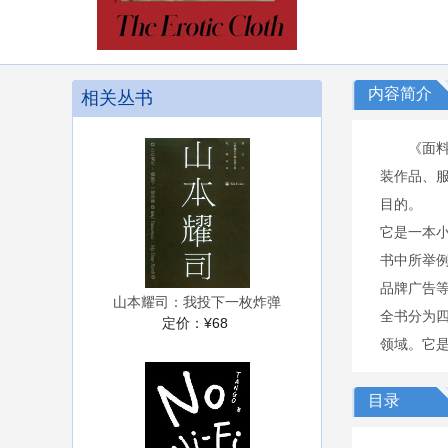
内容简介
相关丛书
《面
装作品、
目的。
它是一本
书中所举
品牌广告
山本耀司：我投下一枚炸弹
全书分为
定价：
¥68
领域。它
目录