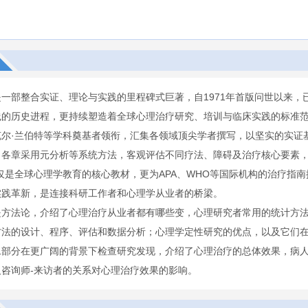
是一部整合实证、理论与实践的里程碑式巨著，自1971年首版问世以来
践的历史进程，更持续塑造着全球心理治疗研究、培训与临床实践的标准
克尔·兰伯特等学科奠基者领衔，汇集各领域顶尖学者撰写，以坚实的实证
。各章采用元分析等系统方法，客观评估不同疗法、障碍及治疗核心要素，
仅是全球心理学教育的核心教材，更为APA、WHO等国际机构的治疗指
实践革新，是连接科研工作者和心理学从业者的桥梁。
是方法论，介绍了心理治疗从业者都有哪些变，心理研究者常用的统计方
方法的设计、程序、评估和数据分析；心理学定性研究的优点，以及它们
二部分在更广阔的背景下检查研究发现，介绍了心理治疗的总体效果，病
及咨询师-来访者的关系对心理治疗效果的影响。