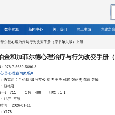
数字资源
新闻中心
关于我们
网上书城
党建之
加菲尔德心理治疗与行为改变手册（原书第六版）上册
伯金和加菲尔德心理治疗与行为改变手册（
N：978-7-5689-5696-3
心理·心理咨询师系列
：迈克尔·J.兰伯特 编 张英俊 阎博 王洋 邵瑾 张丽雯 邹鑫 等译
：赵艳君
(千)：711
页数：488
印次：1-1
：16开 平装
间： 2026-01-11
：
¥178