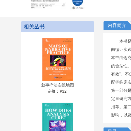
内容简介
相关丛书
本书
向循证实
本书由迈
的合法性
有效”。不
配等临床
叙事疗法实践地图
第一部分
定价：
¥32
定量研究
用等。第
影响，以