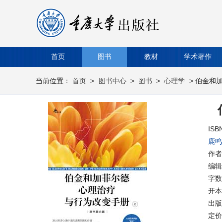
首页
图书
教材
学术著作
当前位置：
首页
>
图书中心
>
图书
>
心理学
> 伯金和
ISB
鹿鸣
作者
编辑
字数
开本
出版时
定价