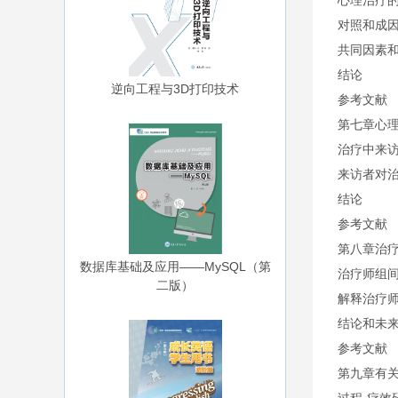
心理治疗
对照和成
共同因素
结论
逆向工程与3D打印技术
参考文献
第七章心
治疗中来
来访者对
结论
参考文献
第八章治
数据库基础及应用——MySQL（第
治疗师组
二版）
解释治疗
结论和未
参考文献
第九章有关