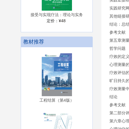
实践证据
实践研究
接受与实现疗法：理论与实务
其他链接研
定价：
¥48
结论：总
参考文献
第五章测
教材推荐
哲学问题
疗效的定
心理测量
疗效评估
旷日持久
疗效测量
结论
工程结算（第4版）
参考文献
第二部分
第六章心