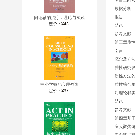
测量上的
数据分析
报告
阿德勒的治疗：理论与实践
定价：
¥45
结论
参考文献
第三章质
引言
概念及方
质性研究
质性方法
中小学短期心理咨询
质性综合
定价：
¥37
对理论和
结论
参考文献
第四章基
病人聚焦