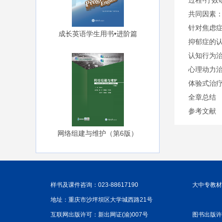
过程-疗效
共同因素
针对焦虑
成长英语学生用书•进阶篇
抑郁症的
认知行为
心理动力
体验式治
全章总结
参考文献
网络组建与维护（第6版）
样书及课件咨询：023-88617190
大中专教材咨
地址：重庆市沙坪坝区大学城西路21号
互联网出版许可：新出网证(渝)007号
图书出版许