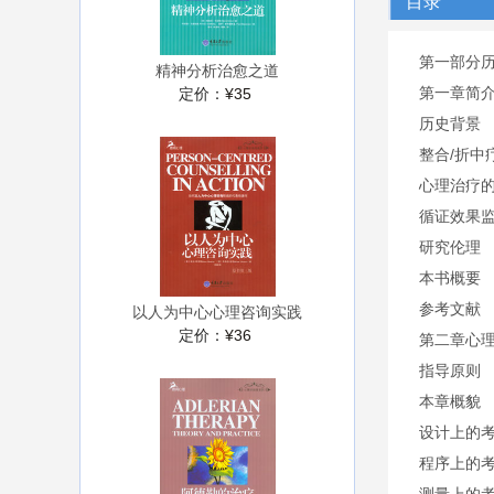
目录
第一部分
精神分析治愈之道
第一章简
定价：
¥35
历史背景
整合/折中
心理治疗
循证效果
研究伦理
本书概要
参考文献
以人为中心心理咨询实践
定价：
¥36
第二章心
指导原则
本章概貌
设计上的
程序上的