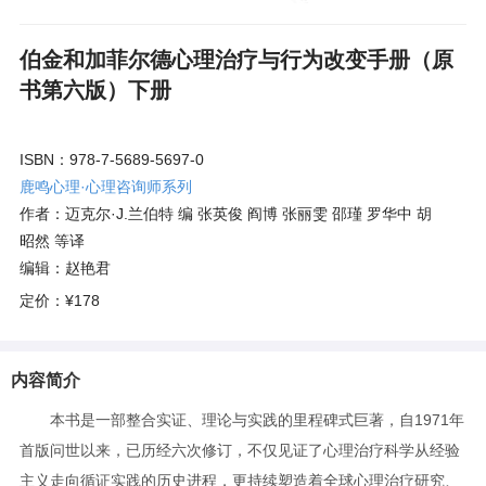
伯金和加菲尔德心理治疗与行为改变手册（原
书第六版）下册
ISBN：978-7-5689-5697-0
鹿鸣心理·心理咨询师系列
作者：迈克尔·J.兰伯特 编 张英俊 阎博 张丽雯 邵瑾 罗华中 胡
昭然 等译
编辑：赵艳君
定价：
¥178
内容简介
本书是一部整合实证、理论与实践的里程碑式巨著，自1971年
首版问世以来，已历经六次修订，不仅见证了心理治疗科学从经验
主义走向循证实践的历史进程，更持续塑造着全球心理治疗研究、