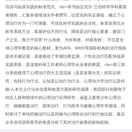
培训与临床实践的标准范式。<br>本书由迈克尔·兰伯特等学科奠基
者领衔，汇集各领域顶尖学者撰写，以坚实的实证基础，确立了心
理治疗作为一门可测量、可优化科学实践的合法性。各章采用元分
析等系统方法，客观评估不同疗法、障碍及治疗核心要素，摒弃门
户之见，致力于回答“什么有效、为何有效、对谁有效”。不仅是全
球心理学教育的核心教材，更为APA、WHO等国际机构的治疗指南
提供关键证据，直接推动了常规结果监测、个性化治疗匹配等临床
实践革新，是连接科研工作者和心理学从业者的桥梁。<br>第三部
分系统梳理了心理治疗四大主流流派（及其发展分支）的实证研
究，包括行为疗法、认知及认知行为疗法、心理动力学治疗以及经
验/人本主义疗法在信度和效度方面的研究成果；第四部分则聚焦于
特定人群和情境中的心理治疗应用研究，涵盖儿童青少年心理治
疗、婚姻家庭治疗、团体治疗、行为医学与健康心理学等领域，同
时探讨了单纯药物治疗以及药物与心理联合治疗的疗效比较，最后
从专业培训和督导的角度分析了其对治疗效果的影响机制。