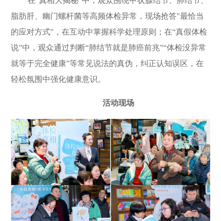
在
"
真相大揭秘
"
中，观众围绕甲状腺结节、肺结节、
脂肪肝、幽门螺杆菌等高频体检异常，现场抢答
"
最恰当
的应对方式
"
，在互动中掌握科学处理原则；在
“
真假体检
说
”
中，观众通过判断
“
肺结节就是肺癌前兆
”“
体检没异常
就等于完全健康
”
等常见说法的真伪，纠正认知误区，在
轻松氛围中强化健康意识。
活动现场