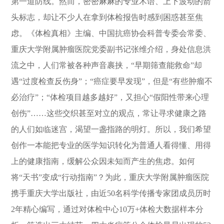
第一道防线。然而，密密麻麻的专业术语、上下波动的箭
头标志，却让不少人在拿到体检报告时感到困惑甚至焦
虑。《体检真相》主编、中国抗癌协会科普专委会常委、
重庆大学附属肿瘤医院党委副书记张维介绍，身处信息洪
流之中，人们常被各种声音裹挟，“早期筛查能救命”却
遇“过度检查反伤身”；“癌症要早发现”，但是“有些肿瘤不
必治疗”；“体检项目越多越好”，又担心“假阳性带来心理
创伤”……这些交织甚至对立的观点，常让寻求健康之路
的人们如临迷宫，渴望一盏指路的明灯。所以，我们希望
创作一本能把专业的医学知识转化为普通人看得懂、用得
上的健康指南，缓解公众因未知而产生的焦虑。如何
将“天书”变成“行动指南”？为此，重庆大学附属肿瘤医院
携手重庆大学出版社，由近
50
名科学传播专家团成员历时
2
年精心编写，通过对体检中心
10
万
+
体检大数据样本分