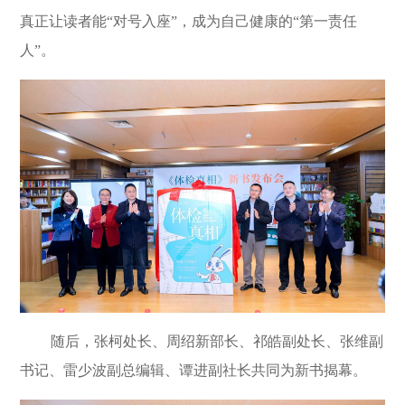
真正让读者能
“
对号入座
”
，成为自己健康的
“
第一责任
人
”
。
随后，张柯处长、周绍新部长、祁皓副处长、张维副
书记、雷少波副总编辑、谭进副社长共同为新书揭幕。