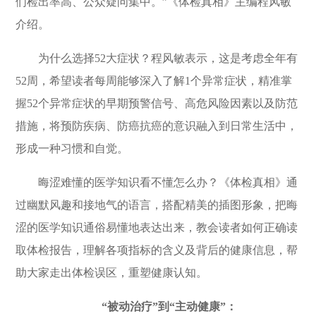
们检出率高、公众疑问集中。”《体检真相》主编程风敏
介绍。
为什么选择
52
大症状？程风敏表示，这是考虑全年有
52
周，希望读者每周能够深入了解
1
个异常症状，精准掌
握
52
个异常症状的早期预警信号、高危风险因素以及防范
措施，将预防疾病、防癌抗癌的意识融入到日常生活中，
形成一种习惯和自觉。
晦涩难懂的医学知识看不懂怎么办？《体检真相》通
过幽默风趣和接地气的语言，搭配精美的插图形象，把晦
涩的医学知识通俗易懂地表达出来，教会读者如何正确读
取体检报告，理解各项指标的含义及背后的健康信息，帮
助大家走出体检误区，重塑健康认知。
“被动治疗”到“主动健康”：