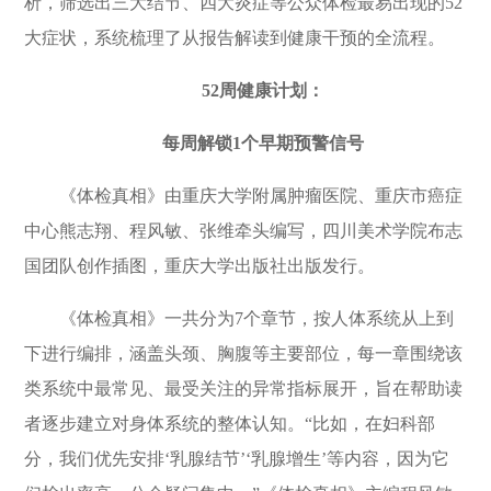
析，筛选出三大结节、四大炎症等公众体检最易出现的
52
大症状，系统梳理了从报告解读到健康干预的全流程。
52
周健康计划：
每周解锁
1
个早期预警信号
《体检真相》由重庆大学附属肿瘤医院、重庆市癌症
中心熊志翔、程风敏、张维牵头编写，四川美术学院布志
国团队创作插图，重庆大学出版社出版发行。
《体检真相》一共分为
7
个章节，按人体系统从上到
下进行编排，涵盖头颈、胸腹等主要部位，每一章围绕该
类系统中最常见、最受关注的异常指标展开，旨在帮助读
者逐步建立对身体系统的整体认知。“比如，在妇科部
分，我们优先安排‘乳腺结节’‘乳腺增生’等内容，因为它