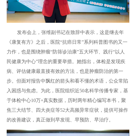
发布会上，张维副书记在致辞中表示，这是继去年
《康复有方》之后，医院
“
抗癌日常
”
系列科普图书的又一
力作，也是围绕肿瘤
“
防筛诊治康
”
五大环节、践行
“
以人
民健康为中心
”
理念的重要举措。她指出，体检是发现疾
病、评估健康最直接有效的方法，也是肿瘤防治的第一
步。但面对报告中飘红的箭头和看不懂的术语，公众常陷
入困惑与焦虑。为此，医院组织近
50
名科学传播专家，基
于体检中心
10
万
+
真实数据，历时两年精心编写本书，聚
焦三大结节、四大炎症等
52
大高频异常症状，提供可操作
的改善建议，真正做到早发现、早预防、早治疗。