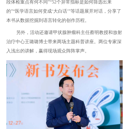
段体检重点有何不同
”“52
个异常指标是如何筛选出来
的
”“
医学语言如何变成
‘
大白话
’”
等话题展开对话，分享了
本书从数据挖掘到语言转化的创作历程。
另外，活动还邀请甲状腺肿瘤科主任蔡明教授和放射
治疗中心王璐璐博士带来两场主题科普讲座。两位专家深
入浅出的讲解，赢得现场观众阵阵掌声。