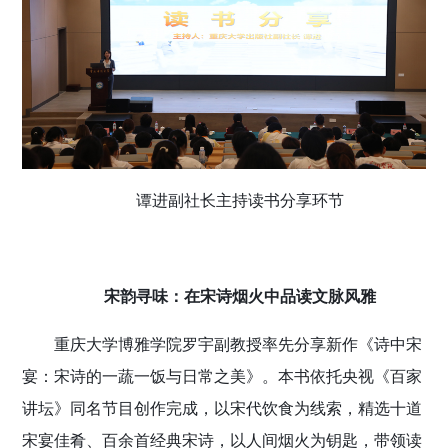
谭进副社长主持读书分享环节
宋韵寻味：在宋诗烟火中品读文脉风雅
重庆大学博雅学院罗宇副教授率先分享新作《诗中宋
宴：宋诗的一蔬一饭与日常之美》。本书依托央视《百家
讲坛》同名节目创作完成，以宋代饮食为线索，精选十道
宋宴佳肴、百余首经典宋诗，以人间烟火为钥匙，带领读