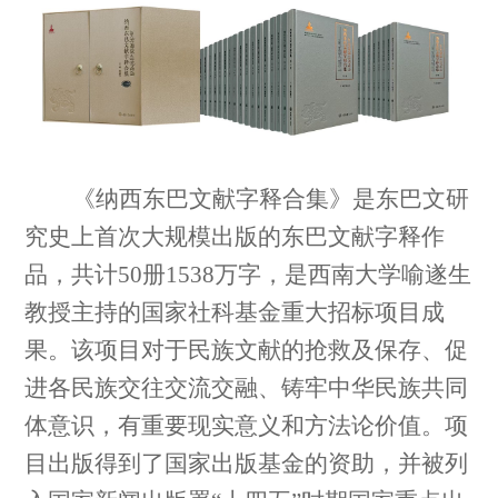
《纳西东巴文献字释合集》
是东巴文研
究史上首次大规模出版的东巴文献字释作
品，共计
50册
1538万字，是西南大学喻遂生
教授主持的国家社科基金重大
招标
项目成
果。该项目
对于
民族文献的抢救及保存
、
促
进各民族交往交流交融
、
铸牢中华民族共同
体意识，有重要现实意义和方法论价值。
项
目出版得到了
国家出版基金
的
资助
，
并被
列