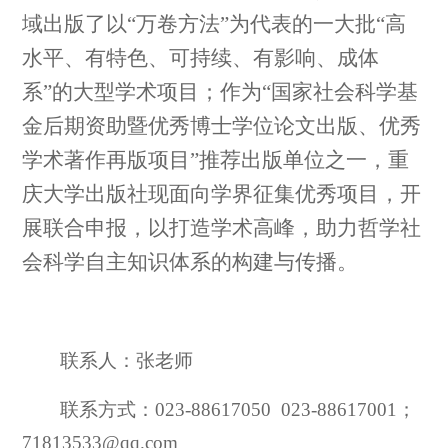
域出版了以
“万卷方法”为代表的
一大批
“高
水平、有特色、可持续、有影响
、
成体
系
”的
大型学术项目；
作为
“
国家社会科学基
金后期资助暨优秀博士学位论文出版、优秀
学术著作再版项目
”
推荐出版单位
之一，
重
庆大学出版社
现面向学界征集优秀项目，开
展联合申报，以打造学术高峰，助力哲学社
会科学自主知识体系的构建与传播。
联系人：张老师
联系方式：
023-88617050 023-88617001；
71813533@qq.com