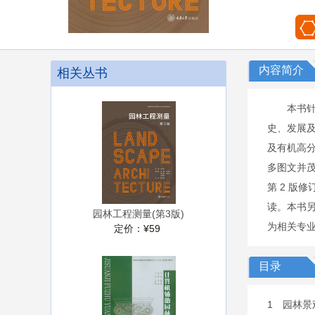
内容简介
相关丛书
本书
史、发展
及有机高
多图文并
第 2 版
读。本书
园林工程测量(第3版)
为相关专
定价：
¥59
目录
1 园林景