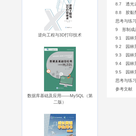
8.7 透光
8.8 胶黏
思考与练
9 形制成
逆向工程与3D打印技术
9.1 园
9.2 园
9.3 园
9.4 园
9.5 园
思考与练
参考文献
数据库基础及应用——MySQL（第
二版）