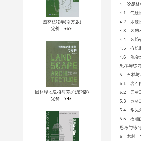
4 胶凝材
4.1 气
4.2 水
园林植物学(南方版)
定价：
¥59
4.3 装饰
4.4 装饰
4.5 有
4.6 混凝
思考与练
5 石材与
5.1 岩
园林绿地建植与养护(第2版)
5.2 园
定价：
¥45
5.3 园
5.4 常
5.5 石
思考与练
6 木材、