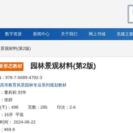
数字资源
新闻中心
关于我们
网上书城
党建之
林景观材料(第2版)
园林景观材料(第2版)
新形态教材
N：978-7-5689-4792-3
高等教育风景园林专业系列规划教材
：董莉莉 刘华
：张婷
(千)：498
页数：285
印次：2-6
：16开 平装
间： 2024-08-22
：
¥69.8