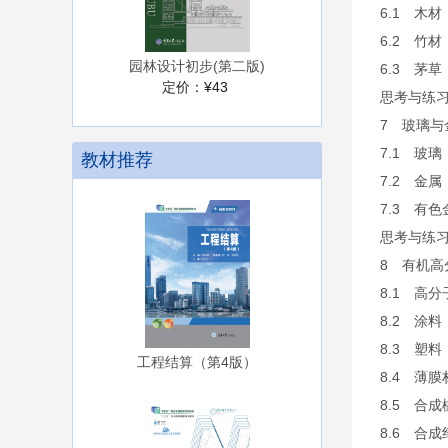
6.1 木材
6.2 竹材
园林设计初步(第二版)
6.3 茅草
定价：
¥43
思考与练
7 玻璃与
7.1 玻璃
教材推荐
7.2 金属
7.3 有
思考与练
8 有机高
8.1 高
8.2 涂料
8.3 塑料
工程结算（第4版）
8.4 薄膜
8.5 合成
8.6 合成