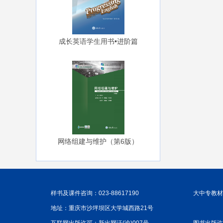
成长英语学生用书•进阶篇
网络组建与维护（第6版）
样书及课件咨询：023-88617190
大中专教材咨
地址：重庆市沙坪坝区大学城西路21号