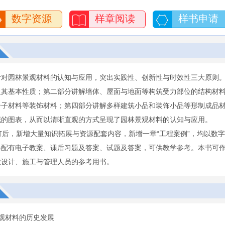
数字资源
样章阅读
样书申请
针对园林景观材料的认知与应用，突出实践性、创新性与时效性三大原则
及其基本性质；第二部分讲解墙体、屋面与地面等构筑受力部位的结构材
分子材料等装饰材料；第四部分讲解多样建筑小品和装饰小品等形制成品
茂的图表，从而以清晰直观的方式呈现了园林景观材料的认知与应用。
修订后，新增大量知识拓展与资源配套内容，新增一章“工程案例”，均以
另配有电子教案、课后习题及答案、试题及答案，可供教学参考。本书可
业设计、施工与管理人员的参考用书。
观材料的历史发展