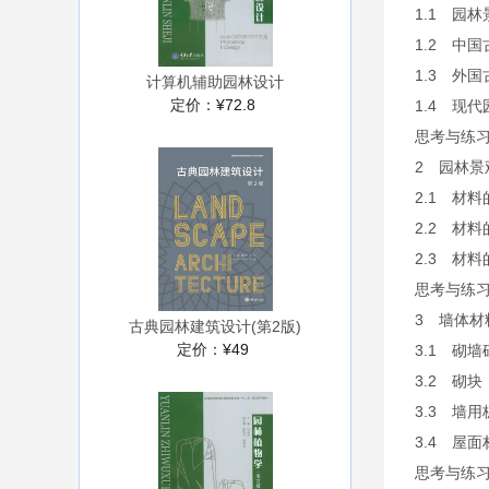
1.1 园
1.2 中
1.3 外
计算机辅助园林设计
定价：
¥72.8
1.4 现
思考与练
2 园林景
2.1 材
2.2 材
2.3 材
思考与练
3 墙体材
古典园林建筑设计(第2版)
定价：
¥49
3.1 砌墙
3.2 砌块
3.3 墙用
3.4 屋面
思考与练