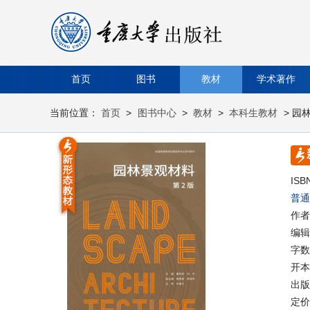
首页
图书
教材
学术著作
当前位置：
首页
>
图书中心
>
教材
>
本科生教材
> 园
ISB
普通
作者
编辑
字数
开本
出版时
定价