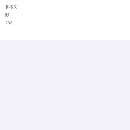
参考文
献……………………………………………………………………………
282