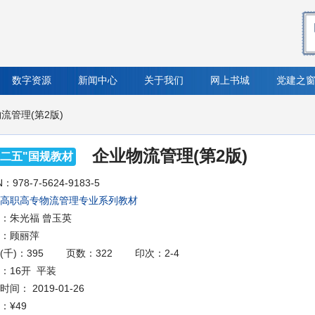
数字资源
新闻中心
关于我们
网上书城
党建之
流管理(第2版)
企业物流管理(第2版)
十二五"国规教材
N：978-7-5624-9183-5
高职高专物流管理专业系列教材
：朱光福 曾玉英
：顾丽萍
(千)：395
页数：322
印次：2-4
：16开 平装
间： 2019-01-26
：
¥49