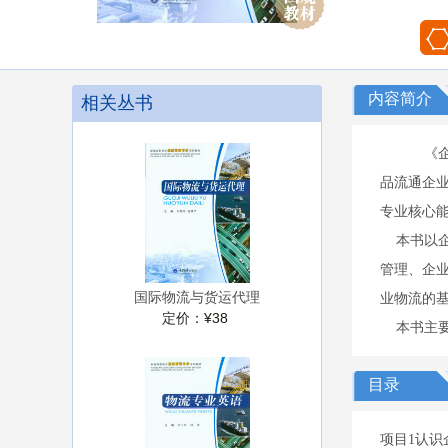
内容简介
相关丛书
《企
品流通企
专业核心能
本书以企
管理、企
国际物流与货运代理
业物流的
定价：
¥38
本书主要
目录
项目1认识