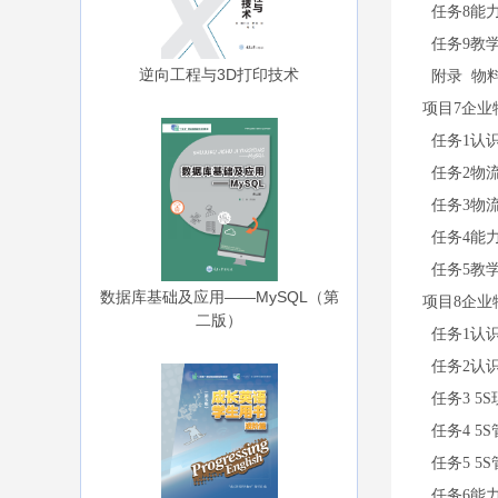
任务8能
任务9教
逆向工程与3D打印技术
附录 物
项目7企业
任务1认
任务2物
任务3物
任务4能
任务5教
数据库基础及应用——MySQL（第
项目8企业
二版）
任务1认
任务2认识
任务3 5
任务4 5
任务5 5
任务6能