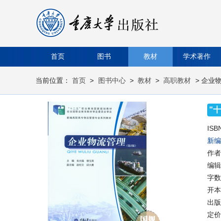
首页
图书
教材
学术著作
当前位置：
首页
>
图书中心
>
教材
>
高职教材
> 企业物
"
ISB
新编
作者
编辑
字数
开本
出版时
定价