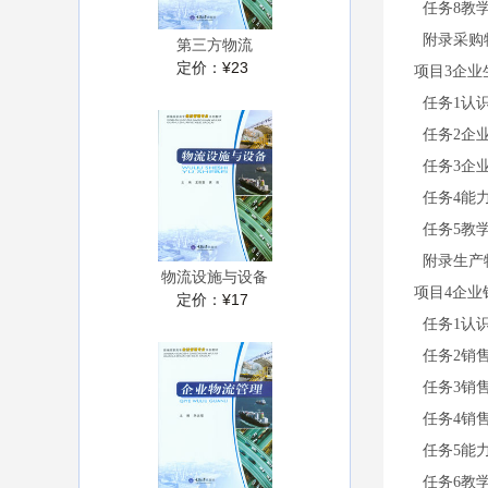
任务8教
附录采购
第三方物流
定价：
¥23
项目3企业
任务1认
任务2企
任务3企
任务4能
任务5教
附录生产
物流设施与设备
项目4企业
定价：
¥17
任务1认
任务2销
任务3销
任务4销
任务5能
任务6教