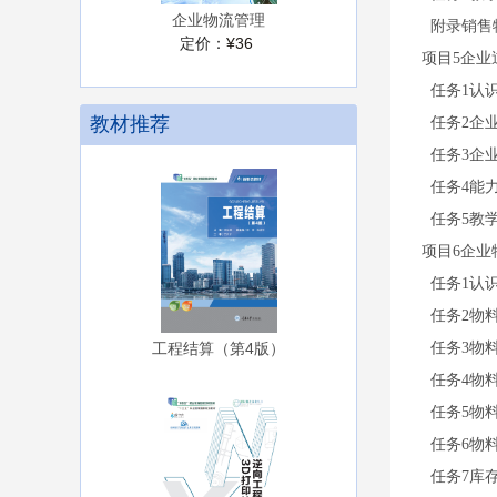
企业物流管理
附录销售
定价：
¥36
项目5企业
任务1认
教材推荐
任务2企
任务3企
任务4能
任务5教
项目6企业
任务1认
任务2物
任务3物
工程结算（第4版）
任务4物
任务5物
任务6物
任务7库