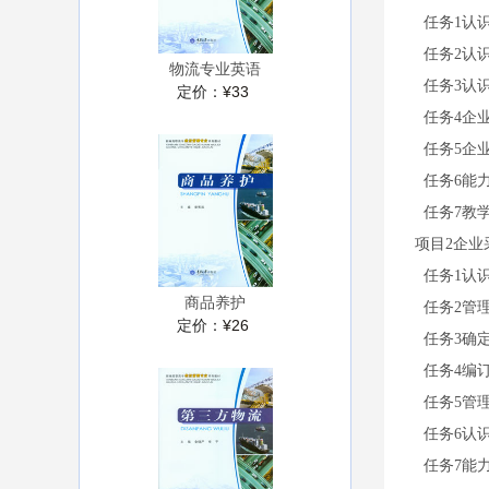
任务1认
任务2认
物流专业英语
任务3认
定价：
¥33
任务4企
任务5企
任务6能
任务7教
项目2企业
任务1认
商品养护
任务2管
定价：
¥26
任务3确
任务4编
任务5管
任务6认
任务7能