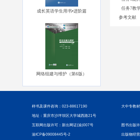
任务7教
成长英语学生用书•进阶篇
参考文献
网络组建与维护（第6版）
样书及课件咨询：023-88617190
大中专教材咨
地址：重庆市沙坪坝区大学城西路21号
互联网出版许可：新出网证(渝)007号
图书出版许
渝ICP备09008445号-2
出版物经营