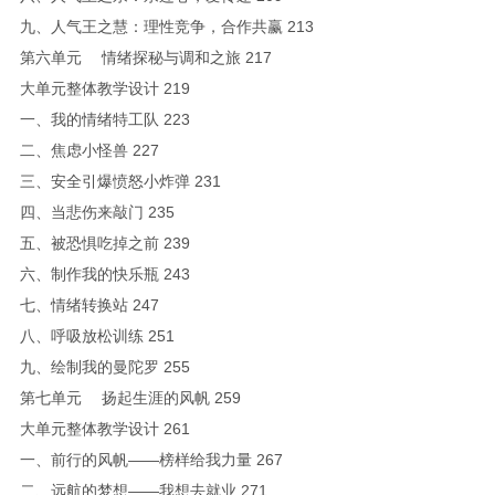
九、人气王之慧：理性竞争，合作共赢 213
第六单元 情绪探秘与调和之旅 217
大单元整体教学设计 219
一、我的情绪特工队 223
二、焦虑小怪兽 227
三、安全引爆愤怒小炸弹 231
四、当悲伤来敲门 235
五、被恐惧吃掉之前 239
六、制作我的快乐瓶 243
七、情绪转换站 247
八、呼吸放松训练 251
九、绘制我的曼陀罗 255
第七单元 扬起生涯的风帆 259
大单元整体教学设计 261
一、前行的风帆——榜样给我力量 267
二、远航的梦想——我想去就业 271