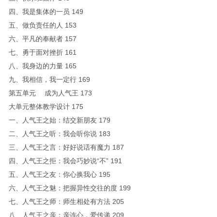
四、我是集体的一员 149
五、做负责任的人 153
六、平凡的奉献者 157
七、勇于面对挫折 161
八、我身边的力量 165
九、我相信，我一定行 169
第五单元 成为人气王 173
大单元整体教学设计 175
一、人气王之始：结交新朋友 179
二、人气王之听：我会听你说 183
三、人气王之言：好好说话有魔力 187
四、人气王之拒：我会巧妙说“不” 191
五、人气王之友：你心换我心 195
六、人气王之魅：把握异性交往的度 199
七、人气王之师：师生相处有方法 205
八、人气王之亲：亲连心，爱传递 209