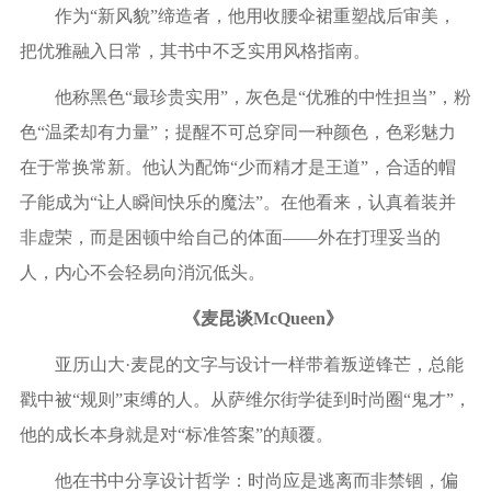
作为“新风貌”缔造者，他用收腰伞裙重塑战后审美，
把优雅融入日常，其书中不乏实用风格指南。
他称黑色“最珍贵实用”，灰色是“优雅的中性担当”，粉
色“温柔却有力量”；提醒不可总穿同一种颜色，色彩魅力
在于常换常新。他认为配饰“少而精才是王道”，合适的帽
子能成为“让人瞬间快乐的魔法”。在他看来，认真着装并
非虚荣，而是困顿中给自己的体面——外在打理妥当的
人，内心不会轻易向消沉低头。
《麦昆谈
McQueen
》
亚历山大·麦昆的文字与设计一样带着叛逆锋芒，总能
戳中被“规则”束缚的人。从萨维尔街学徒到时尚圈“鬼才”，
他的成长本身就是对“标准答案”的颠覆。
他在书中分享设计哲学：时尚应是逃离而非禁锢，偏