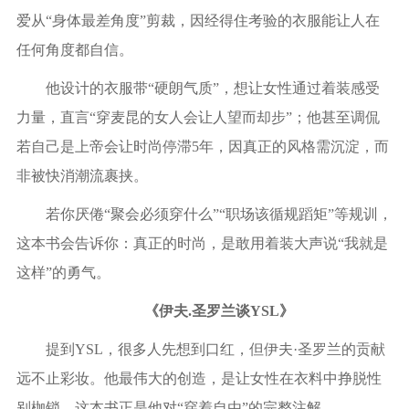
爱从“身体最差角度”剪裁，因经得住考验的衣服能让人在
任何角度都自信。
他设计的衣服带“硬朗气质”，想让女性通过着装感受
力量，直言“穿麦昆的女人会让人望而却步”；他甚至调侃
若自己是上帝会让时尚停滞
5
年，因真正的风格需沉淀，而
非被快消潮流裹挟。
若你厌倦“聚会必须穿什么”“职场该循规蹈矩”等规训，
这本书会告诉你：真正的时尚，是敢用着装大声说“我就是
这样”的勇气。
《伊夫
.
圣罗兰谈
YSL
》
提到
YSL
，很多人先想到口红，但伊夫·圣罗兰的贡献
远不止彩妆。他最伟大的创造，是让女性在衣料中挣脱性
别枷锁，这本书正是他对“穿着自由”的完整注解。