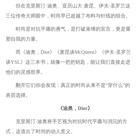
但在克里斯汀·迪奥、亚历山大·麦昆、伊夫·圣罗兰这
三位传奇大师眼中，时尚早已超越了布料与针线的组合。
时尚是对抗平庸的勇气，是打破束缚的宣言，更是重
塑自我的力量。
而《迪奥，
Dior
》《麦昆谈
McQueen
》《伊夫·圣罗兰
谈
YSL
》这三本书，就像一把把钥匙，能让我们直接走进
他们的灵感世界。
翻开它们你会发现：真正的时尚从来不是“穿什么”的
表层选择。
《迪奥，
Dior
》
克里斯汀·迪奥将手艺视为对抗时代平庸与消沉的方
式，这道出了时尚的动人意义。