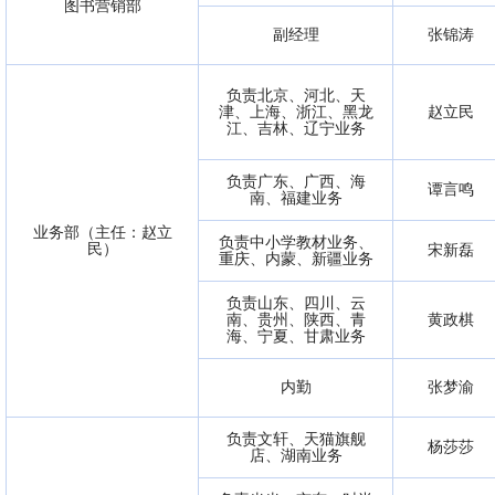
图书营销部
副经理
张锦涛
负责北京、河北、天
津、上海、浙江、黑龙
赵立民
江、吉林、辽宁业务
负责广东、广西、海
谭言鸣
南、福建业务
业务部（主任：赵立
负责中小学教材业务、
民）
宋新磊
重庆、内蒙、新疆业务
负责山东、四川、云
南、贵州、陕西、青
黄政棋
海、宁夏、甘肃业务
内勤
张梦渝
负责文轩、天猫旗舰
杨莎莎
店、湖南业务