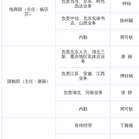
负责当当、京东、时尚
钟祯
迅达业务
电商部（主任：杨莎
莎）
负责中信、北京实体书
陈柯颖
店、山西业务
内勤
周可钦
负责北京人天、湖北三
新、重庆地区实体店业
唐 丽
务
负责江苏、安徽、江西
傅钰铭
业务
团购部（主任：唐丽）
负责湖北、河南业务
张 静
内勤
周可钦
宣传经理
丁薇薇