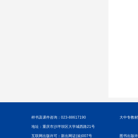
样书及课件咨询：023-88617190
大中专教材咨
地址：重庆市沙坪坝区大学城西路21号
互联网出版许可：新出网证(渝)007号
图书出版许