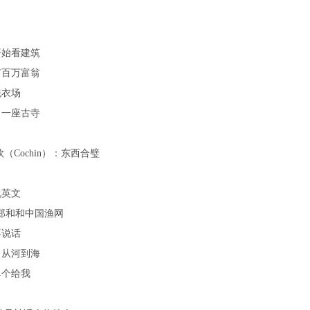
开始看建筑
有百万富翁
洗衣场
，一座古寺
（Cochin）：东西合璧
说英文
郑和和中国渔网
不说话
，从河到海
单个给我