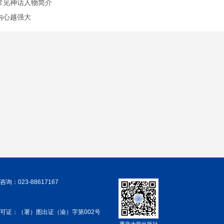
常见神话人物简介
内心越强大
询：023-88617167
可证：（署）图出证（渝）字第002号