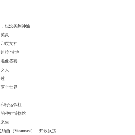
饼，也没买到神油
的英灵
的印度女神
迪拉?甘地
的雕像盛宴
的女人
白莲
，两个世界
塔和好运铁柱
动的种姓博物馆
想来生
纳西（Varannasi）：梵歌飘荡