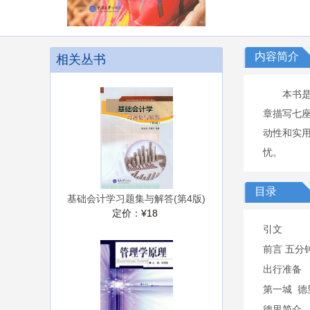
内容简介
相关丛书
本书
章描写七
动性和实
忧。
目录
基础会计学习题集与解答(第4版)
定价：
¥18
引文
前言 五分
出行准备
第一城 德
德里简介