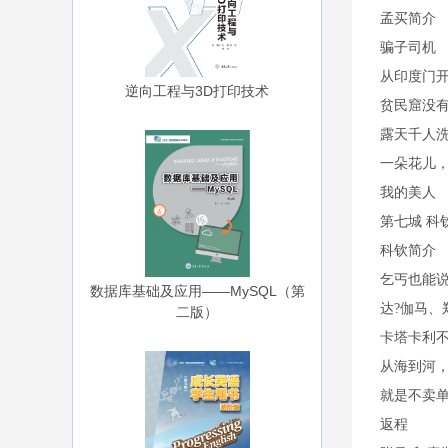
孟买简介
骗子司机
从印度门
逆向工程与3D打印技术
贫民窟没
露天千人
一朵花儿
我的美人
第七城 科钦
科钦简介
乞丐也能
数据库基础及应用——MySQL（第
达?伽马、
二版）
卡塔卡利
从海到河
就是不卖
返程