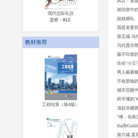
风宫：黄
琥珀堡中的
现代交际礼仪
娃娃婚礼
定价：
¥12
我是老婆
第五城 乌代
教材推荐
乌代普尔
最不印度
住在“小王
男人戴着
不收脏钱
城市宫殿
听不懂的“
工程结算（第4版）
顶起水罐跳
“嗨，你真
Raj和Gud
第六城 孟