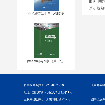
附录 印度
后记 越走
成长英语学生用书•进阶篇
网络组建与维护（第6版）
样书及课件咨询：023-88617190
大中专教材咨
地址：重庆市沙坪坝区大学城西路21号
互联网出版许可：新出网证(渝)007号
图书出版许