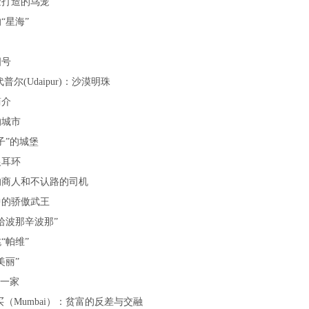
金打造的鸟笼
“星海”
四号
普尔(Udaipur)：沙漠明珠
简介
的城市
子”的城堡
银耳环
的商人和不认路的司机
中的骄傲武王
哈波那辛波那”
“帕维”
美丽”
di一家
买（Mumbai）：贫富的反差与交融