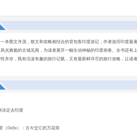
是一本图文并茂，散文和攻略相结合的背包客印度游记，作者游历印度最
座风光旖旎的古城见闻，为读者展开一幅生动神秘的印度画卷。全书还有
用性并存，既有活泼有趣的旅行记载，又有最新鲜详尽的旅行攻略，让读
钟决定去印度
里（Delhi）：古今交汇的万花筒