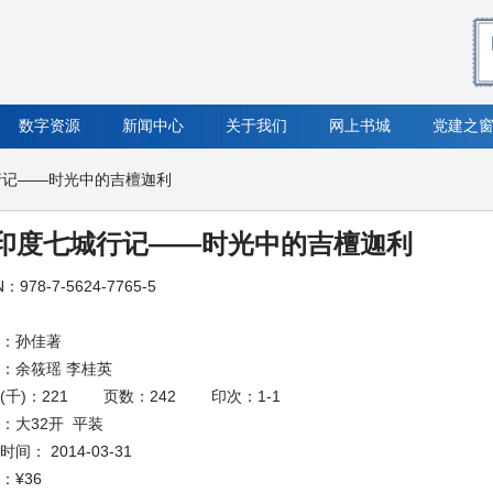
数字资源
新闻中心
关于我们
网上书城
党建之
行记——时光中的吉檀迦利
印度七城行记——时光中的吉檀迦利
N：978-7-5624-7765-5
：孙佳著
：余筱瑶 李桂英
(千)：221
页数：242
印次：1-1
：大32开 平装
间： 2014-03-31
：
¥36