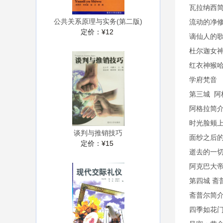
瓦拉纳西
公共关系原理与实务(第二版)
流动的净
定价：
¥12
谪仙人的
杜尔迦女
红衣神猴
学府梵音
第三城 阿
阿格拉简
时光脸颊
谈判与推销技巧
面纱之后
定价：
¥15
逝去的一
阿克巴大
第四城 斋普
斋普尔简
四季如花