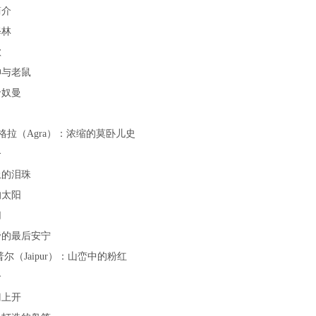
简介
修林
歌
神与老鼠
哈奴曼
格拉（Agra）：浓缩的莫卧儿史
介
上的泪珠
的太阳
切
帝的最后安宁
尔（Jaipur）：山峦中的粉红
介
门上开