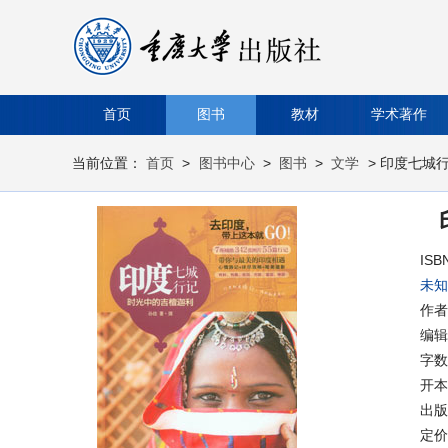
首页
图书
教材
学术著作
当前位置：
首页
>
图书中心
>
图书
>
文学
> 印度七城
ISB
未知
作者
编辑
字数
开本
出版时
定价