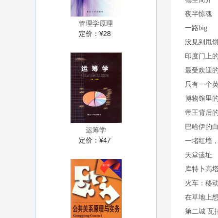
夜半惊魂
管理学原理
一路big
定价：
¥28
没见到甩
印度门上
最受欢迎
只有一个英
博物馆里
帝王背后
巴哈伊的
运筹学
定价：
¥47
一堵红墙
天堂遗址
库特卜高
火车：移
在草地上
第二城 瓦拉