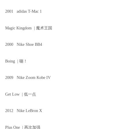
2001 adidas T-Mac 1
Magic Kingdom | 魔术王国
2000 Nike Shoe BB4
Boing | 嘣！
2009 Nike Zoom Kobe IV
Get Low | 低一点
2012 Nike LeBron X
Plus One | 再次加强