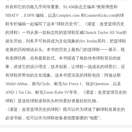
外表和它的功能几乎同等重要。SLAM杂志主编本?奥斯博恩和
NBATV ，ESPN 编辑，以及Complex.com 和CounterKicks.com的球
鞋专栏编辑一起编写了这本“球鞋历史书”。《灌篮：改变篮球历史
的球鞋》一书从第一款标志性的篮球鞋匡威Chunck Taylor All Star的
诞生开始，到炙手可热得成为文化现象的Air Jordan系列，把篮球鞋
发展的历程细说从头。本书把历史上最热门的篮球鞋一一展示，既
有老牌经典，也有最新款式。本书报道了每款传奇球鞋背后的故
事，讲述它的设计理念，技术创新，让球鞋一战成名的球星们，还
有球鞋所带动的文化现象。这本书里涉及的球鞋包括：阿迪达斯
Abdul-Jabbar、彪马Clyde、耐克Air Force 1、锐步Question，以及
AND 1 Tai Chi、耐克Zoom Kobe IV等等。《灌篮：改变篮球历史的
球鞋》是送给球鞋迷和街头时尚爱好者最好的礼物。
《灌篮：改变篮球历史的球鞋》既可以作为球迷了解球鞋发展史的
必读书籍，也可以作为球鞋收集者按图索骥的“地图”。