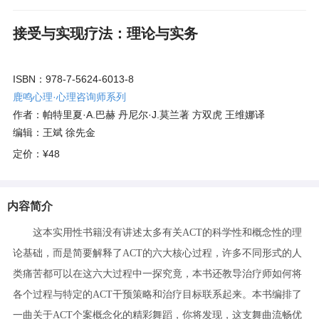
接受与实现疗法：理论与实务
ISBN：978-7-5624-6013-8
鹿鸣心理·心理咨询师系列
作者：帕特里夏·A.巴赫 丹尼尔·J.莫兰著 方双虎 王维娜译
编辑：王斌 徐先金
定价：
¥48
内容简介
这本实用性书籍没有讲述太多有关ACT的科学性和概念性的理
论基础，而是简要解释了ACT的六大核心过程，许多不同形式的人
类痛苦都可以在这六大过程中一探究竟，本书还教导治疗师如何将
各个过程与特定的ACT干预策略和治疗目标联系起来。本书编排了
一曲关于ACT个案概念化的精彩舞蹈，你将发现，这支舞曲流畅优