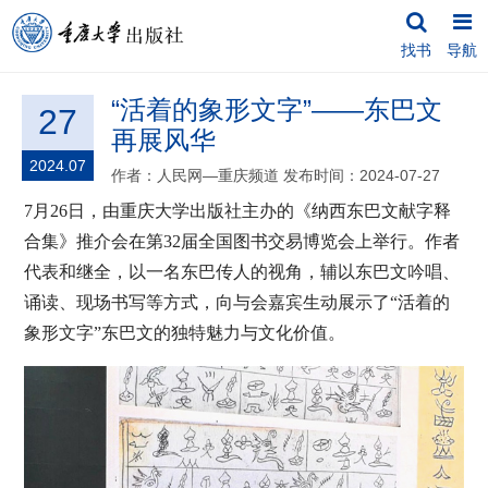
找书
导航
“活着的象形文字”——东巴文
27
再展风华
2024.07
作者：人民网—重庆频道
发布时间：2024-07-27
7
月
26
日，由重庆大学出版社主办的《纳西东巴文献字释
合集》推介会在第
32
届全国图书交易博览会上举行。作者
代表和继全，以一名东巴传人的视角，辅以东巴文吟唱、
诵读、现场书写等方式，向与会嘉宾生动展示了“活着的
象形文字”东巴文的独特魅力与文化价值。