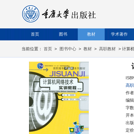
首页
图书
教材
学术著作
当前位置：
首页
>
图书中心
>
教材
>
高职教材
> 计算
ISB
高职
作者
编辑
字数
开本
出版时
定价