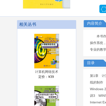
内容简介
相关丛书
本书
操作系统
专业的教
目录
计算机网络技术
第1章 计
定价：
¥39
线的制作 
Windo
训3 WI
Intern