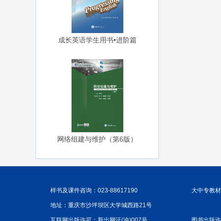
成长英语学生用书•进阶篇
网络组建与维护（第6版）
样书及课件咨询：023-88617190
大中专教材咨
地址：重庆市沙坪坝区大学城西路21号
互联网出版许可：新出网证(渝)007号
图书出版许